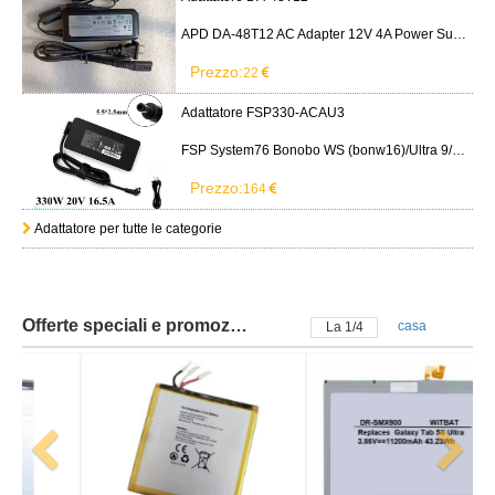
APD DA-48T12 AC Adapter 12V 4A Power Supply Cord
Prezzo:
22
Adattatore FSP330-ACAU3
FSP System76 Bonobo WS (bonw16)/Ultra 9/RTX5090
Prezzo:
164
Adattatore per tutte le categorie
Offerte speciali e promozioni
casa
La
2
/
4