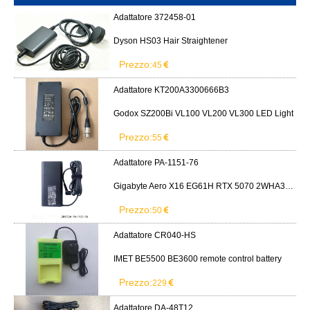
Adattatore 372458-01
Dyson HS03 Hair Straightener
Prezzo:
45
Adattatore KT200A3300666B3
Godox SZ200Bi VL100 VL200 VL300 LED Light
Prezzo:
55
Adattatore PA-1151-76
Gigabyte Aero X16 EG61H RTX 5070 2WHA3USC64AH LITEON PA-1151-76 150W adapter
Prezzo:
50
Adattatore CR040-HS
IMET BE5500 BE3600 remote control battery
Prezzo:
229
Adattatore DA-48T12