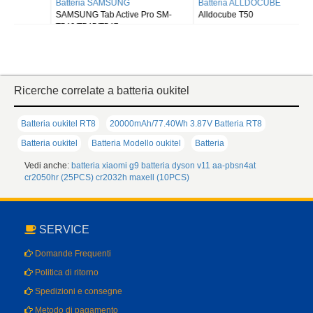
Batteria SAMSUNG
Batteria ALLDOCUBE
SAMSUNG Tab Active Pro SM-
Alldocube T50
T540/T545/T547
Ricerche correlate a batteria oukitel
Batteria oukitel RT8
20000mAh/77.40Wh 3.87V Batteria RT8
Batteria oukitel
Batteria Modello oukitel
Batteria
Vedi anche:
batteria xiaomi g9
batteria dyson v11
aa-pbsn4at
cr2050hr (25PCS)
cr2032h maxell (10PCS)
SERVICE
Domande Frequenti
Politica di ritorno
Spedizioni e consegne
Metodo di pagamento