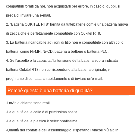
compatibili forniti da noi, non acquistarli per errore. In caso di dubbi, si
prega di inviare una e-mail.
2. "Batteria OUKITEL RT8" fornita da tuttebatterie.com è una batteria nuova
di zecca che è perfettamente compatibile con Oukitel RT8.
3. La batteria ricaricabile agli ioni di litio non è compatibile con altri tipi di
batteria, come Ni-MH, Ni-CD, batteria a bottone o batteria PLC.
4. Se l'aspetto o la capacità / la tensione della batteria sopra indicata
batteria Oukitel RT8 non corrispondono alla batteria originale, vi
preghiamo di contattarci rapidamente e di inviare un'e-mail.
Perchè questa è una batteria di qualità?
-I mAh dichiarati sono reali.
-La qualità delle celle è di primissima scelta.
-La qualità della plastica è selezionatissima.
-Qualità dei contatti e dell'assemblaggio, rispettano i vincoli più alti in