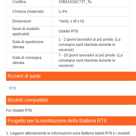
Codifica
24BA1016C737_Ta
Chimica (materiali)
Li-Po
Dimensioni
*mm(L x W x H)
Nomi di modello
Oukitel RT8
applicabili
1 - 2 giorni lavorativi al più presto. (La
Data di spedizione
consegna sarà ritardata durante le
stimata
vacanze)
7 - 20 giorni lavorativi al più presto. (La
Data di consegna
consegna sarà ritardata durante le
stimata
vacanze)
Numeri di parte
RT8
Modelli compatibili
For Oukitel RT8
Progetto per la sostituzione della Batteria RT8
1. Leggere attentamente le informazioni sulla Batteria tablet RT8 e i modelli