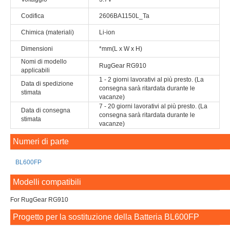
Codifica
2606BA1150L_Ta
Chimica (materiali)
Li-ion
Dimensioni
*mm(L x W x H)
Nomi di modello
RugGear RG910
applicabili
1 - 2 giorni lavorativi al più presto. (La
Data di spedizione
consegna sarà ritardata durante le
stimata
vacanze)
7 - 20 giorni lavorativi al più presto. (La
Data di consegna
consegna sarà ritardata durante le
stimata
vacanze)
Numeri di parte
BL600FP
Modelli compatibili
For RugGear RG910
Progetto per la sostituzione della Batteria BL600FP