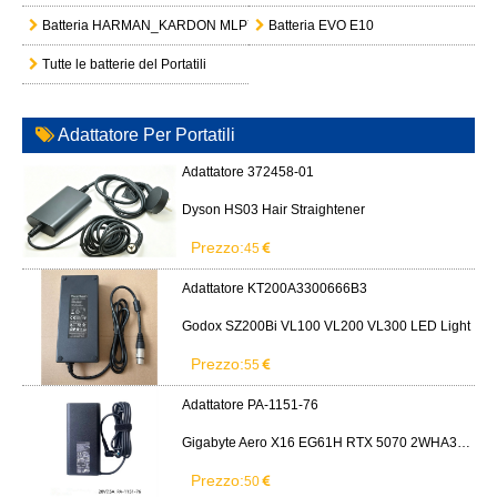
Batteria HARMAN_KARDON MLP713287-2S2P
Batteria EVO E10
Tutte le batterie del Portatili
Adattatore Per Portatili
Adattatore 372458-01
Dyson HS03 Hair Straightener
Prezzo:
45
Adattatore KT200A3300666B3
Godox SZ200Bi VL100 VL200 VL300 LED Light
Prezzo:
55
Adattatore PA-1151-76
Gigabyte Aero X16 EG61H RTX 5070 2WHA3USC64AH LITEON PA-1151-76 150W adapter
Prezzo:
50