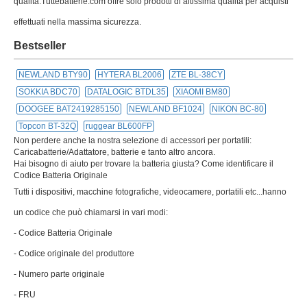
qualità.Tuttebatterie.com offre solo prodotti di altissima qualità per acquisti
effettuati nella massima sicurezza.
Bestseller
NEWLAND BTY90
HYTERA BL2006
ZTE BL-38CY
SOKKIA BDC70
DATALOGIC BTDL35
XIAOMI BM80
DOOGEE BAT2419285150
NEWLAND BF1024
NIKON BC-80
Topcon BT-32Q
ruggear BL600FP
Non perdere anche la nostra selezione di accessori per portatili:
Caricabatterie/Adattatore, batterie e tanto altro ancora.
Hai bisogno di aiuto per trovare la batteria giusta? Come identificare il
Codice Batteria Originale
Tutti i dispositivi, macchine fotografiche, videocamere, portatili etc...hanno
un codice che può chiamarsi in vari modi:
- Codice Batteria Originale
- Codice originale del produttore
- Numero parte originale
- FRU