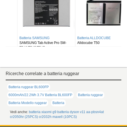
Batteria SAMSUNG
Batteria ALLDOCUBE
SAMSUNG Tab Active Pro SM-
Alldocube T50
T540/T545/T547
Ricerche correlate a batteria ruggear
Batteria ruggear BL600FP
6000mAh/22.2Wh 3.7V Batteria BL600FP
Batteria ruggear
Batteria Modello ruggear
Batteria
Vedi anche:
batteria xiaomi g9
batteria dyson v11
aa-pbsn4at
cr2050hr (25PCS)
cr2032h maxell (10PCS)