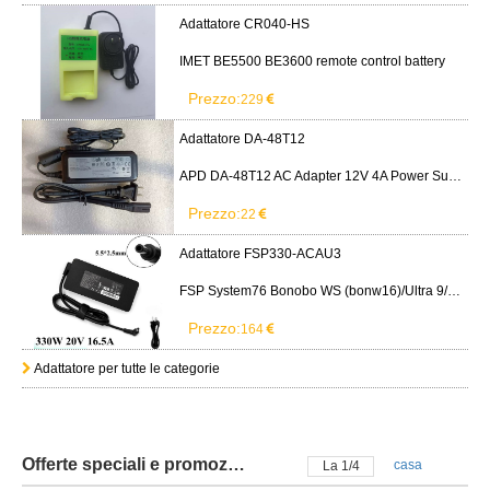
Adattatore CR040-HS
IMET BE5500 BE3600 remote control battery
Prezzo:
229
Adattatore DA-48T12
APD DA-48T12 AC Adapter 12V 4A Power Supply Cord
Prezzo:
22
Adattatore FSP330-ACAU3
FSP System76 Bonobo WS (bonw16)/Ultra 9/RTX5090
Prezzo:
164
Adattatore per tutte le categorie
Offerte speciali e promozioni
casa
La
2
/
4