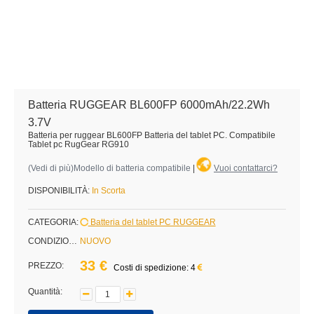
Batteria RUGGEAR BL600FP 6000mAh/22.2Wh
3.7V
Batteria per ruggear BL600FP Batteria del tablet PC. Compatibile
Tablet pc RugGear RG910
(
Vedi di più
)Modello di batteria compatibile
|
Vuoi contattarci?
DISPONIBILITÀ:
In Scorta
CATEGORIA:
Batteria del tablet PC RUGGEAR
CONDIZIONE:
NUOVO
33 €
PREZZO:
Costi di spedizione: 4
Quantità: