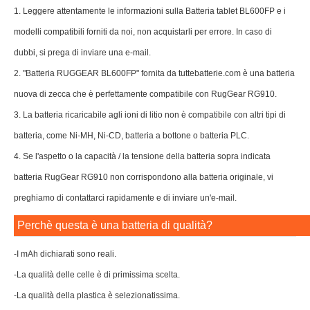
1. Leggere attentamente le informazioni sulla Batteria tablet BL600FP e i
modelli compatibili forniti da noi, non acquistarli per errore. In caso di
dubbi, si prega di inviare una e-mail.
2. "Batteria RUGGEAR BL600FP" fornita da tuttebatterie.com è una batteria
nuova di zecca che è perfettamente compatibile con RugGear RG910.
3. La batteria ricaricabile agli ioni di litio non è compatibile con altri tipi di
batteria, come Ni-MH, Ni-CD, batteria a bottone o batteria PLC.
4. Se l'aspetto o la capacità / la tensione della batteria sopra indicata
batteria RugGear RG910 non corrispondono alla batteria originale, vi
preghiamo di contattarci rapidamente e di inviare un'e-mail.
Perchè questa è una batteria di qualità?
-I mAh dichiarati sono reali.
-La qualità delle celle è di primissima scelta.
-La qualità della plastica è selezionatissima.