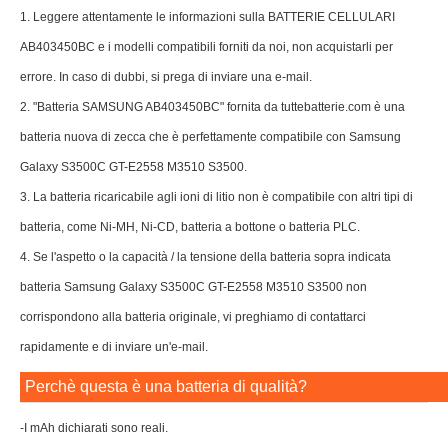
1. Leggere attentamente le informazioni sulla BATTERIE CELLULARI
AB403450BC e i modelli compatibili forniti da noi, non acquistarli per
errore. In caso di dubbi, si prega di inviare una e-mail.
2. "Batteria SAMSUNG AB403450BC" fornita da tuttebatterie.com è una
batteria nuova di zecca che è perfettamente compatibile con Samsung
Galaxy S3500C GT-E2558 M3510 S3500.
3. La batteria ricaricabile agli ioni di litio non è compatibile con altri tipi di
batteria, come Ni-MH, Ni-CD, batteria a bottone o batteria PLC.
4. Se l'aspetto o la capacità / la tensione della batteria sopra indicata
batteria Samsung Galaxy S3500C GT-E2558 M3510 S3500 non
corrispondono alla batteria originale, vi preghiamo di contattarci
rapidamente e di inviare un'e-mail.
Perchè questa è una batteria di qualità?
-I mAh dichiarati sono reali.