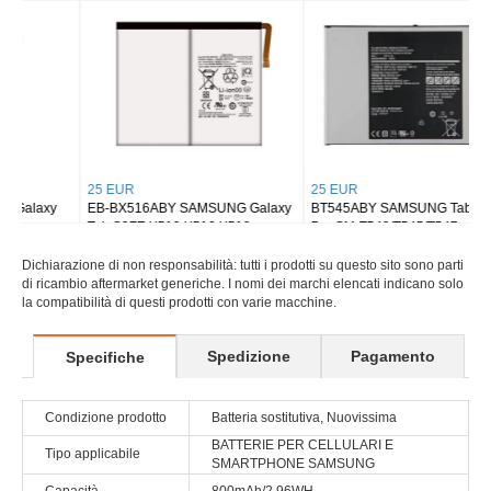
Tab S8 Ultra SM-X900
Tab S9 Plus Wi-fi X810/5G X816
25 EUR
25 EUR
EB-BX516ABY SAMSUNG Galaxy
BT545ABY SAMSUNG Tab Active
Tab S9FE X510 X516 X518
Pro SM-T540/T545/T547
Dichiarazione di non responsabilità: tutti i prodotti su questo sito sono parti
di ricambio aftermarket generiche. I nomi dei marchi elencati indicano solo
la compatibilità di questi prodotti con varie macchine.
Spedizione
Pagamento
Specifiche
Condizione prodotto
Batteria sostitutiva, Nuovissima
BATTERIE PER CELLULARI E
Tipo applicabile
SMARTPHONE SAMSUNG