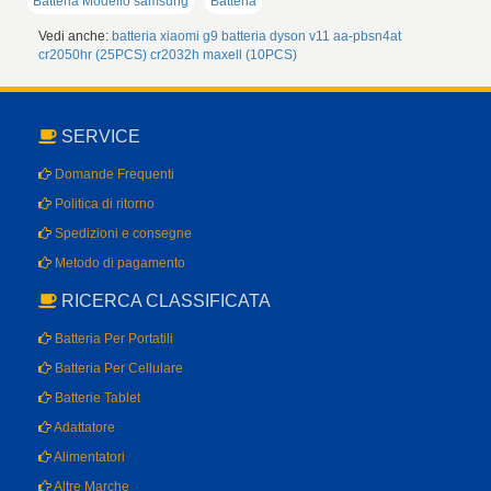
Batteria Modello samsung
Batteria
Vedi anche:
batteria xiaomi g9
batteria dyson v11
aa-pbsn4at
cr2050hr (25PCS)
cr2032h maxell (10PCS)
SERVICE
Domande Frequenti
Politica di ritorno
Spedizioni e consegne
Metodo di pagamento
RICERCA CLASSIFICATA
Batteria Per Portatili
Batteria Per Cellulare
Batterie Tablet
Adattatore
Alimentatori
Altre Marche