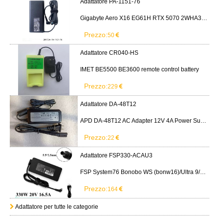
Adattatore PA-1151-76
Gigabyte Aero X16 EG61H RTX 5070 2WHA3USC64AH LITEON PA-1151-76 150W adapter
Prezzo:
50
Adattatore CR040-HS
IMET BE5500 BE3600 remote control battery
Prezzo:
229
Adattatore DA-48T12
APD DA-48T12 AC Adapter 12V 4A Power Supply Cord
Prezzo:
22
Adattatore FSP330-ACAU3
FSP System76 Bonobo WS (bonw16)/Ultra 9/RTX5090
Prezzo:
164
Adattatore per tutte le categorie