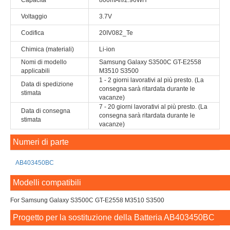
Capacità
800mAh/2.96WH
Voltaggio
3.7V
Codifica
20IV082_Te
Chimica (materiali)
Li-ion
Nomi di modello
Samsung Galaxy S3500C GT-E2558
applicabili
M3510 S3500
1 - 2 giorni lavorativi al più presto. (La
Data di spedizione
consegna sarà ritardata durante le
stimata
vacanze)
7 - 20 giorni lavorativi al più presto. (La
Data di consegna
consegna sarà ritardata durante le
stimata
vacanze)
Numeri di parte
AB403450BC
Modelli compatibili
For Samsung Galaxy S3500C GT-E2558 M3510 S3500
Progetto per la sostituzione della Batteria AB403450BC