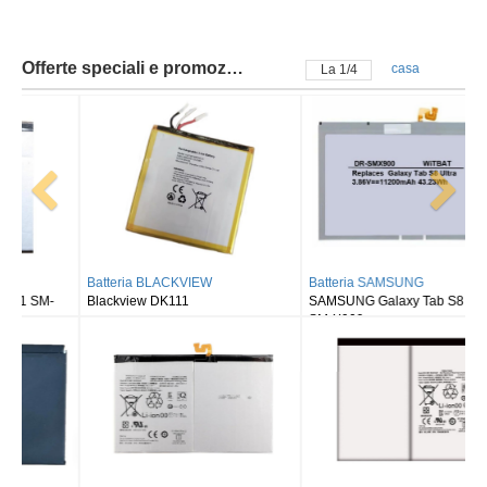
Offerte speciali e promozioni
casa
La
2
/
4
Batteria BLACKVIEW
Batteria SAMSUNG
Blackview DK111
SAMSUNG Galaxy Tab S8 Ultra
SM-X900