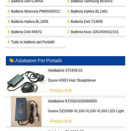
Batteria Dell GJKNX
Batteria Samsung B030FE
Batteria Motorola PMNN4001C
Batteria Hytera BL1401
Batteria Hytera BL1809
Batteria Dell 7146W
Batteria Dell 69KF2
Batteria Asus 1002000011531
Tutte le batterie del Portatili
Adattatore Per Portatili
Adattatore 372458-01
Dyson HS03 Hair Straightener
Prezzo:
45
Adattatore KT200A3300666B3
Godox SZ200Bi VL100 VL200 VL300 LED Light
Prezzo:
55