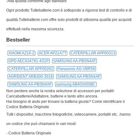
-Alta qualità conforme agli standard
Ogni prodotto Tuttebatterie.com è sottoposto a rigorosi test di controllo e di
qualità.Tuttebatterie.com offre solo prodotti di altissima qualità per acquisti
effettuati nella massima sicurezza.
Bestseller
XIAOMI AZ16-2
ACER AP21A7T
CATERPILLAR APP00313
GPD AEC634791-4S1P
SAMSUNG AA-PBSN4AT
CATERPILLAR APP00262
Panasonic AG-VBR59
AGRIDENT ARB300-3018
SAMSUNG AA-PBSN4AF
SAMSUNG AA-PBSN4AF
samsung AB403450BC
Non perdere anche la nostra selezione di accessori per portatili:
Caricabatterie/Adattatore, batterie e tanto altro ancora.
Hai bisogno di aiuto per trovare la batteria giusta? Come identificare il
Codice Batteria Originale
Tutti i dispositivi, macchine fotografiche, videocamere, portatili etc...hanno
un codice che può chiamarsi in vari modi:
- Codice Batteria Originale