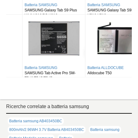
Batteria SAMSUNG
Batteria SAMSUNG
SAMSUNG Galaxy Tab S9 Plus
SAMSUNG Galaxy Tab S9FE X510
Wi-fi X810/5G X816
X516 X518
Batteria SAMSUNG
Batteria ALLDOCUBE
SAMSUNG Tab Active Pro SM-
Alldocube T50
T540/T545/T547
Ricerche correlate a batteria samsung
Batteria samsung AB403450BC
800mAh/2.96WH 3.7V Batteria AB403450BC
Batteria samsung