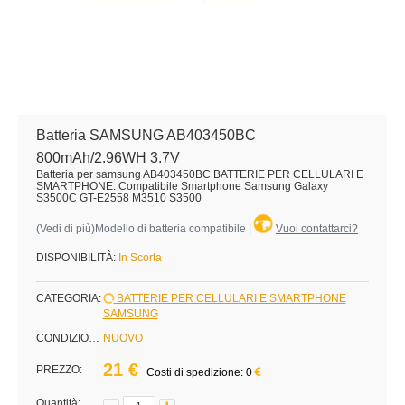
Batteria SAMSUNG AB403450BC
800mAh/2.96WH 3.7V
Batteria per samsung AB403450BC BATTERIE PER CELLULARI E
SMARTPHONE. Compatibile Smartphone Samsung Galaxy
S3500C GT-E2558 M3510 S3500
(
Vedi di più
)Modello di batteria compatibile
|
Vuoi contattarci?
DISPONIBILITÀ:
In Scorta
CATEGORIA:
BATTERIE PER CELLULARI E SMARTPHONE
SAMSUNG
CONDIZIONE:
NUOVO
21 €
PREZZO:
Costi di spedizione: 0
Quantità: