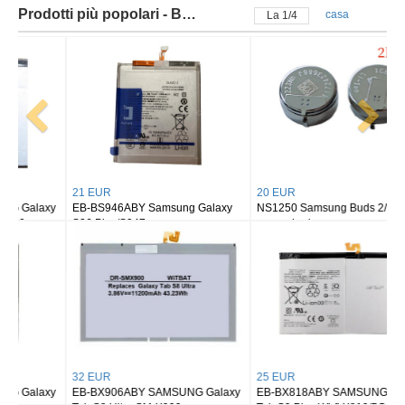
Prodotti più popolari - Batteria samsung
casa
La
2
/
4
21 EUR
20 EUR
EB-BS946ABY Samsung Galaxy
NS1250 Samsung Buds 2/ buds 2
S26 Plus/S947
pro earbuds
32 EUR
25 EUR
EB-BX906ABY SAMSUNG Galaxy
EB-BX818ABY SAMSUNG Galaxy