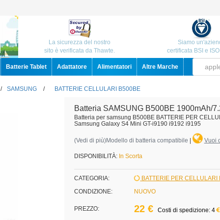
La sicurezza del nostro
Siamo un'azien
sito è verificata da Thawte.
certificata BSI e IS
Batterie Tablet
Adattatore
Alimentatori
Altre Marche
/
SAMSUNG
/
BATTERIE CELLULARI B500BE
Batteria SAMSUNG B500BE 1900mAh/7
Batteria per samsung B500BE BATTERIE PER CELL
Samsung Galaxy S4 Mini GT-i9190 i9192 i9195
(
Vedi di più
)Modello di batteria compatibile
|
Vuoi c
DISPONIBILITÀ:
In Scorta
CATEGORIA:
BATTERIE PER CELLULAR
CONDIZIONE:
NUOVO
22 €
PREZZO:
Costi di spedizione: 4