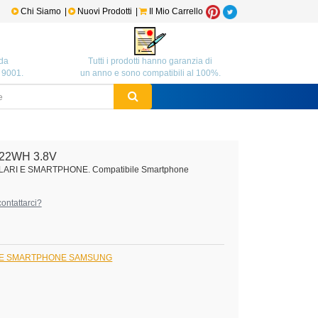
Chi Siamo
|
Nuovi Prodotti
|
Il Mio Carrello
da
Tutti i prodotti hanno garanzia di
O 9001.
un anno e sono compatibili al 100%.
.22WH 3.8V
ULARI E SMARTPHONE. Compatibile Smartphone
ontattarci?
I E SMARTPHONE SAMSUNG