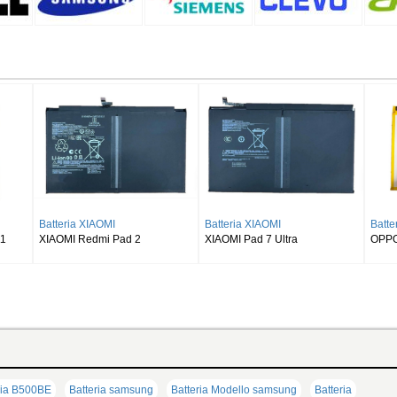
 SAMSUNG
Batteria SAMSUNG
Batteria SAMSUNG
Galaxy Tab S8 Ultra
SAMSUNG Galaxy Tab S9 Plus
SAMSUNG Galaxy Tab 
Wi-fi X810/5G X816
X510 X516 X518
ria B500BE
Batteria samsung
Batteria Modello samsung
Batteria