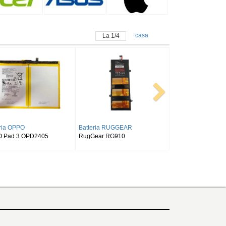
casa
La
1
/
4
Batteria SAMSUNG
Batteria ALLDOCUBE
S9FE
SAMSUNG Tab Active Pro SM-
Alldocube T50
T540/T545/T547