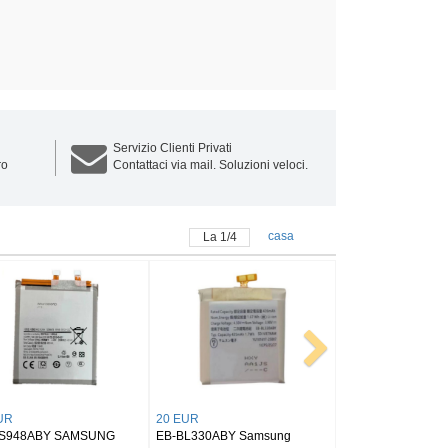
Servizio Clienti Privati
ro
Contattaci via mail. Soluzioni veloci.
casa
La
1
/
4
25 EUR
25 EUR
NG
EB-BX516ABY SAMSUNG
BT545ABY SAMSUNG Tab