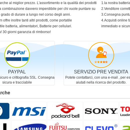
arche al miglior prezzo. L'assortimento e la qualità dei prodotti
1.la nostra batter
 una combinazione davvero imperdibile per chi vuole puntare su
2.Venditore corret
in grado di durare a lungo nel corso degli anni.
3.Consegna puntua
 offre inoltre tanti altri prodotti, come portatile
4.Acquisti online f
ile batteria, alimentatori, Batterie per cellulari.
immediato e sicur
! 30 giorni garanzia di rimborso!
PAYPAL
SERVIZIO PRE VENDITA
curo e crittografia SSL. Consegna
Potete contattarci, con una e-mail , per e
sicura e tracciabile
aiutati nella ricerca del prodotto.
arche