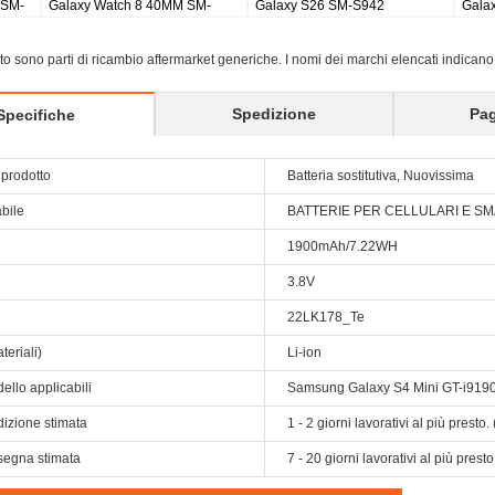
o earbuds
Galaxy Tab S8 Ultra SM-X900
Galaxy Tab S9 Plus Wi-f
X810/5G X816
sito sono parti di ricambio aftermarket generiche. I nomi dei marchi elencati indicano
Spedizione
Pa
Specifiche
prodotto
Batteria sostitutiva, Nuovissima
abile
BATTERIE PER CELLULARI E 
1900mAh/7.22WH
3.8V
22LK178_Te
teriali)
Li-ion
ello applicabili
Samsung Galaxy S4 Mini GT-i9190
dizione stimata
1 - 2 giorni lavorativi al più prest
segna stimata
7 - 20 giorni lavorativi al più pres