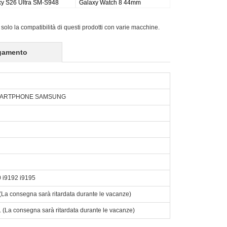
i
Galaxy Tab S9FE X510 X516
Active Pro SM-T540/T545/T547
X518
 solo la compatibilità di questi prodotti con varie macchine.
gamento
SMARTPHONE SAMSUNG
 i9192 i9195
o. (La consegna sarà ritardata durante le vacanze)
to. (La consegna sarà ritardata durante le vacanze)