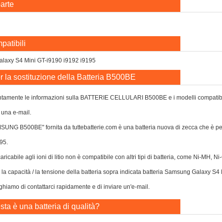
arte
patibili
laxy S4 Mini GT-i9190 i9192 i9195
r la sostituzione della Batteria B500BE
ntamente le informazioni sulla BATTERIE CELLULARI B500BE e i modelli compatibili fo
 una e-mail.
MSUNG B500BE" fornita da tuttebatterie.com è una batteria nuova di zecca che è 
95.
caricabile agli ioni di litio non è compatibile con altri tipi di batteria, come Ni-MH, 
o la capacità / la tensione della batteria sopra indicata batteria Samsung Galaxy S
eghiamo di contattarci rapidamente e di inviare un'e-mail.
ta è una batteria di qualità?