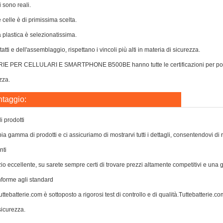
i sono reali.
e celle è di primissima scelta.
a plastica è selezionatissima.
atti e dell'assemblaggio, rispettano i vincoli più alti in materia di sicurezza.
IE PER CELLULARI E SMARTPHONE B500BE hanno tutte le certificazioni per poter e
zza.
ntaggio:
 prodotti
a gamma di prodotti e ci assicuriamo di mostrarvi tutti i dettagli, consentendovi di 
nti
zio eccellente, su sarete sempre certi di trovare prezzi altamente competitivi e una
nforme agli standard
ttebatterie.com è sottoposto a rigorosi test di controllo e di qualità.Tuttebatterie.com 
icurezza.