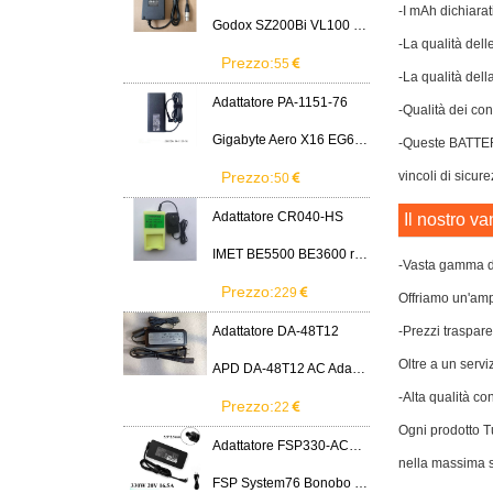
-I mAh dichiarat
Godox SZ200Bi VL100 VL200 VL300 LED Light
-La qualità dell
Prezzo:
55
-La qualità dell
Adattatore PA-1151-76
-Qualità dei cont
Gigabyte Aero X16 EG61H RTX 5070 2WHA3USC64AH LITEON PA-1151-76 150W adapter
-Queste BATTER
Prezzo:
vincoli di sicure
50
Adattatore CR040-HS
Il nostro va
IMET BE5500 BE3600 remote control battery
-Vasta gamma di
Prezzo:
229
Offriamo un'ampi
Adattatore DA-48T12
-Prezzi traspare
Oltre a un servi
APD DA-48T12 AC Adapter 12V 4A Power Supply Cord
-Alta qualità co
Prezzo:
22
Ogni prodotto Tu
Adattatore FSP330-ACAU3
nella massima s
FSP System76 Bonobo WS (bonw16)/Ultra 9/RTX5090