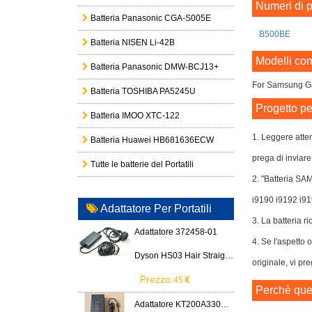
Numeri di p
Batteria Panasonic CGA-S005E
B500BE
Batteria NISEN Li-42B
Modelli com
Batteria Panasonic DMW-BCJ13+
For Samsung Ga
Batteria TOSHIBA PA5245U
Progetto pe
Batteria IMOO XTC-122
1. Leggere atte
Batteria Huawei HB681636ECW
prega di inviare
Tutte le batterie del Portatili
2. "Batteria SA
i9190 i9192 i91
Adattatore Per Portatili
3. La batteria ri
Adattatore 372458-01
4. Se l'aspetto 
Dyson HS03 Hair Straightener
originale, vi pr
Prezzo:
45
Perchè ques
Adattatore KT200A3300666B3