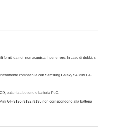
rniti da noi, non acquistarli per errore. In caso di dubbi, si
perfettamente compatibile con Samsung Galaxy S4 Mini GT-
Ni-CD, batteria a bottone o batteria PLC.
4 Mini GT-i9190 i9192 i9195 non corrispondono alla batteria