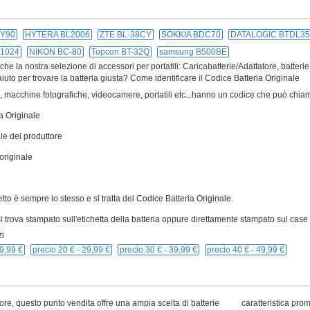
Y90
HYTERA BL2006
ZTE BL-38CY
SOKKIA BDC70
DATALOGIC BTDL35
1024
NIKON BC-80
Topcon BT-32Q
samsung B500BE
e la nostra selezione di accessori per portatili: Caricabatterie/Adattatore, batterie
iuto per trovare la batteria giusta? Come identificare il Codice Batteria Originale
ivi, macchine fotografiche, videocamere, portatili etc...hanno un codice che può chiam
a Originale
le del produttore
originale
cetto è sempre lo stesso e si tratta del Codice Batteria Originale.
 trova stampato sull'etichetta della batteria oppure direttamente stampato sul case p
i
9,99 €
precio 20 € -
29,99 €
precio 30 € -
39,99 €
precio 40 € -
49,99 €
ore, questo punto vendita offre una ampia scelta di batterie
caratteristica pro