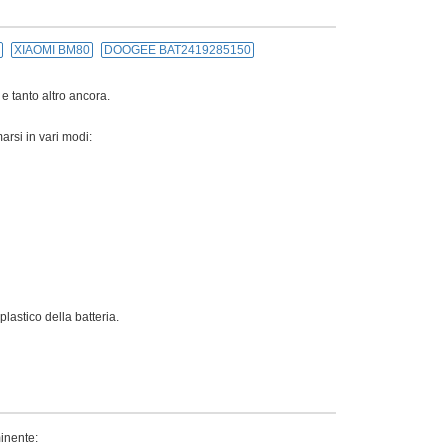
XIAOMI BM80
DOOGEE BAT2419285150
 e tanto altro ancora.
arsi in vari modi:
lastico della batteria.
minente: