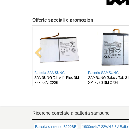
Offerte speciali e promozioni
Batteria RUGGEAR
Batteria BLACKVIEW
Batteria
RugGear RG910
Blackview DK111
SAMSUNG 
SM-X900
Ricerche correlate a batteria samsung
Batteria samsung B500BE
1900mAh/7.22WH 3.8V Batte