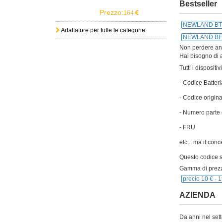
Bestseller
Prezzo:
164
NEWLAND BT
Adattatore per tutte le categorie
NEWLAND BF
Non perdere anch
Hai bisogno di a
Tutti i disposit
- Codice Batteri
- Codice origina
- Numero parte 
- FRU
etc... ma il con
Questo codice si
Gamma di prezz
precio 10 € -
1
AZIENDA
Da anni nel sett