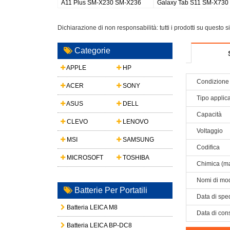
Galaxy Watch 8 44mm
Galaxy S26 Plus/S947
buds 2 pr
Dichiarazione di non responsabilità: tutti i prodotti su questo 
Categorie
APPLE
HP
Condizione 
ACER
SONY
Tipo applic
ASUS
DELL
Capacità
CLEVO
LENOVO
Voltaggio
MSI
SAMSUNG
Codifica
MICROSOFT
TOSHIBA
Chimica (ma
Nomi di mod
Batterie Per Portatili
Data di spe
Batteria LEICA M8
Data di con
Batteria LEICA BP-DC8