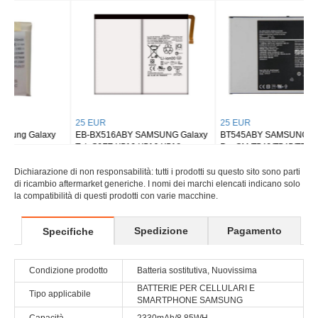
Tab S8 Ultra SM-X900
Tab S9 Plus Wi-fi X810/5G X816
25 EUR
25 EUR
EB-BX516ABY SAMSUNG Galaxy
BT545ABY SAMSUNG Tab Active
Tab S9FE X510 X516 X518
Pro SM-T540/T545/T547
Dichiarazione di non responsabilità: tutti i prodotti su questo sito sono parti
di ricambio aftermarket generiche. I nomi dei marchi elencati indicano solo
la compatibilità di questi prodotti con varie macchine.
Spedizione
Pagamento
Specifiche
Condizione prodotto
Batteria sostitutiva, Nuovissima
BATTERIE PER CELLULARI E
Tipo applicabile
SMARTPHONE SAMSUNG