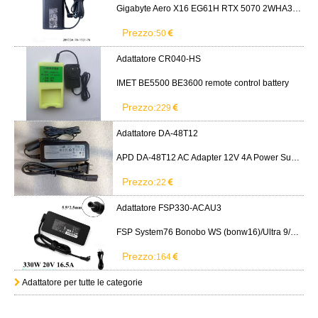
Gigabyte Aero X16 EG61H RTX 5070 2WHA3USC64AH LITEON PA-1151-76 150W adapter
Prezzo:
50
Adattatore CR040-HS
IMET BE5500 BE3600 remote control battery
Prezzo:
229
Adattatore DA-48T12
APD DA-48T12 AC Adapter 12V 4A Power Supply Cord
Prezzo:
22
Adattatore FSP330-ACAU3
FSP System76 Bonobo WS (bonw16)/Ultra 9/RTX5090
Prezzo:
164
Adattatore per tutte le categorie