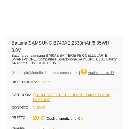
Batteria SAMSUNG B740AE 2330mAh/8.85WH
3.8V
Batteria per samsung B740AE BATTERIE PER CELLULARI E
SMARTPHONE. Compatibile Smartphone SAMSUNG C101 Galaxy
S4 zoom C105 C1010 C105
(
Vedi di più
)Modello di batteria compatibile
|
Vuoi contattarci?
DISPONIBILITÀ:
In Scorta
CATEGORIA:
BATTERIE PER CELLULARI E SMARTPHONE
SAMSUNG
CONDIZIONE:
NUOVO
20 €
PREZZO:
Costi di spedizione: 0
Quantità: