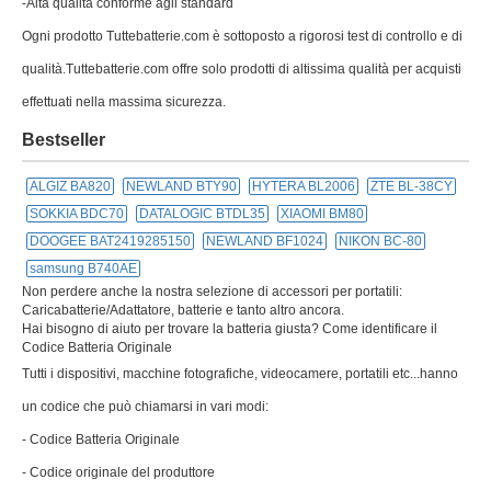
-Alta qualità conforme agli standard
Ogni prodotto Tuttebatterie.com è sottoposto a rigorosi test di controllo e di
qualità.Tuttebatterie.com offre solo prodotti di altissima qualità per acquisti
effettuati nella massima sicurezza.
Bestseller
ALGIZ BA820
NEWLAND BTY90
HYTERA BL2006
ZTE BL-38CY
SOKKIA BDC70
DATALOGIC BTDL35
XIAOMI BM80
DOOGEE BAT2419285150
NEWLAND BF1024
NIKON BC-80
samsung B740AE
Non perdere anche la nostra selezione di accessori per portatili:
Caricabatterie/Adattatore, batterie e tanto altro ancora.
Hai bisogno di aiuto per trovare la batteria giusta? Come identificare il
Codice Batteria Originale
Tutti i dispositivi, macchine fotografiche, videocamere, portatili etc...hanno
un codice che può chiamarsi in vari modi:
- Codice Batteria Originale
- Codice originale del produttore