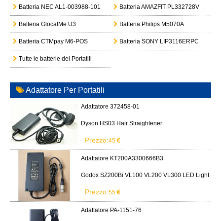
Batteria NEC AL1-003988-101
Batteria AMAZFIT PL332728V
Batteria GlocalMe U3
Batteria Philips M5070A
Batteria CTMpay M6-POS
Batteria SONY LIP3116ERPC
Tutte le batterie del Portatili
Adattatore Per Portatili
Adattatore 372458-01
Dyson HS03 Hair Straightener
Prezzo:
45
Adattatore KT200A3300666B3
Godox SZ200Bi VL100 VL200 VL300 LED Light
Prezzo:
55
Adattatore PA-1151-76