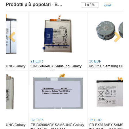
Prodotti più popolari - Batteria samsung
casa
La
2
/
4
21 EUR
20 EUR
EB-BS946ABY Samsung Galaxy
NS1250 Samsung Buds 2/ buds 2
S26 Plus/S947
pro earbuds
32 EUR
25 EUR
EB-BX906ABY SAMSUNG Galaxy
EB-BX818ABY SAMSUNG Galaxy