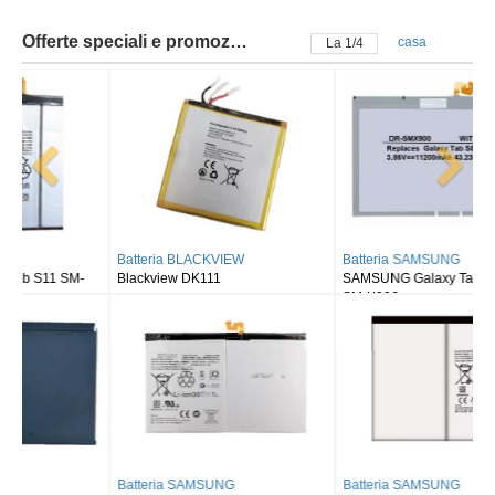
Offerte speciali e promozioni
casa
La
2
/
4
Batteria BLACKVIEW
Batteria SAMSUNG
Blackview DK111
SAMSUNG Galaxy Tab S8 Ultra
SM-X900
Batteria SAMSUNG
Batteria SAMSUNG