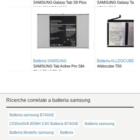
SAMSUNG Galaxy Tab S9 Plus
SAMSUNG Galaxy Tab S9FE X510
Wi-fi X810/5G X816
X516 X518
Batteria SAMSUNG
Batteria ALLDOCUBE
SAMSUNG Tab Active Pro SM-
Alldocube T50
T540/T545/T547
Ricerche correlate a batteria samsung
Batteria samsung B740AE
2330mAh/8.85WH 3.8V Batteria B740AE
Batteria samsung
Batteria Modello samsung
Batteria