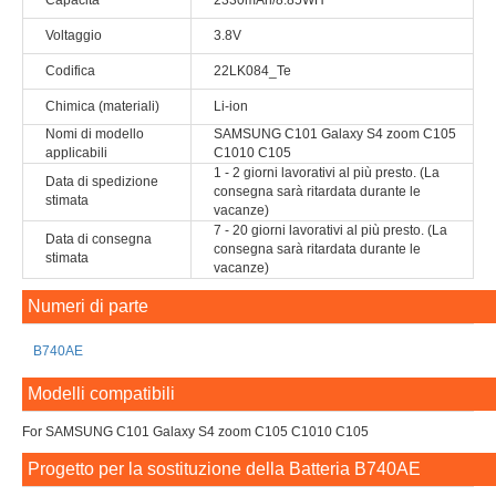
Capacità
2330mAh/8.85WH
Voltaggio
3.8V
Codifica
22LK084_Te
Chimica (materiali)
Li-ion
Nomi di modello
SAMSUNG C101 Galaxy S4 zoom C105
applicabili
C1010 C105
1 - 2 giorni lavorativi al più presto. (La
Data di spedizione
consegna sarà ritardata durante le
stimata
vacanze)
7 - 20 giorni lavorativi al più presto. (La
Data di consegna
consegna sarà ritardata durante le
stimata
vacanze)
Numeri di parte
B740AE
Modelli compatibili
For SAMSUNG C101 Galaxy S4 zoom C105 C1010 C105
Progetto per la sostituzione della Batteria B740AE