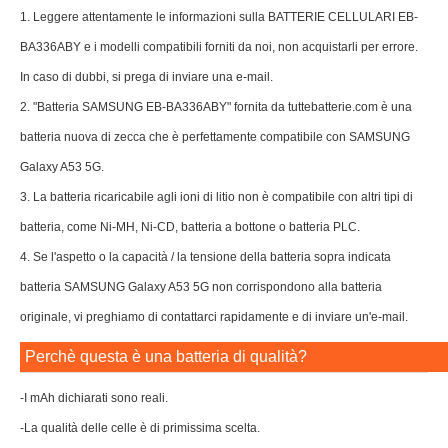
1. Leggere attentamente le informazioni sulla BATTERIE CELLULARI EB-
BA336ABY e i modelli compatibili forniti da noi, non acquistarli per errore.
In caso di dubbi, si prega di inviare una e-mail.
2. "Batteria SAMSUNG EB-BA336ABY" fornita da tuttebatterie.com è una
batteria nuova di zecca che è perfettamente compatibile con SAMSUNG
Galaxy A53 5G.
3. La batteria ricaricabile agli ioni di litio non è compatibile con altri tipi di
batteria, come Ni-MH, Ni-CD, batteria a bottone o batteria PLC.
4. Se l'aspetto o la capacità / la tensione della batteria sopra indicata
batteria SAMSUNG Galaxy A53 5G non corrispondono alla batteria
originale, vi preghiamo di contattarci rapidamente e di inviare un'e-mail.
Perchè questa è una batteria di qualità?
-I mAh dichiarati sono reali.
-La qualità delle celle è di primissima scelta.