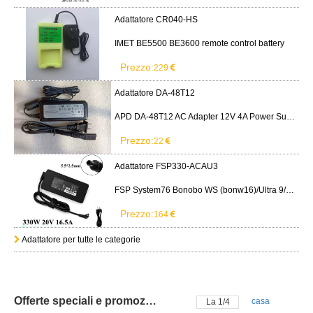
Adattatore CR040-HS
IMET BE5500 BE3600 remote control battery
Prezzo:
229
Adattatore DA-48T12
APD DA-48T12 AC Adapter 12V 4A Power Supply Cord
Prezzo:
22
Adattatore FSP330-ACAU3
FSP System76 Bonobo WS (bonw16)/Ultra 9/RTX5090
Prezzo:
164
Adattatore per tutte le categorie
Offerte speciali e promozioni
casa
La
2
/
4