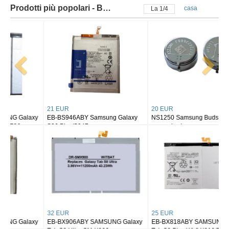
Prodotti più popolari - Batteria samsung
casa
La
2
/
4
21 EUR
20 EUR
EB-BS946ABY Samsung Galaxy
NS1250 Samsung Buds 2/ buds 2
S26 Plus/S947
pro earbuds
32 EUR
25 EUR
EB-BX906ABY SAMSUNG Galaxy
EB-BX818ABY SAMSUNG Galaxy