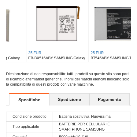
Tab S8 Ultra SM-X900
Tab S9 Plus Wi-fi X810/5G X816
25 EUR
25 EUR
EB-BX516ABY SAMSUNG Galaxy
BT545ABY SAMSUNG Tab Active
Tab S9FE X510 X516 X518
Pro SM-T540/T545/T547
Dichiarazione di non responsabilità: tutti i prodotti su questo sito sono parti
di ricambio aftermarket generiche. I nomi dei marchi elencati indicano solo
la compatibilità di questi prodotti con varie macchine.
Spedizione
Pagamento
Specifiche
Condizione prodotto
Batteria sostitutiva, Nuovissima
BATTERIE PER CELLULARI E
Tipo applicabile
SMARTPHONE SAMSUNG