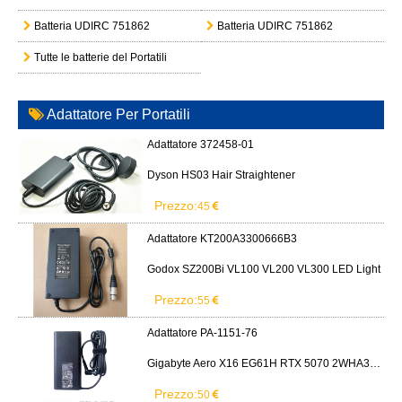
Batteria UDIRC 751862
Batteria UDIRC 751862
Tutte le batterie del Portatili
Adattatore Per Portatili
Adattatore 372458-01
Dyson HS03 Hair Straightener
Prezzo:
45
Adattatore KT200A3300666B3
Godox SZ200Bi VL100 VL200 VL300 LED Light
Prezzo:
55
Adattatore PA-1151-76
Gigabyte Aero X16 EG61H RTX 5070 2WHA3USC64AH LITEON PA-1151-76 150W adapter
Prezzo:
50