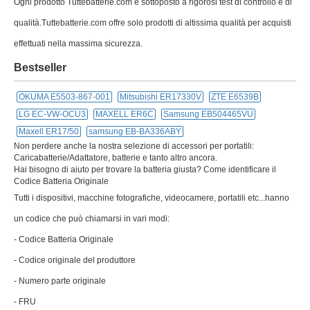
Ogni prodotto Tuttebatterie.com è sottoposto a rigorosi test di controllo e di
qualità.Tuttebatterie.com offre solo prodotti di altissima qualità per acquisti
effettuati nella massima sicurezza.
Bestseller
OKUMA E5503-867-001
Mitsubishi ER17330V
ZTE E6539B
LG EC-VW-OCU3
MAXELL ER6C
Samsung EB504465VU
Maxell ER17/50
samsung EB-BA336ABY
Non perdere anche la nostra selezione di accessori per portatili:
Caricabatterie/Adattatore, batterie e tanto altro ancora.
Hai bisogno di aiuto per trovare la batteria giusta? Come identificare il
Codice Batteria Originale
Tutti i dispositivi, macchine fotografiche, videocamere, portatili etc...hanno
un codice che può chiamarsi in vari modi:
- Codice Batteria Originale
- Codice originale del produttore
- Numero parte originale
- FRU