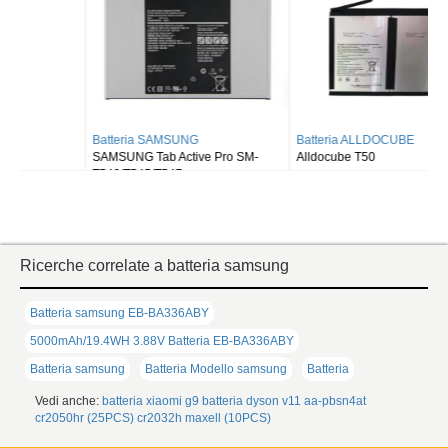
Batteria SAMSUNG
Batteria ALLDOCUBE
SAMSUNG Tab Active Pro SM-
Alldocube T50
T540/T545/T547
Ricerche correlate a batteria samsung
Batteria samsung EB-BA336ABY
5000mAh/19.4WH 3.88V Batteria EB-BA336ABY
Batteria samsung
Batteria Modello samsung
Batteria
Vedi anche:
batteria xiaomi g9
batteria dyson v11
aa-pbsn4at
cr2050hr (25PCS)
cr2032h maxell (10PCS)