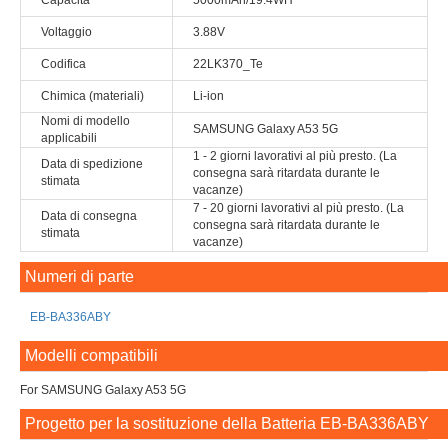
Capacità
5000mAh/19.4WH
Voltaggio
3.88V
Codifica
22LK370_Te
Chimica (materiali)
Li-ion
Nomi di modello
SAMSUNG Galaxy A53 5G
applicabili
1 - 2 giorni lavorativi al più presto. (La
Data di spedizione
consegna sarà ritardata durante le
stimata
vacanze)
7 - 20 giorni lavorativi al più presto. (La
Data di consegna
consegna sarà ritardata durante le
stimata
vacanze)
Numeri di parte
EB-BA336ABY
Modelli compatibili
For SAMSUNG Galaxy A53 5G
Progetto per la sostituzione della Batteria EB-BA336ABY