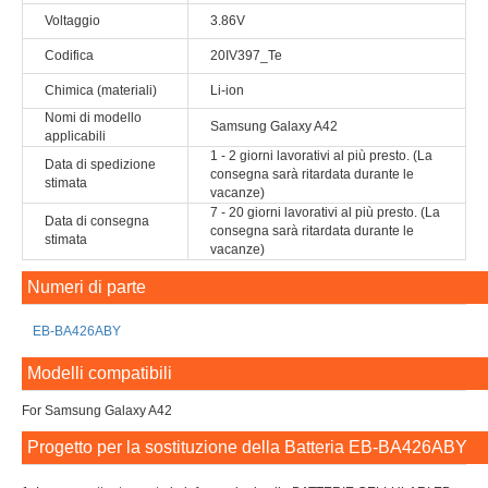
Voltaggio
3.86V
Codifica
20IV397_Te
Chimica (materiali)
Li-ion
Nomi di modello
Samsung Galaxy A42
applicabili
1 - 2 giorni lavorativi al più presto. (La
Data di spedizione
consegna sarà ritardata durante le
stimata
vacanze)
7 - 20 giorni lavorativi al più presto. (La
Data di consegna
consegna sarà ritardata durante le
stimata
vacanze)
Numeri di parte
EB-BA426ABY
Modelli compatibili
For Samsung Galaxy A42
Progetto per la sostituzione della Batteria EB-BA426ABY