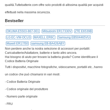
qualità.Tuttebatterie.com offre solo prodotti di altissima qualità per acquisti
effettuati nella massima sicurezza.
Bestseller
OKUMA E5503-867-001
Mitsubishi ER17330V
ZTE E6539B
LG EC-VW-OCU3
MAXELL ER6C
Samsung EB504465VU
Maxell ER17/50
samsung EB-BA426ABY
Non perdere anche la nostra selezione di accessori per portatili:
Caricabatterie/Adattatore, batterie e tanto altro ancora.
Hai bisogno di aiuto per trovare la batteria giusta? Come identificare il
Codice Batteria Originale
Tutti i dispositivi, macchine fotografiche, videocamere, portatili etc...hanno
un codice che può chiamarsi in vari modi:
- Codice Batteria Originale
- Codice originale del produttore
- Numero parte originale
- FRU