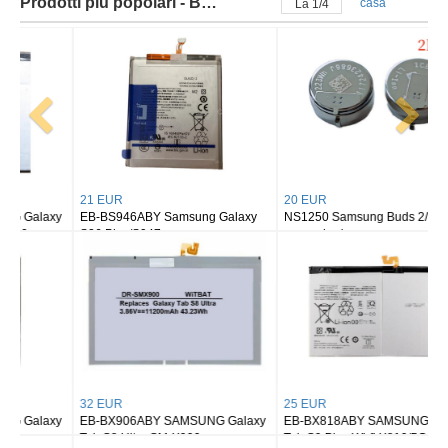
Prodotti più popolari - Batteria samsung
casa
La
2
/
4
21 EUR
20 EUR
EB-BS946ABY Samsung Galaxy
NS1250 Samsung Buds 2/ buds 2
S26 Plus/S947
pro earbuds
32 EUR
25 EUR
EB-BX906ABY SAMSUNG Galaxy
EB-BX818ABY SAMSUNG Galaxy
Tab S8 Ultra SM-X900
Tab S9 Plus Wi-fi X810/5G X816