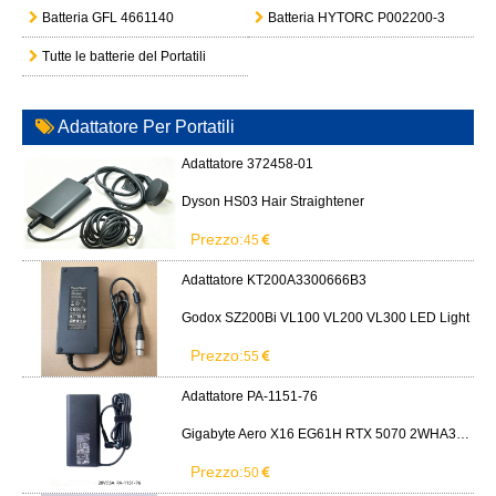
Batteria GFL 4661140
Batteria HYTORC P002200-3
Tutte le batterie del Portatili
Adattatore Per Portatili
Adattatore 372458-01
Dyson HS03 Hair Straightener
Prezzo:
45
Adattatore KT200A3300666B3
Godox SZ200Bi VL100 VL200 VL300 LED Light
Prezzo:
55
Adattatore PA-1151-76
Gigabyte Aero X16 EG61H RTX 5070 2WHA3USC64AH LITEON PA-1151-76 150W adapter
Prezzo:
50