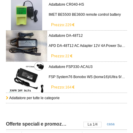
Adattatore CR040-HS
IMET BE5500 BE3600 remote control battery
Prezzo:
229
Adattatore DA-48T12
APD DA-48T12 AC Adapter 12V 4A Power Supply Cord
Prezzo:
22
Adattatore FSP330-ACAU3
FSP System76 Bonobo WS (bonw16)/Ultra 9/RTX5090
Prezzo:
164
Adattatore per tutte le categorie
Offerte speciali e promozioni
casa
La
2
/
4