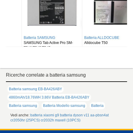
Batteria SAMSUNG
Batteria ALLDOCUBE
SAMSUNG Tab Active Pro SM-
Alldocube T50
T540/T545/T547
Ricerche correlate a batteria samsung
Batteria samsung EB-BA426ABY
4860mAh/18.76WH 3.86V Batteria EB-BA426ABY
Batteria samsung
Batteria Modello samsung
Batteria
Vedi anche:
batteria xiaomi g9
batteria dyson v11
aa-pbsn4at
cr2050hr (25PCS)
cr2032h maxell (10PCS)