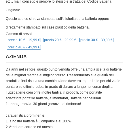
etc... ma il concetto è sempre lo stesso e si tratta del Codice Batteria
Originale.
Questo codice si trova stampato sull'etichetta della batteria oppure
direttamente stampato sul case plastico della batteria.
Gamma di prezzi
precio 10 € -
19,99 €
precio 20 € -
29,99 €
precio 30 € -
39,99 €
precio 40 € -
49,99 €
AZIENDA
Da anni nel settore, questo punto vendita offre una ampia scelta di batterie
delle migliori marche al miglior prezzo. L'assortimento e la qualità dei
prodotti offerti risulta una combinazione davvero imperdibile per chi vuole
puntare su ottimi prodotti in grado di durare a lungo nel corso degli anni.
Tuttebatterie.com offre inoltre tanti altri prodotti, come portatile
adattatore,portatile batteria, alimentatori, Batterie per cellulari.
1 anno garanzia! 30 giorni garanzia di rimborso!
caratteristica prominente:
1.la nostra batteria è Compatibile al 100%.
2.Venditore corretto ed onesto.