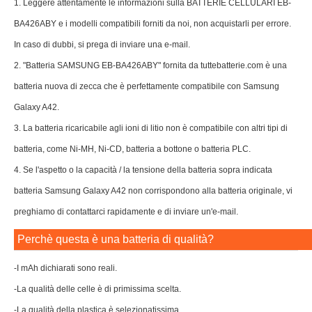
1. Leggere attentamente le informazioni sulla BATTERIE CELLULARI EB-
BA426ABY e i modelli compatibili forniti da noi, non acquistarli per errore.
In caso di dubbi, si prega di inviare una e-mail.
2. "Batteria SAMSUNG EB-BA426ABY" fornita da tuttebatterie.com è una
batteria nuova di zecca che è perfettamente compatibile con Samsung
Galaxy A42.
3. La batteria ricaricabile agli ioni di litio non è compatibile con altri tipi di
batteria, come Ni-MH, Ni-CD, batteria a bottone o batteria PLC.
4. Se l'aspetto o la capacità / la tensione della batteria sopra indicata
batteria Samsung Galaxy A42 non corrispondono alla batteria originale, vi
preghiamo di contattarci rapidamente e di inviare un'e-mail.
Perchè questa è una batteria di qualità?
-I mAh dichiarati sono reali.
-La qualità delle celle è di primissima scelta.
-La qualità della plastica è selezionatissima.