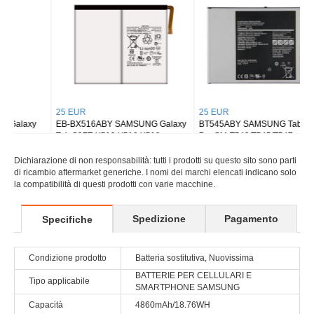
25 EUR
25 EUR
EB-BX516ABY SAMSUNG Galaxy
BT545ABY SAMSUNG Tab Active
Tab S9FE X510 X516 X518
Pro SM-T540/T545/T547
Dichiarazione di non responsabilità: tutti i prodotti su questo sito sono parti
di ricambio aftermarket generiche. I nomi dei marchi elencati indicano solo
la compatibilità di questi prodotti con varie macchine.
Spedizione
Pagamento
Specifiche
Condizione prodotto
Batteria sostitutiva, Nuovissima
BATTERIE PER CELLULARI E
Tipo applicabile
SMARTPHONE SAMSUNG
Capacità
4860mAh/18.76WH