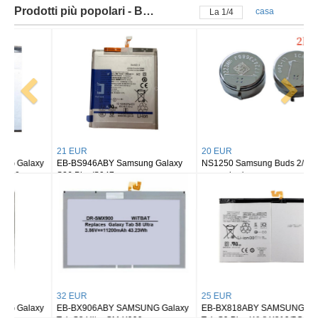
Prodotti più popolari - Batteria samsung
casa
La
2
/
4
21 EUR
20 EUR
EB-BS946ABY Samsung Galaxy
NS1250 Samsung Buds 2/ buds 2
S26 Plus/S947
pro earbuds
32 EUR
25 EUR
EB-BX906ABY SAMSUNG Galaxy
EB-BX818ABY SAMSUNG Galaxy