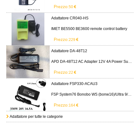
Prezzo:
50
Adattatore CR040-HS
IMET BE5500 BE3600 remote control battery
Prezzo:
229
Adattatore DA-48T12
APD DA-48T12 AC Adapter 12V 4A Power Supply Cord
Prezzo:
22
Adattatore FSP330-ACAU3
FSP System76 Bonobo WS (bonw16)/Ultra 9/RTX5090
Prezzo:
164
Adattatore per tutte le categorie