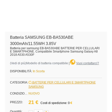
Batteria SAMSUNG EB-BA530ABE
3000mAh/11.55WH 3.85V
Batteria per samsung EB-BA530ABE BATTERIE PER CELLULARI
E SMARTPHONE. Compatibile Smartphone Samsung Galaxy A8
2018 A530 A530F
(
Vedi di più
)Modello di batteria compatibile
|
Vuoi contattarci?
DISPONIBILITÀ:
In Scorta
CATEGORIA:
BATTERIE PER CELLULARI E SMARTPHONE
SAMSUNG
CONDIZIONE:
NUOVO
21 €
PREZZO:
Costi di spedizione: 0
Quantità: