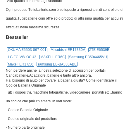
-Alta qualità conforme agli standard
Ogni prodotto Tuttebatterie.com è sottoposto a rigorosi test di controllo e di
qualità.Tuttebatterie.com offre solo prodotti di altissima qualità per acquisti
effettuati nella massima sicurezza.
Bestseller
OKUMA E5503-867-001
Mitsubishi ER17330V
ZTE E6539B
LG EC-VW-OCU3
MAXELL ER6C
Samsung EB504465VU
Maxell ER17/50
samsung EB-BA530ABE
Non perdere anche la nostra selezione di accessori per portatili:
Caricabatterie/Adattatore, batterie e tanto altro ancora.
Hai bisogno di aiuto per trovare la batteria giusta? Come identificare il
Codice Batteria Originale
Tutti i dispositivi, macchine fotografiche, videocamere, portatili etc...hanno
un codice che può chiamarsi in vari modi:
- Codice Batteria Originale
- Codice originale del produttore
- Numero parte originale