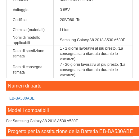
Capacità
3000mAh/11.55WH
Voltaggio
3.85V
Codifica
20IV080_Te
Chimica (materiali)
Li-ion
Nomi di modello
Samsung Galaxy A8 2018 A530 A530F
applicabili
1 - 2 giorni lavorativi al più presto. (La
Data di spedizione
consegna sarà ritardata durante le
stimata
vacanze)
7 - 20 giorni lavorativi al più presto. (La
Data di consegna
consegna sarà ritardata durante le
stimata
vacanze)
Numeri di parte
EB-BA530ABE
Modelli compatibili
For Samsung Galaxy A8 2018 A530 A530F
Progetto per la sostituzione della Batteria EB-BA530ABE