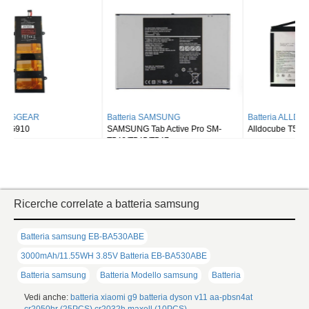
Batteria SAMSUNG
Batteria ALLDOCUBE
SAMSUNG Tab Active Pro SM-
Alldocube T50
T540/T545/T547
Ricerche correlate a batteria samsung
Batteria samsung EB-BA530ABE
3000mAh/11.55WH 3.85V Batteria EB-BA530ABE
Batteria samsung
Batteria Modello samsung
Batteria
Vedi anche:
batteria xiaomi g9
batteria dyson v11
aa-pbsn4at