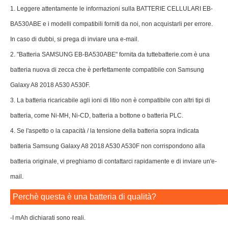
1. Leggere attentamente le informazioni sulla BATTERIE CELLULARI EB-
BA530ABE e i modelli compatibili forniti da noi, non acquistarli per errore.
In caso di dubbi, si prega di inviare una e-mail.
2. "Batteria SAMSUNG EB-BA530ABE" fornita da tuttebatterie.com è una
batteria nuova di zecca che è perfettamente compatibile con Samsung
Galaxy A8 2018 A530 A530F.
3. La batteria ricaricabile agli ioni di litio non è compatibile con altri tipi di
batteria, come Ni-MH, Ni-CD, batteria a bottone o batteria PLC.
4. Se l'aspetto o la capacità / la tensione della batteria sopra indicata
batteria Samsung Galaxy A8 2018 A530 A530F non corrispondono alla
batteria originale, vi preghiamo di contattarci rapidamente e di inviare un'e-
mail.
Perchè questa è una batteria di qualità?
-I mAh dichiarati sono reali.