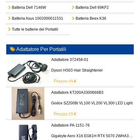
Batteria Dell 7146W
Batteria Dell 69KF2
Batteria Asus 1002000011531
Batteria Beex K36
Tutte le batterie del Portatili
Adattatore Per Portatili
Adattatore 372458-01
Dyson HS03 Hair Straightener
Prezzo:
45
Adattatore KT200A3300666B3
Godox SZ200Bi VL100 VL200 VL300 LED Light
Prezzo:
55
Adattatore PA-1151-76
Gigabyte Aero X16 EG61H RTX 5070 2WHA3USC64AH LITEON PA-1151-76 150W adapter