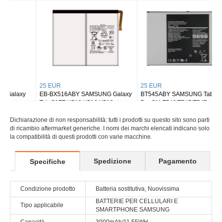
Tab S8 Ultra SM-X900
Tab S9 Plus Wi-fi X810/5G X816
25 EUR
25 EUR
EB-BX516ABY SAMSUNG Galaxy
BT545ABY SAMSUNG Tab Active
Tab S9FE X510 X516 X518
Pro SM-T540/T545/T547
Dichiarazione di non responsabilità: tutti i prodotti su questo sito sono parti
di ricambio aftermarket generiche. I nomi dei marchi elencati indicano solo
la compatibilità di questi prodotti con varie macchine.
Spedizione
Pagamento
Specifiche
Condizione prodotto
Batteria sostitutiva, Nuovissima
BATTERIE PER CELLULARI E
Tipo applicabile
SMARTPHONE SAMSUNG