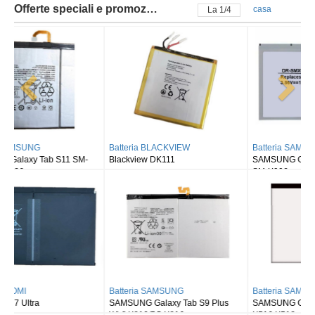
Offerte speciali e promozioni
casa
La
2
/
4
Batteria BLACKVIEW
Batteria SAMSUNG
Blackview DK111
SAMSUNG Galaxy Tab S8 Ultra
SM-X900
Batteria SAMSUNG
Batteria SAMSUNG
SAMSUNG Galaxy Tab S9 Plus
SAMSUNG Galaxy Tab S9FE X510
Wi-fi X810/5G X816
X516 X518