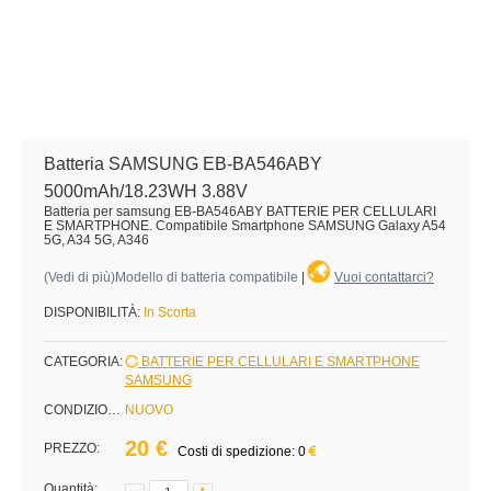
Batteria SAMSUNG EB-BA546ABY
5000mAh/18.23WH 3.88V
Batteria per samsung EB-BA546ABY BATTERIE PER CELLULARI
E SMARTPHONE. Compatibile Smartphone SAMSUNG Galaxy A54
5G, A34 5G, A346
(
Vedi di più
)Modello di batteria compatibile
|
Vuoi contattarci?
DISPONIBILITÀ:
In Scorta
CATEGORIA:
BATTERIE PER CELLULARI E SMARTPHONE
SAMSUNG
CONDIZIONE:
NUOVO
20 €
PREZZO:
Costi di spedizione: 0
Quantità: