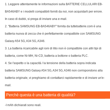
1. Leggere attentamente le informazioni sulla BATTERIE CELLULARI EB-
BA546ABY e i modelli compatibili forniti da noi, non acquistarli per errore.
In caso di dubbi, si prega di inviare una e-mail.
2. "Batteria SAMSUNG EB-BA546ABY" fornita da tuttebatterie.com è una
batteria nuova di zecca che è perfettamente compatibile con SAMSUNG
Galaxy A54 5G, A34 5G, A346.
3. La batteria ricaricabile agli ioni di litio non è compatibile con altri tipi di
batteria, come Ni-MH, Ni-CD, batteria a bottone o batteria PLC.
4. Se l'aspetto o la capacità / la tensione della batteria sopra indicata
batteria SAMSUNG Galaxy A54 5G, A34 5G, A346 non corrispondono alla
batteria originale, vi preghiamo di contattarci rapidamente e di inviare un'e-
mail.
Perchè questa è una batteria di qualità?
-I mAh dichiarati sono reali.