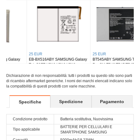
Tab S8 Ultra SM-X900
Tab S9 Plus Wi-fi X810/5G X816
25 EUR
25 EUR
EB-BX516ABY SAMSUNG Galaxy
BT545ABY SAMSUNG Tab Active
Tab S9FE X510 X516 X518
Pro SM-T540/T545/T547
Dichiarazione di non responsabilità: tutti i prodotti su questo sito sono parti
di ricambio aftermarket generiche. I nomi dei marchi elencati indicano solo
la compatibilità di questi prodotti con varie macchine.
Spedizione
Pagamento
Specifiche
Condizione prodotto
Batteria sostitutiva, Nuovissima
BATTERIE PER CELLULARI E
Tipo applicabile
SMARTPHONE SAMSUNG