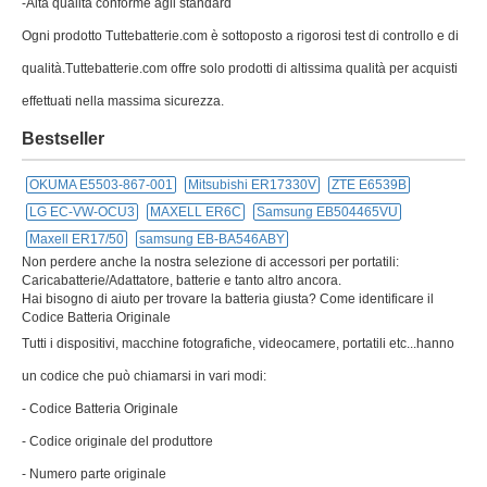
-Alta qualità conforme agli standard
Ogni prodotto Tuttebatterie.com è sottoposto a rigorosi test di controllo e di
qualità.Tuttebatterie.com offre solo prodotti di altissima qualità per acquisti
effettuati nella massima sicurezza.
Bestseller
OKUMA E5503-867-001
Mitsubishi ER17330V
ZTE E6539B
LG EC-VW-OCU3
MAXELL ER6C
Samsung EB504465VU
Maxell ER17/50
samsung EB-BA546ABY
Non perdere anche la nostra selezione di accessori per portatili:
Caricabatterie/Adattatore, batterie e tanto altro ancora.
Hai bisogno di aiuto per trovare la batteria giusta? Come identificare il
Codice Batteria Originale
Tutti i dispositivi, macchine fotografiche, videocamere, portatili etc...hanno
un codice che può chiamarsi in vari modi:
- Codice Batteria Originale
- Codice originale del produttore
- Numero parte originale