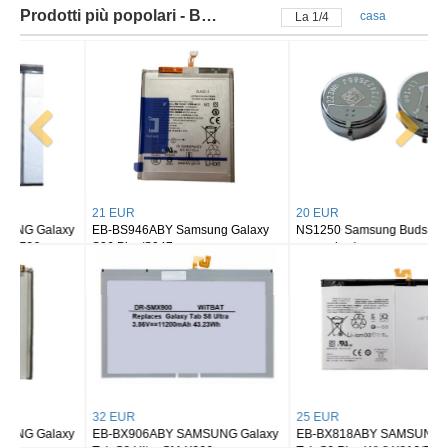
Prodotti più popolari - Batteria samsung
casa
La
2
/
4
21 EUR
20 EUR
EB-BS946ABY Samsung Galaxy
NS1250 Samsung Buds 2/ buds 2
S26 Plus/S947
pro earbuds
32 EUR
25 EUR
EB-BX906ABY SAMSUNG Galaxy
EB-BX818ABY SAMSUNG Galaxy