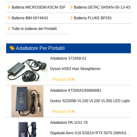
Batteria MICROSEMI ASCM-35F
Batteria GETAC GH5KN-00-13-4S1P-
Batteria IBM 00Y4643
Batteria FLUKE BP291
Tutte le batterie del Portatili
Adattatore Per Portatili
Adattatore 372458-01
Dyson HS03 Hair Straightener
Prezzo:
45
Adattatore KT200A3300666B3
Godox SZ200Bi VL100 VL200 VL300 LED Light
Prezzo:
55
Adattatore PA-1151-76
Gigabyte Aero X16 EG61H RTX 5070 2WHA3USC64AH LITEON PA-1151-76 150W adapter