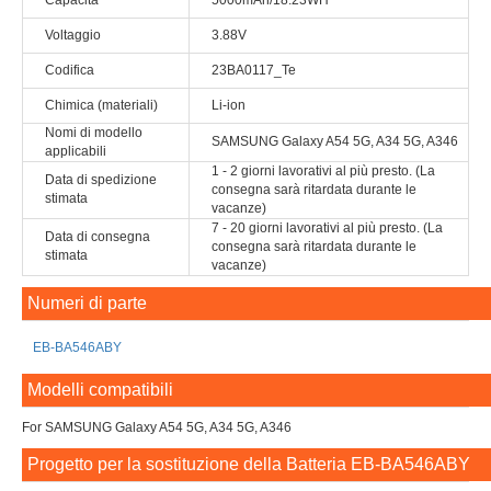
Capacità
5000mAh/18.23WH
Voltaggio
3.88V
Codifica
23BA0117_Te
Chimica (materiali)
Li-ion
Nomi di modello
SAMSUNG Galaxy A54 5G, A34 5G, A346
applicabili
1 - 2 giorni lavorativi al più presto. (La
Data di spedizione
consegna sarà ritardata durante le
stimata
vacanze)
7 - 20 giorni lavorativi al più presto. (La
Data di consegna
consegna sarà ritardata durante le
stimata
vacanze)
Numeri di parte
EB-BA546ABY
Modelli compatibili
For SAMSUNG Galaxy A54 5G, A34 5G, A346
Progetto per la sostituzione della Batteria EB-BA546ABY