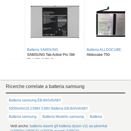
Batteria SAMSUNG
Batteria ALLDOCUBE
SAMSUNG Tab Active Pro SM-
Alldocube T50
T540/T545/T547
Ricerche correlate a batteria samsung
Batteria samsung EB-BA546ABY
5000mAh/18.23WH 3.88V Batteria EB-BA546ABY
Batteria samsung
Batteria Modello samsung
Batteria
Vedi anche:
batteria xiaomi g9
batteria dyson v11
aa-pbsn4at