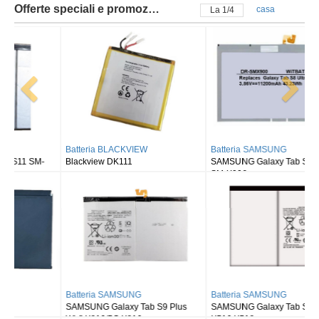
Offerte speciali e promozioni
casa
La
2
/
4
Batteria BLACKVIEW
Batteria SAMSUNG
Blackview DK111
SAMSUNG Galaxy Tab S8 Ultra
SM-X900
Batteria SAMSUNG
Batteria SAMSUNG
SAMSUNG Galaxy Tab S9 Plus
SAMSUNG Galaxy Tab S9FE X510
Wi-fi X810/5G X816
X516 X518