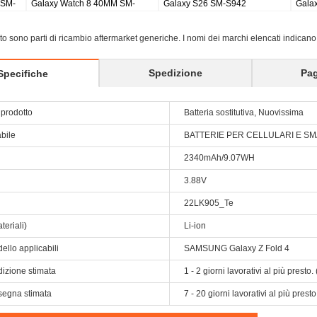
Galaxy Tab S8 Ultra SM-X900
Galaxy Tab S9 Plus Wi-fi
Ga
X810/5G X816
X5
sito sono parti di ricambio aftermarket generiche. I nomi dei marchi elencati indicano
Spedizione
Pa
Specifiche
prodotto
Batteria sostitutiva, Nuovissima
abile
BATTERIE PER CELLULARI E 
2340mAh/9.07WH
3.88V
22LK905_Te
teriali)
Li-ion
ello applicabili
SAMSUNG Galaxy Z Fold 4
dizione stimata
1 - 2 giorni lavorativi al più prest
segna stimata
7 - 20 giorni lavorativi al più pres