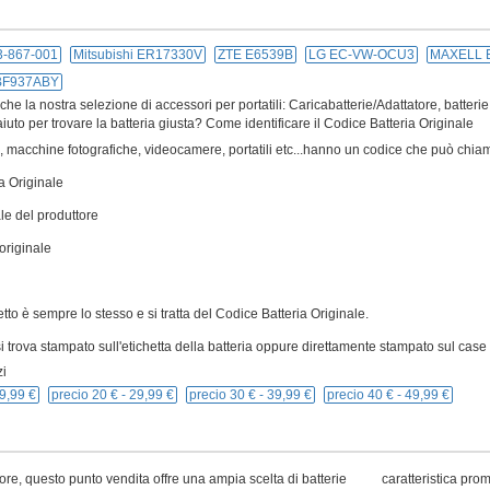
-867-001
Mitsubishi ER17330V
ZTE E6539B
LG EC-VW-OCU3
MAXELL 
BF937ABY
e la nostra selezione di accessori per portatili: Caricabatterie/Adattatore, batterie
iuto per trovare la batteria giusta? Come identificare il Codice Batteria Originale
ivi, macchine fotografiche, videocamere, portatili etc...hanno un codice che può chiam
a Originale
le del produttore
originale
cetto è sempre lo stesso e si tratta del Codice Batteria Originale.
 trova stampato sull'etichetta della batteria oppure direttamente stampato sul case p
i
9,99 €
precio 20 € -
29,99 €
precio 30 € -
39,99 €
precio 40 € -
49,99 €
ore, questo punto vendita offre una ampia scelta di batterie
caratteristica pro