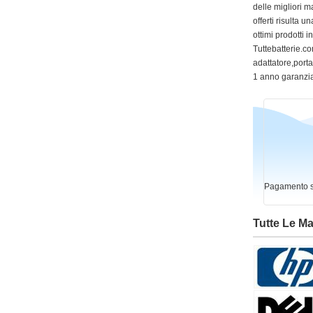
delle migliori m
offerti risulta
ottimi prodotti 
Tuttebatterie.com
adattatore,portat
1 anno garanzia
Pagamento si
Tutte Le M