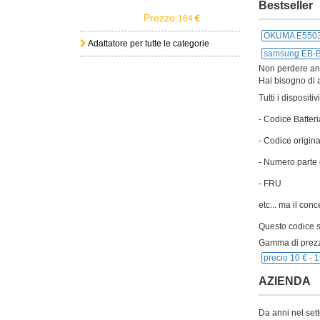
Bestseller
Prezzo:
164
OKUMA E5503
Adattatore per tutte le categorie
samsung EB-
Non perdere anch
Hai bisogno di a
Tutti i disposit
- Codice Batteri
- Codice origina
- Numero parte 
- FRU
etc... ma il con
Questo codice si
Gamma di prezz
precio 10 € -
1
AZIENDA
Da anni nel sett