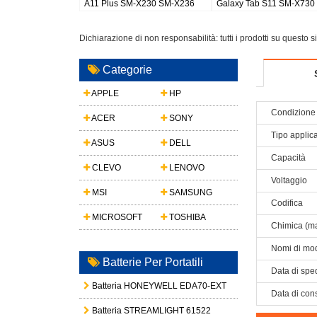
atch 8 44mm
Galaxy S26 Plus/S947
buds 2 pro earbuds
Dichiarazione di non responsabilità: tutti i prodotti su questo 
Categorie
APPLE
HP
Condizione 
ACER
SONY
Tipo applic
ASUS
DELL
Capacità
CLEVO
LENOVO
Voltaggio
MSI
SAMSUNG
Codifica
MICROSOFT
TOSHIBA
Chimica (ma
Nomi di mod
Batterie Per Portatili
Data di spe
Batteria HONEYWELL EDA70-EXT
Data di con
Batteria STREAMLIGHT 61522