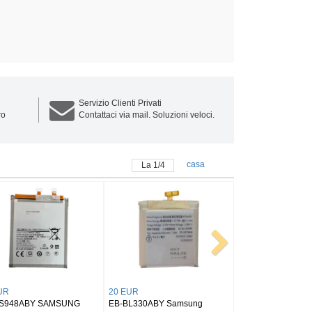
Servizio Clienti Privati
ro
Contattaci via mail. Soluzioni veloci.
casa
La
1
/
4
 EUR
25 EUR
B-BX516ABY SAMSUNG
BT545ABY SAMSUNG Tab