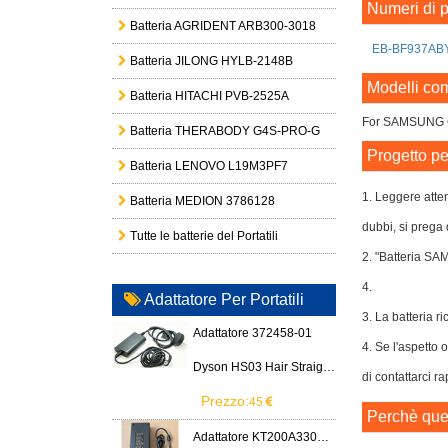
Numeri di p
Batteria AGRIDENT ARB300-3018
EB-BF937AB
Batteria JILONG HYLB-2148B
Modelli com
Batteria HITACHI PVB-2525A
For SAMSUNG G
Batteria THERABODY G4S-PRO-G
Progetto pe
Batteria LENOVO L19M3PF7
1. Leggere atte
Batteria MEDION 3786128
dubbi, si prega 
Tutte le batterie del Portatili
2. "Batteria S
4.
Adattatore Per Portatili
3. La batteria ri
Adattatore 372458-01
4. Se l'aspetto 
Dyson HS03 Hair Straightener
di contattarci r
Prezzo:
45
Perchè ques
Adattatore KT200A3300666B3