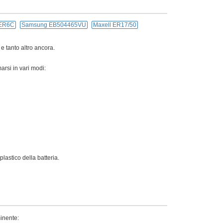
ER6C
Samsung EB504465VU
Maxell ER17/50
 e tanto altro ancora.
arsi in vari modi:
lastico della batteria.
minente: