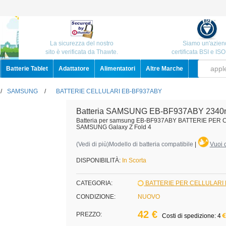
La sicurezza del nostro
Siamo un'azien
sito è verificata da Thawte.
certificata BSI e IS
Batterie Tablet
Adattatore
Alimentatori
Altre Marche
/
SAMSUNG
/
BATTERIE CELLULARI EB-BF937ABY
Batteria SAMSUNG EB-BF937ABY 2340
Batteria per samsung EB-BF937ABY BATTERIE PER
SAMSUNG Galaxy Z Fold 4
(
Vedi di più
)Modello di batteria compatibile
|
Vuoi c
DISPONIBILITÀ:
In Scorta
CATEGORIA:
BATTERIE PER CELLULAR
CONDIZIONE:
NUOVO
42 €
PREZZO:
Costi di spedizione: 4