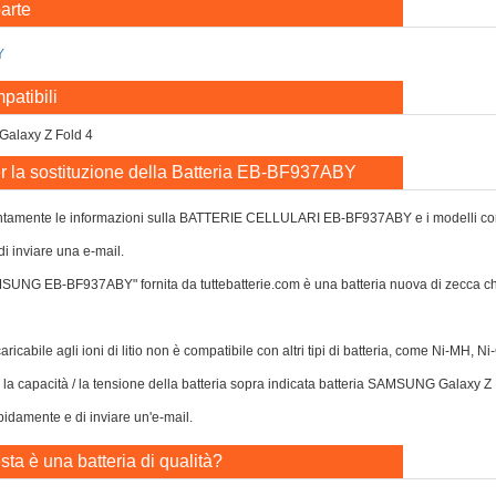
arte
Y
patibili
alaxy Z Fold 4
r la sostituzione della Batteria EB-BF937ABY
ntamente le informazioni sulla BATTERIE CELLULARI EB-BF937ABY e i modelli compatib
di inviare una e-mail.
AMSUNG EB-BF937ABY" fornita da tuttebatterie.com è una batteria nuova di zecca
caricabile agli ioni di litio non è compatibile con altri tipi di batteria, come Ni-MH, 
o la capacità / la tensione della batteria sopra indicata batteria SAMSUNG Galaxy Z
apidamente e di inviare un'e-mail.
ta è una batteria di qualità?