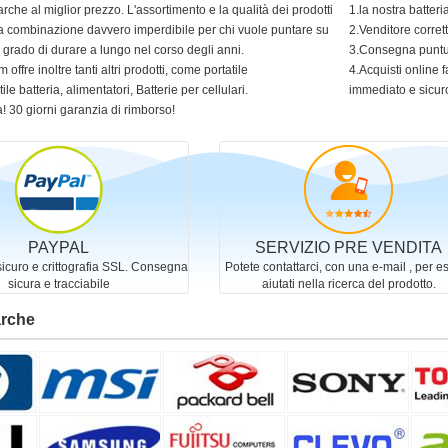
arche al miglior prezzo. L'assortimento e la qualità dei prodotti
1.la nostra batter
 una combinazione davvero imperdibile per chi vuole puntare su
2.Venditore corret
in grado di durare a lungo nel corso degli anni.
3.Consegna puntua
 offre inoltre tanti altri prodotti, come portatile
4.Acquisti online f
ile batteria, alimentatori, Batterie per cellulari.
immediato e sicur
! 30 giorni garanzia di rimborso!
PAYPAL
SERVIZIO PRE VENDITA
curo e crittografia SSL. Consegna
Potete contattarci, con una e-mail , per e
sicura e tracciabile
aiutati nella ricerca del prodotto.
arche