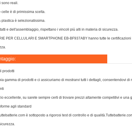
i sono reali.
e celle è di primissima scelta.
a plastica è selezionatissima.
atti e dell'assemblaggio, rispettano i vincoli più alti in materia di sicurezza.
IE PER CELLULARI E SMARTPHONE EB-BF937ABY hanno tutte le certificazioni per p
zza.
ntaggio:
 prodotti
a gamma di prodotti e ci assicuriamo di mostrarvi tutti i dettagli, consentendovi di 
nti
zio eccellente, su sarete sempre certi di trovare prezzi altamente competitivi e una
nforme agli standard
ttebatterie.com è sottoposto a rigorosi test di controllo e di qualità.Tuttebatterie.com 
icurezza.