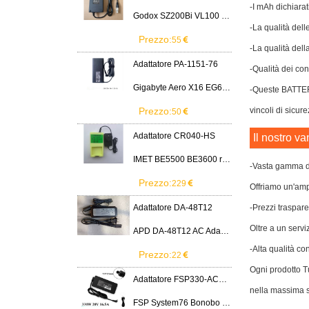
-I mAh dichiarat
Godox SZ200Bi VL100 VL200 VL300 LED Light
-La qualità dell
Prezzo:
55
-La qualità dell
Adattatore PA-1151-76
-Qualità dei cont
Gigabyte Aero X16 EG61H RTX 5070 2WHA3USC64AH LITEON PA-1151-76 150W adapter
-Queste BATTER
Prezzo:
vincoli di sicure
50
Adattatore CR040-HS
Il nostro va
IMET BE5500 BE3600 remote control battery
-Vasta gamma di
Prezzo:
229
Offriamo un'ampi
Adattatore DA-48T12
-Prezzi traspare
Oltre a un servi
APD DA-48T12 AC Adapter 12V 4A Power Supply Cord
-Alta qualità co
Prezzo:
22
Ogni prodotto Tu
Adattatore FSP330-ACAU3
nella massima s
FSP System76 Bonobo WS (bonw16)/Ultra 9/RTX5090