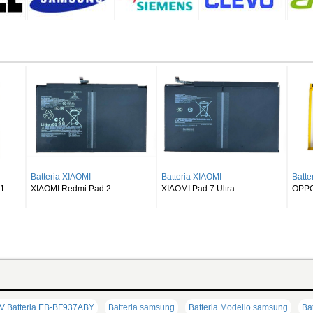
Batteria SAMSUNG
Batteria SAMSUNG
Ba
S8 Ultra
SAMSUNG Galaxy Tab S9 Plus
SAMSUNG Galaxy Tab S9FE
SA
Wi-fi X810/5G X816
X510 X516 X518
T5
V Batteria EB-BF937ABY
Batteria samsung
Batteria Modello samsung
Bat