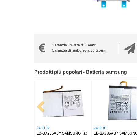
Garanzia limitata di 1 anno
Garanzia di rimborso a 30 giorni!
Prodotti più popolari - Batteria samsung
21 EUR
20 EUR
0ABY Samsung
EB-BS946ABY Samsung
NS1250 Samsung Buds