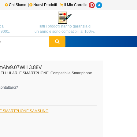
Chi Siamo
|
Nuovi Prodotti
|
Il Mio Carrello
da
Tutti i prodotti hanno garanzia di
O 9001.
un anno e sono compatibili al 100%.
mAh/9.07WH 3.88V
 CELLULARI E SMARTPHONE. Compatibile Smartphone
ontattarci?
I E SMARTPHONE SAMSUNG