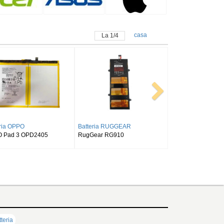
casa
La
1
/
4
tteria SAMSUNG
Batteria ALLDOCUBE
MSUNG Tab Active Pro SM-
Alldocube T50
40/T545/T547
teria