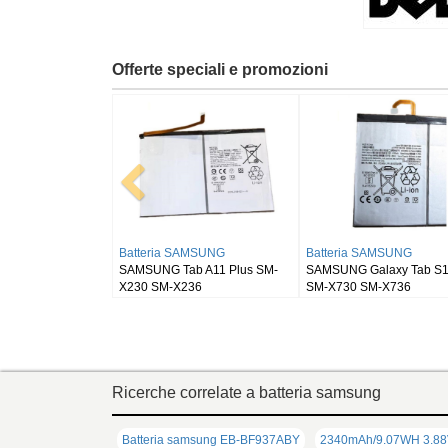
Offerte speciali e promozioni
a RUGGEAR
Batteria BLACKVIEW
Batteria SAMSUNG
 RG910
Blackview DK111
SAMSUNG Galaxy Tab 
SM-X900
Ricerche correlate a batteria samsung
Batteria samsung EB-BF937ABY
2340mAh/9.07WH 3.88