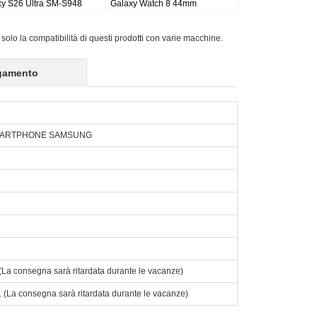
laxy Tab S9FE X510 X516
Active Pro SM-T540/T545/T547
18
 solo la compatibilità di questi prodotti con varie macchine.
gamento
SMARTPHONE SAMSUNG
o. (La consegna sarà ritardata durante le vacanze)
to. (La consegna sarà ritardata durante le vacanze)