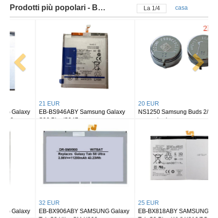
Prodotti più popolari - Batteria samsung
casa
La
2
/
4
21 EUR
20 EUR
EB-BS946ABY Samsung Galaxy
NS1250 Samsung Buds 2/ buds 2
S26 Plus/S947
pro earbuds
32 EUR
25 EUR
EB-BX906ABY SAMSUNG Galaxy
EB-BX818ABY SAMSUNG Galaxy