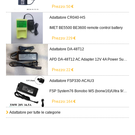
Prezzo:
50
Adattatore CR040-HS
IMET BE5500 BE3600 remote control battery
Prezzo:
229
Adattatore DA-48T12
APD DA-48T12 AC Adapter 12V 4A Power Supply Cord
Prezzo:
22
Adattatore FSP330-ACAU3
FSP System76 Bonobo WS (bonw16)/Ultra 9/RTX5090
Prezzo:
164
Adattatore per tutte le categorie