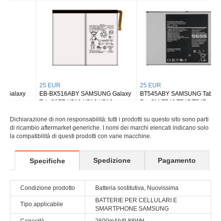
Tab S8 Ultra SM-X900
Tab S9 Plus Wi-fi X810/5G X816
25 EUR
25 EUR
EB-BX516ABY SAMSUNG Galaxy
BT545ABY SAMSUNG Tab Active
Tab S9FE X510 X516 X518
Pro SM-T540/T545/T547
Dichiarazione di non responsabilità: tutti i prodotti su questo sito sono parti
di ricambio aftermarket generiche. I nomi dei marchi elencati indicano solo
la compatibilità di questi prodotti con varie macchine.
Spedizione
Pagamento
Specifiche
Condizione prodotto
Batteria sostitutiva, Nuovissima
BATTERIE PER CELLULARI E
Tipo applicabile
SMARTPHONE SAMSUNG