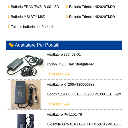
Batteria EDAN TWSLB-001-SD1
Batteria Trimble Ni2020TM29
Batteria MSI BTY-M6D
Batteria Trimble Ni2020TM29
Tutte le batterie del Portatili
Adattatore Per Portatili
Adattatore 372458-01
Dyson HS03 Hair Straightener
Prezzo:
45
Adattatore KT200A3300666B3
Godox SZ200Bi VL100 VL200 VL300 LED Light
Prezzo:
55
Adattatore PA-1151-76
Gigabyte Aero X16 EG61H RTX 5070 2WHA3USC64AH LITEON PA-1151-76 150W adapter