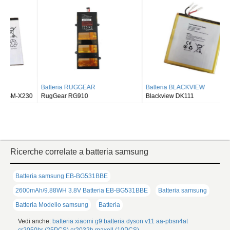
Batteria RUGGEAR
Batteria BLACKVIEW
RugGear RG910
Blackview DK111
Ricerche correlate a batteria samsung
Batteria samsung EB-BG531BBE
2600mAh/9.88WH 3.8V Batteria EB-BG531BBE
Batteria samsung
Batteria Modello samsung
Batteria
Vedi anche:
batteria xiaomi g9
batteria dyson v11
aa-pbsn4at