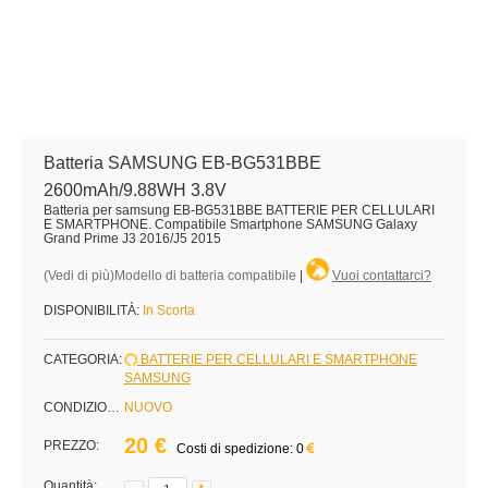
Batteria SAMSUNG EB-BG531BBE
2600mAh/9.88WH 3.8V
Batteria per samsung EB-BG531BBE BATTERIE PER CELLULARI
E SMARTPHONE. Compatibile Smartphone SAMSUNG Galaxy
Grand Prime J3 2016/J5 2015
(
Vedi di più
)Modello di batteria compatibile
|
Vuoi contattarci?
DISPONIBILITÀ:
In Scorta
CATEGORIA:
BATTERIE PER CELLULARI E SMARTPHONE
SAMSUNG
CONDIZIONE:
NUOVO
20 €
PREZZO:
Costi di spedizione: 0
Quantità: