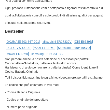
-Alta qualità conforme agli standard
Ogni prodotto Tuttebatterie.com è sottoposto a rigorosi test di controllo e di
qualità.Tuttebatterie.com offre solo prodotti di altissima qualità per acquisti
effettuati nella massima sicurezza.
Bestseller
OKUMA E5503-867-001
Mitsubishi ER17330V
ZTE E6539B
LG EC-VW-OCU3
MAXELL ER6C
Samsung EB504465VU
Maxell ER17/50
samsung EB-BG531BBE
Non perdere anche la nostra selezione di accessori per portatili:
Caricabatterie/Adattatore, batterie e tanto altro ancora.
Hai bisogno di aiuto per trovare la batteria giusta? Come identificare il
Codice Batteria Originale
Tutti i dispositivi, macchine fotografiche, videocamere, portatili etc...hanno
un codice che può chiamarsi in vari modi:
- Codice Batteria Originale
- Codice originale del produttore
- Numero parte originale