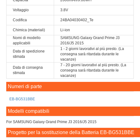
Capacità
2600mAh/9.88WH
Voltaggio
3.8V
Codifica
24BA04030402_Te
Chimica (materiali)
Li-ion
Nomi di modello
SAMSUNG Galaxy Grand Prime J3
applicabili
2016/J5 2015
1 - 2 giorni lavorativi al più presto. (La
Data di spedizione
consegna sarà ritardata durante le
stimata
vacanze)
7 - 20 giorni lavorativi al più presto. (La
Data di consegna
consegna sarà ritardata durante le
stimata
vacanze)
Numeri di parte
EB-BG531BBE
Modelli compatibili
For SAMSUNG Galaxy Grand Prime J3 2016/J5 2015
Progetto per la sostituzione della Batteria EB-BG531BBE