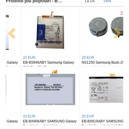
Prodotti più popolari - Batteria samsung
casa
La
2
/
4
21 EUR
20 EUR
EB-BS946ABY Samsung Galaxy
NS1250 Samsung Buds 2/ buds 2
S26 Plus/S947
pro earbuds
32 EUR
25 EUR
EB-BX906ABY SAMSUNG Galaxy
EB-BX818ABY SAMSUNG Galaxy
Tab S8 Ultra SM-X900
Tab S9 Plus Wi-fi X810/5G X816