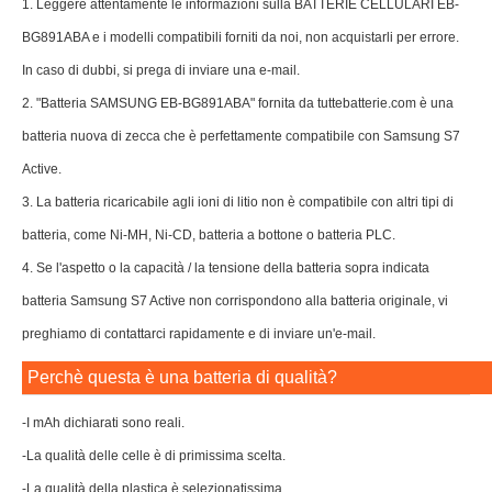
1. Leggere attentamente le informazioni sulla BATTERIE CELLULARI EB-
BG891ABA e i modelli compatibili forniti da noi, non acquistarli per errore.
In caso di dubbi, si prega di inviare una e-mail.
2. "Batteria SAMSUNG EB-BG891ABA" fornita da tuttebatterie.com è una
batteria nuova di zecca che è perfettamente compatibile con Samsung S7
Active.
3. La batteria ricaricabile agli ioni di litio non è compatibile con altri tipi di
batteria, come Ni-MH, Ni-CD, batteria a bottone o batteria PLC.
4. Se l'aspetto o la capacità / la tensione della batteria sopra indicata
batteria Samsung S7 Active non corrispondono alla batteria originale, vi
preghiamo di contattarci rapidamente e di inviare un'e-mail.
Perchè questa è una batteria di qualità?
-I mAh dichiarati sono reali.
-La qualità delle celle è di primissima scelta.
-La qualità della plastica è selezionatissima.