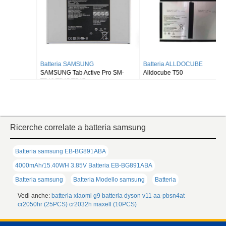
Batteria SAMSUNG
Batteria ALLDOCUBE
SAMSUNG Tab Active Pro SM-
Alldocube T50
T540/T545/T547
Ricerche correlate a batteria samsung
Batteria samsung EB-BG891ABA
4000mAh/15.40WH 3.85V Batteria EB-BG891ABA
Batteria samsung
Batteria Modello samsung
Batteria
Vedi anche:
batteria xiaomi g9
batteria dyson v11
aa-pbsn4at
cr2050hr (25PCS)
cr2032h maxell (10PCS)