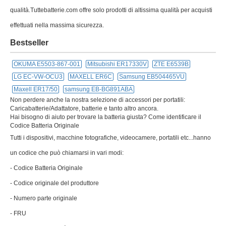
qualità.Tuttebatterie.com offre solo prodotti di altissima qualità per acquisti
effettuati nella massima sicurezza.
Bestseller
OKUMA E5503-867-001
Mitsubishi ER17330V
ZTE E6539B
LG EC-VW-OCU3
MAXELL ER6C
Samsung EB504465VU
Maxell ER17/50
samsung EB-BG891ABA
Non perdere anche la nostra selezione di accessori per portatili:
Caricabatterie/Adattatore, batterie e tanto altro ancora.
Hai bisogno di aiuto per trovare la batteria giusta? Come identificare il
Codice Batteria Originale
Tutti i dispositivi, macchine fotografiche, videocamere, portatili etc...hanno
un codice che può chiamarsi in vari modi:
- Codice Batteria Originale
- Codice originale del produttore
- Numero parte originale
- FRU