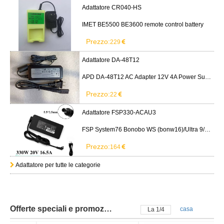
Adattatore CR040-HS
IMET BE5500 BE3600 remote control battery
Prezzo:
229
Adattatore DA-48T12
APD DA-48T12 AC Adapter 12V 4A Power Supply Cord
Prezzo:
22
Adattatore FSP330-ACAU3
FSP System76 Bonobo WS (bonw16)/Ultra 9/RTX5090
Prezzo:
164
Adattatore per tutte le categorie
Offerte speciali e promozioni
casa
La
2
/
4