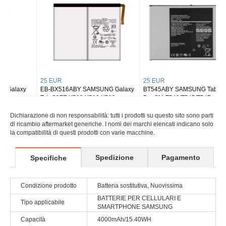
25 EUR
25 EUR
EB-BX516ABY SAMSUNG Galaxy
BT545ABY SAMSUNG Tab Active
Tab S9FE X510 X516 X518
Pro SM-T540/T545/T547
Dichiarazione di non responsabilità: tutti i prodotti su questo sito sono parti
di ricambio aftermarket generiche. I nomi dei marchi elencati indicano solo
la compatibilità di questi prodotti con varie macchine.
Spedizione
Pagamento
Specifiche
Condizione prodotto
Batteria sostitutiva, Nuovissima
BATTERIE PER CELLULARI E
Tipo applicabile
SMARTPHONE SAMSUNG
Capacità
4000mAh/15.40WH