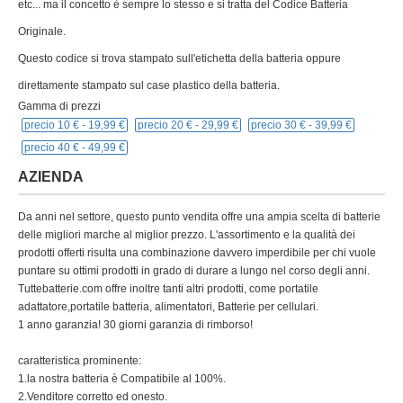
etc... ma il concetto è sempre lo stesso e si tratta del Codice Batteria
Originale.
Questo codice si trova stampato sull'etichetta della batteria oppure
direttamente stampato sul case plastico della batteria.
Gamma di prezzi
precio 10 € -
19,99 €
precio 20 € -
29,99 €
precio 30 € -
39,99 €
precio 40 € -
49,99 €
AZIENDA
Da anni nel settore, questo punto vendita offre una ampia scelta di batterie
delle migliori marche al miglior prezzo. L'assortimento e la qualità dei
prodotti offerti risulta una combinazione davvero imperdibile per chi vuole
puntare su ottimi prodotti in grado di durare a lungo nel corso degli anni.
Tuttebatterie.com offre inoltre tanti altri prodotti, come portatile
adattatore,portatile batteria, alimentatori, Batterie per cellulari.
1 anno garanzia! 30 giorni garanzia di rimborso!
caratteristica prominente:
1.la nostra batteria è Compatibile al 100%.
2.Venditore corretto ed onesto.