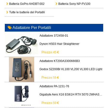
Batteria GoPro AHDBT-002
Batteria Sony NP-FV100
Tutte le batterie del Portatili
Adattatore Per Portatili
Adattatore 372458-01
Dyson HS03 Hair Straightener
Prezzo:
45
Adattatore KT200A3300666B3
Godox SZ200Bi VL100 VL200 VL300 LED Light
Prezzo:
55
Adattatore PA-1151-76
Gigabyte Aero X16 EG61H RTX 5070 2WHA3USC64AH LITEON PA-1151-76 150W adapter
Prezzo:
50