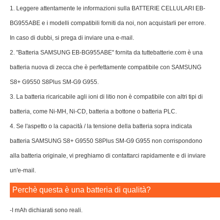
1. Leggere attentamente le informazioni sulla BATTERIE CELLULARI EB-
BG955ABE e i modelli compatibili forniti da noi, non acquistarli per errore.
In caso di dubbi, si prega di inviare una e-mail.
2. "Batteria SAMSUNG EB-BG955ABE" fornita da tuttebatterie.com è una
batteria nuova di zecca che è perfettamente compatibile con SAMSUNG
S8+ G9550 S8Plus SM-G9 G955.
3. La batteria ricaricabile agli ioni di litio non è compatibile con altri tipi di
batteria, come Ni-MH, Ni-CD, batteria a bottone o batteria PLC.
4. Se l'aspetto o la capacità / la tensione della batteria sopra indicata
batteria SAMSUNG S8+ G9550 S8Plus SM-G9 G955 non corrispondono
alla batteria originale, vi preghiamo di contattarci rapidamente e di inviare
un'e-mail.
Perchè questa è una batteria di qualità?
-I mAh dichiarati sono reali.