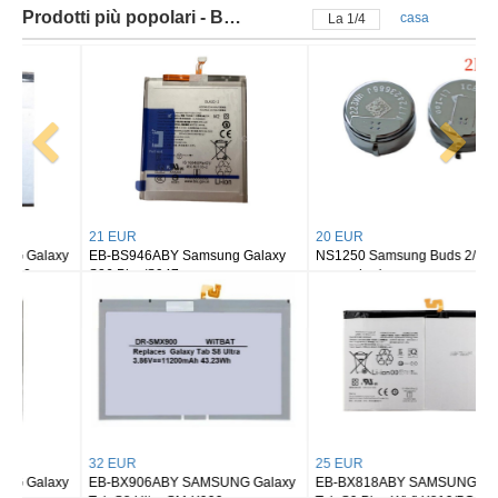
Prodotti più popolari - Batteria samsung
casa
La
2
/
4
21 EUR
20 EUR
EB-BS946ABY Samsung Galaxy
NS1250 Samsung Buds 2/ buds 2
S26 Plus/S947
pro earbuds
32 EUR
25 EUR
EB-BX906ABY SAMSUNG Galaxy
EB-BX818ABY SAMSUNG Galaxy