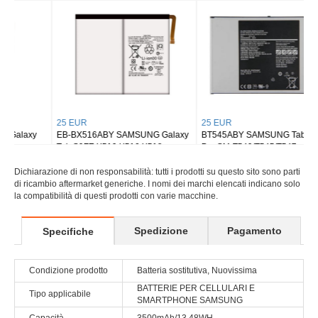
Tab S8 Ultra SM-X900
Tab S9 Plus Wi-fi X810/5G X816
25 EUR
25 EUR
EB-BX516ABY SAMSUNG Galaxy
BT545ABY SAMSUNG Tab Active
Tab S9FE X510 X516 X518
Pro SM-T540/T545/T547
Dichiarazione di non responsabilità: tutti i prodotti su questo sito sono parti
di ricambio aftermarket generiche. I nomi dei marchi elencati indicano solo
la compatibilità di questi prodotti con varie macchine.
Spedizione
Pagamento
Specifiche
Condizione prodotto
Batteria sostitutiva, Nuovissima
BATTERIE PER CELLULARI E
Tipo applicabile
SMARTPHONE SAMSUNG