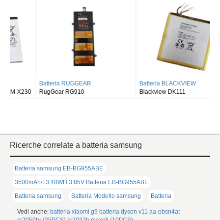
Batteria RUGGEAR
Batteria BLACKVIEW
RugGear RG910
Blackview DK111
Ricerche correlate a batteria samsung
Batteria samsung EB-BG955ABE
3500mAh/13.48WH 3.85V Batteria EB-BG955ABE
Batteria samsung
Batteria Modello samsung
Batteria
Vedi anche:
batteria xiaomi g9
batteria dyson v11
aa-pbsn4at