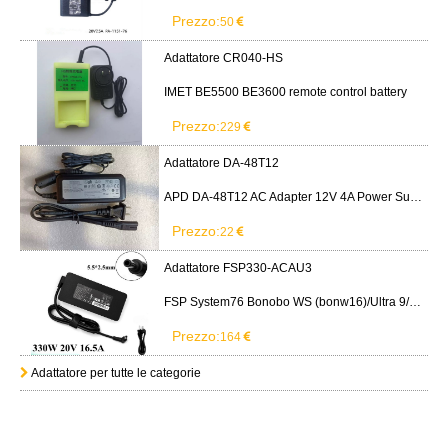
Prezzo:
50
Adattatore CR040-HS
IMET BE5500 BE3600 remote control battery
Prezzo:
229
Adattatore DA-48T12
APD DA-48T12 AC Adapter 12V 4A Power Supply Cord
Prezzo:
22
Adattatore FSP330-ACAU3
FSP System76 Bonobo WS (bonw16)/Ultra 9/RTX5090
Prezzo:
164
Adattatore per tutte le categorie