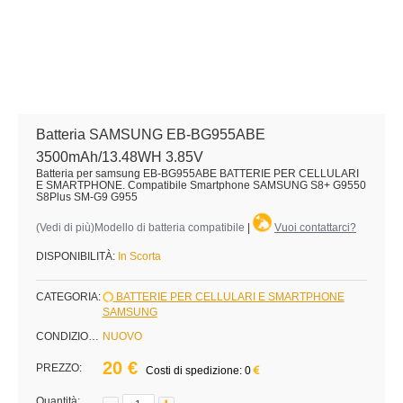
Batteria SAMSUNG EB-BG955ABE
3500mAh/13.48WH 3.85V
Batteria per samsung EB-BG955ABE BATTERIE PER CELLULARI
E SMARTPHONE. Compatibile Smartphone SAMSUNG S8+ G9550
S8Plus SM-G9 G955
(
Vedi di più
)Modello di batteria compatibile
|
Vuoi contattarci?
DISPONIBILITÀ:
In Scorta
CATEGORIA:
BATTERIE PER CELLULARI E SMARTPHONE
SAMSUNG
CONDIZIONE:
NUOVO
20 €
PREZZO:
Costi di spedizione: 0
Quantità: