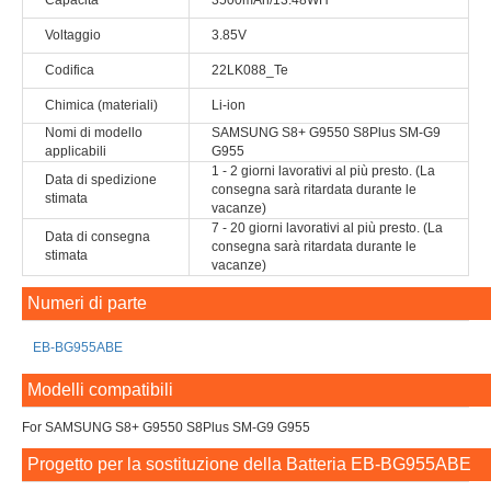
Capacità
3500mAh/13.48WH
Voltaggio
3.85V
Codifica
22LK088_Te
Chimica (materiali)
Li-ion
Nomi di modello
SAMSUNG S8+ G9550 S8Plus SM-G9
applicabili
G955
1 - 2 giorni lavorativi al più presto. (La
Data di spedizione
consegna sarà ritardata durante le
stimata
vacanze)
7 - 20 giorni lavorativi al più presto. (La
Data di consegna
consegna sarà ritardata durante le
stimata
vacanze)
Numeri di parte
EB-BG955ABE
Modelli compatibili
For SAMSUNG S8+ G9550 S8Plus SM-G9 G955
Progetto per la sostituzione della Batteria EB-BG955ABE