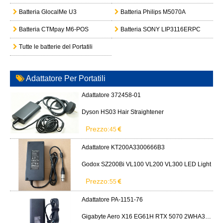
Batteria GlocalMe U3
Batteria Philips M5070A
Batteria CTMpay M6-POS
Batteria SONY LIP3116ERPC
Tutte le batterie del Portatili
Adattatore Per Portatili
Adattatore 372458-01
Dyson HS03 Hair Straightener
Prezzo:
45
Adattatore KT200A3300666B3
Godox SZ200Bi VL100 VL200 VL300 LED Light
Prezzo:
55
Adattatore PA-1151-76
Gigabyte Aero X16 EG61H RTX 5070 2WHA3USC64AH LITEON PA-1151-76 150W adapter