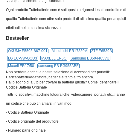
-Alta qualità conforme agli standard
Ogni prodotto Tuttebatterie.com è sottoposto a rigorosi test di controllo e di
qualità.Tuttebatterie.com offre solo prodotti di altissima qualità per acquisti
effettuati nella massima sicurezza.
Bestseller
OKUMA E5503-867-001
Mitsubishi ER17330V
ZTE E6539B
LG EC-VW-OCU3
MAXELL ER6C
Samsung EB504465VU
Maxell ER17/50
samsung EB-BG955ABE
Non perdere anche la nostra selezione di accessori per portatili:
Caricabatterie/Adattatore, batterie e tanto altro ancora.
Hai bisogno di aiuto per trovare la batteria giusta? Come identificare il
Codice Batteria Originale
Tutti i dispositivi, macchine fotografiche, videocamere, portatili etc...hanno
un codice che può chiamarsi in vari modi:
- Codice Batteria Originale
- Codice originale del produttore
- Numero parte originale