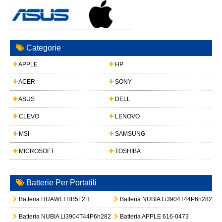
Categorie
APPLE
HP
ACER
SONY
ASUS
DELL
CLEVO
LENOVO
MSI
SAMSUNG
MICROSOFT
TOSHIBA
Batterie Per Portatili
Batteria HUAWEI HB5F2H
Batteria NUBIA Li3904T44P6h28245
Batteria NUBIA Li3904T44P6h282455
Batteria APPLE 616-0473