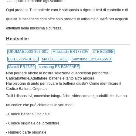
-Alta qualità conforme agli standard
Ogni prodotto Tuttebatterie.com è sottoposto a rigorosi test di controllo e di
qualità.Tuttebatterie.com offre solo prodotti di altissima qualità per acquisti
effettuati nella massima sicurezza.
Bestseller
OKUMA E5503-867-001
Mitsubishi ER17330V
ZTE E6539B
LG EC-VW-OCU3
MAXELL ER6C
Samsung EB504465VU
Maxell ER17/50
samsung EB-BJ805ABE
Non perdere anche la nostra selezione di accessori per portatili:
Caricabatterie/Adattatore, batterie e tanto altro ancora.
Hai bisogno di aiuto per trovare la batteria giusta? Come identificare il
Codice Batteria Originale
Tutti i dispositivi, macchine fotografiche, videocamere, portatili etc...hanno
un codice che può chiamarsi in vari modi:
- Codice Batteria Originale
- Codice originale del produttore
- Numero parte originale