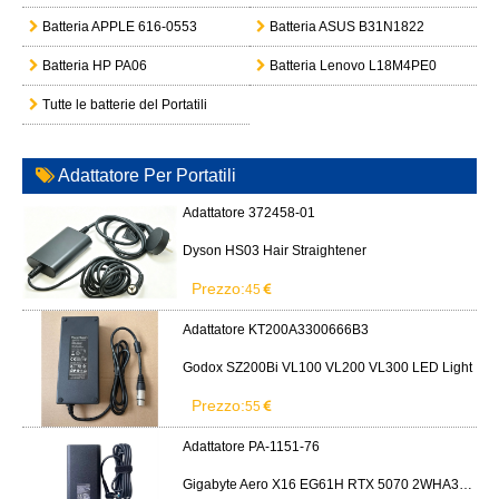
Batteria APPLE 616-0553
Batteria ASUS B31N1822
Batteria HP PA06
Batteria Lenovo L18M4PE0
Tutte le batterie del Portatili
Adattatore Per Portatili
Adattatore 372458-01
Dyson HS03 Hair Straightener
Prezzo:
45
Adattatore KT200A3300666B3
Godox SZ200Bi VL100 VL200 VL300 LED Light
Prezzo:
55
Adattatore PA-1151-76
Gigabyte Aero X16 EG61H RTX 5070 2WHA3USC64AH LITEON PA-1151-76 150W adapter