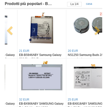
Prodotti più popolari - Batteria samsung
casa
La
2
/
4
21 EUR
20 EUR
EB-BS946ABY Samsung Galaxy
NS1250 Samsung Buds 2/ buds 2
S26 Plus/S947
pro earbuds
32 EUR
25 EUR
EB-BX906ABY SAMSUNG Galaxy
EB-BX818ABY SAMSUNG Galaxy