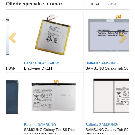
Offerte speciali e promozioni
casa
La
2
/
4
Batteria BLACKVIEW
Batteria SAMSUNG
Blackview DK111
SAMSUNG Galaxy Tab S8 Ultra
SM-X900
Batteria SAMSUNG
Batteria SAMSUNG
SAMSUNG Galaxy Tab S9 Plus
SAMSUNG Galaxy Tab S9FE X510
Wi-fi X810/5G X816
X516 X518