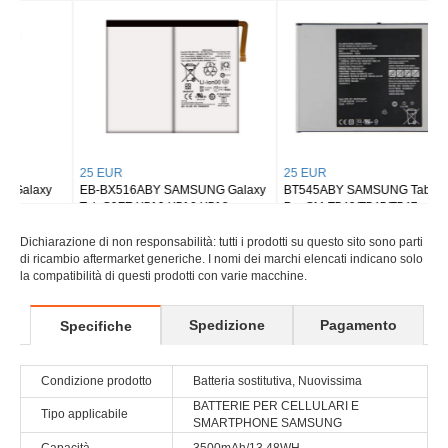
Tab S8 Ultra SM-X900
Tab S9 Plus Wi-fi X810/5G X816
25 EUR
25 EUR
EB-BX516ABY SAMSUNG Galaxy
BT545ABY SAMSUNG Tab Active
Tab S9FE X510 X516 X518
Pro SM-T540/T545/T547
Dichiarazione di non responsabilità: tutti i prodotti su questo sito sono parti
di ricambio aftermarket generiche. I nomi dei marchi elencati indicano solo
la compatibilità di questi prodotti con varie macchine.
Spedizione
Pagamento
Specifiche
Condizione prodotto
Batteria sostitutiva, Nuovissima
BATTERIE PER CELLULARI E
Tipo applicabile
SMARTPHONE SAMSUNG