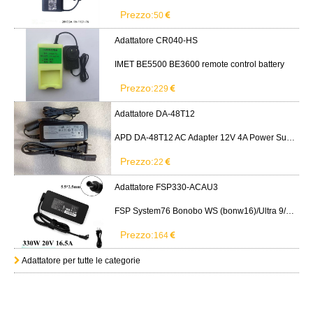
Prezzo:
50
Adattatore CR040-HS
IMET BE5500 BE3600 remote control battery
Prezzo:
229
Adattatore DA-48T12
APD DA-48T12 AC Adapter 12V 4A Power Supply Cord
Prezzo:
22
Adattatore FSP330-ACAU3
FSP System76 Bonobo WS (bonw16)/Ultra 9/RTX5090
Prezzo:
164
Adattatore per tutte le categorie