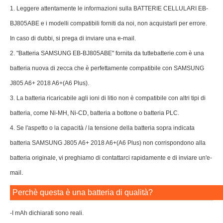
1. Leggere attentamente le informazioni sulla BATTERIE CELLULARI EB-
BJ805ABE e i modelli compatibili forniti da noi, non acquistarli per errore.
In caso di dubbi, si prega di inviare una e-mail.
2. "Batteria SAMSUNG EB-BJ805ABE" fornita da tuttebatterie.com è una
batteria nuova di zecca che è perfettamente compatibile con SAMSUNG
J805 A6+ 2018 A6+(A6 Plus).
3. La batteria ricaricabile agli ioni di litio non è compatibile con altri tipi di
batteria, come Ni-MH, Ni-CD, batteria a bottone o batteria PLC.
4. Se l'aspetto o la capacità / la tensione della batteria sopra indicata
batteria SAMSUNG J805 A6+ 2018 A6+(A6 Plus) non corrispondono alla
batteria originale, vi preghiamo di contattarci rapidamente e di inviare un'e-
mail.
Perchè questa è una batteria di qualità?
-I mAh dichiarati sono reali.