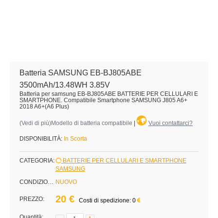
Batteria SAMSUNG EB-BJ805ABE
3500mAh/13.48WH 3.85V
Batteria per samsung EB-BJ805ABE BATTERIE PER CELLULARI E
SMARTPHONE. Compatibile Smartphone SAMSUNG J805 A6+
2018 A6+(A6 Plus)
(
Vedi di più
)Modello di batteria compatibile
|
Vuoi contattarci?
DISPONIBILITÀ:
In Scorta
CATEGORIA:
BATTERIE PER CELLULARI E SMARTPHONE
SAMSUNG
CONDIZIONE:
NUOVO
20 €
PREZZO:
Costi di spedizione: 0
Quantità: