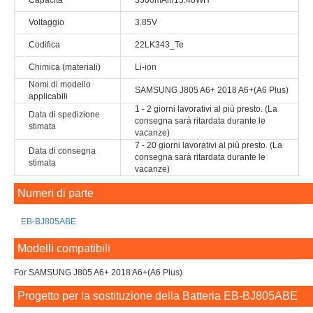
Capacità
3500mAh/13.48WH
Voltaggio
3.85V
Codifica
22LK343_Te
Chimica (materiali)
Li-ion
Nomi di modello
SAMSUNG J805 A6+ 2018 A6+(A6 Plus)
applicabili
1 - 2 giorni lavorativi al più presto. (La
Data di spedizione
consegna sarà ritardata durante le
stimata
vacanze)
7 - 20 giorni lavorativi al più presto. (La
Data di consegna
consegna sarà ritardata durante le
stimata
vacanze)
Numeri di parte
EB-BJ805ABE
Modelli compatibili
For SAMSUNG J805 A6+ 2018 A6+(A6 Plus)
Progetto per la sostituzione della Batteria EB-BJ805ABE