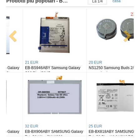
Prodotti più popolari - Batteria samsung
casa
La
2
/
4
21 EUR
20 EUR
EB-BS946ABY Samsung Galaxy
NS1250 Samsung Buds 2/ buds 2
S26 Plus/S947
pro earbuds
32 EUR
25 EUR
EB-BX906ABY SAMSUNG Galaxy
EB-BX818ABY SAMSUNG Galaxy
Tab S8 Ultra SM-X900
Tab S9 Plus Wi-fi X810/5G X816