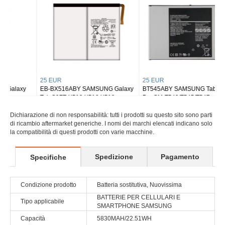
25 EUR
25 EUR
EB-BX516ABY SAMSUNG Galaxy
BT545ABY SAMSUNG Tab Active
Tab S9FE X510 X516 X518
Pro SM-T540/T545/T547
Dichiarazione di non responsabilità: tutti i prodotti su questo sito sono parti
di ricambio aftermarket generiche. I nomi dei marchi elencati indicano solo
la compatibilità di questi prodotti con varie macchine.
Spedizione
Pagamento
Specifiche
Condizione prodotto
Batteria sostitutiva, Nuovissima
BATTERIE PER CELLULARI E
Tipo applicabile
SMARTPHONE SAMSUNG
Capacità
5830MAH/22.51WH