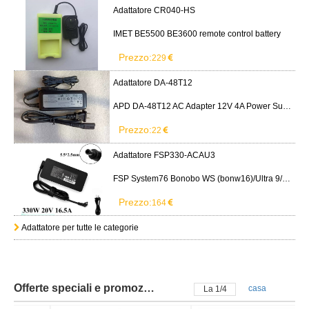
Adattatore CR040-HS
IMET BE5500 BE3600 remote control battery
Prezzo:
229
Adattatore DA-48T12
APD DA-48T12 AC Adapter 12V 4A Power Supply Cord
Prezzo:
22
Adattatore FSP330-ACAU3
FSP System76 Bonobo WS (bonw16)/Ultra 9/RTX5090
Prezzo:
164
Adattatore per tutte le categorie
Offerte speciali e promozioni
casa
La
2
/
4