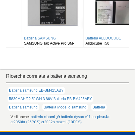
Batteria SAMSUNG
Batteria ALLDOCUBE
SAMSUNG Tab Active Pro SM-
Alldocube T50
T540/T545/T547
Ricerche correlate a batteria samsung
Batteria samsung EB-BM425ABY
5830MAH/22.51WH 3.86V Batteria EB-BM425ABY
Batteria samsung
Batteria Modello samsung
Batteria
Vedi anche:
batteria xiaomi g9
batteria dyson v11
aa-pbsn4at
cr2050hr (25PCS)
cr2032h maxell (10PCS)