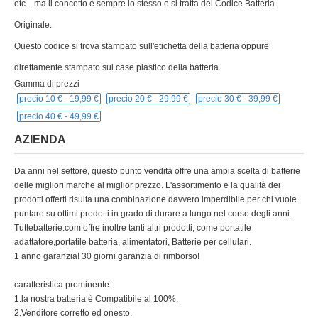
etc... ma il concetto è sempre lo stesso e si tratta del Codice Batteria
Originale.
Questo codice si trova stampato sull'etichetta della batteria oppure
direttamente stampato sul case plastico della batteria.
Gamma di prezzi
precio 10 € -
19,99 €
precio 20 € -
29,99 €
precio 30 € -
39,99 €
precio 40 € -
49,99 €
AZIENDA
Da anni nel settore, questo punto vendita offre una ampia scelta di batterie
delle migliori marche al miglior prezzo. L'assortimento e la qualità dei
prodotti offerti risulta una combinazione davvero imperdibile per chi vuole
puntare su ottimi prodotti in grado di durare a lungo nel corso degli anni.
Tuttebatterie.com offre inoltre tanti altri prodotti, come portatile
adattatore,portatile batteria, alimentatori, Batterie per cellulari.
1 anno garanzia! 30 giorni garanzia di rimborso!
caratteristica prominente:
1.la nostra batteria è Compatibile al 100%.
2.Venditore corretto ed onesto.