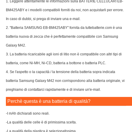
1. Leggere attentamente le informazioni sulla BATTERIE CELLULARI EB-
BM425ABY e i modelli compatibili forniti da noi, non acquistarli per errore.
In caso di dubbi, si prega di inviare una e-mail.
2. "Batteria SAMSUNG EB-BM425ABY" fornita da tuttebatterie.com è una
batteria nuova di zecca che è perfettamente compatibile con Samsung
Galaxy M42.
3. La batteria ricaricabile agli ioni di litio non è compatibile con altri tipi di
batteria, come Ni-MH, Ni-CD, batteria a bottone o batteria PLC.
4. Se l'aspetto o la capacità / la tensione della batteria sopra indicata
batteria Samsung Galaxy M42 non corrispondono alla batteria originale, vi
preghiamo di contattarci rapidamente e di inviare un'e-mail.
Perchè questa è una batteria di qualità?
-I mAh dichiarati sono reali.
-La qualità delle celle è di primissima scelta.
-La qualità della plastica è selezionatissima.