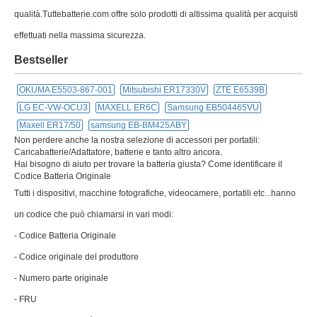
qualità.Tuttebatterie.com offre solo prodotti di altissima qualità per acquisti
effettuati nella massima sicurezza.
Bestseller
OKUMA E5503-867-001
Mitsubishi ER17330V
ZTE E6539B
LG EC-VW-OCU3
MAXELL ER6C
Samsung EB504465VU
Maxell ER17/50
samsung EB-BM425ABY
Non perdere anche la nostra selezione di accessori per portatili:
Caricabatterie/Adattatore, batterie e tanto altro ancora.
Hai bisogno di aiuto per trovare la batteria giusta? Come identificare il
Codice Batteria Originale
Tutti i dispositivi, macchine fotografiche, videocamere, portatili etc...hanno
un codice che può chiamarsi in vari modi:
- Codice Batteria Originale
- Codice originale del produttore
- Numero parte originale
- FRU