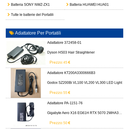
Batteria SONY NWZ-ZX1
Batteria HUAWEI HUA01
Tutte le batterie del Portatili
Adattatore Per Portatili
Adattatore 372458-01
Dyson HS03 Hair Straightener
Prezzo:
45
Adattatore KT200A3300666B3
Godox SZ200Bi VL100 VL200 VL300 LED Light
Prezzo:
55
Adattatore PA-1151-76
Gigabyte Aero X16 EG61H RTX 5070 2WHA3USC64AH LITEON PA-1151-76 150W adapter
Prezzo:
50