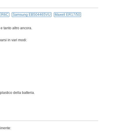
ER6C
Samsung EB504465VU
Maxell ER17/50
 e tanto altro ancora.
arsi in vari modi:
lastico della batteria.
minente: