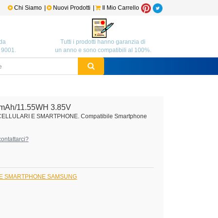
Chi Siamo
|
Nuovi Prodotti
|
Il Mio Carrello
da
Tutti i prodotti hanno garanzia di
O 9001.
un anno e sono compatibili al 100%.
mAh/11.55WH 3.85V
 CELLULARI E SMARTPHONE. Compatibile Smartphone
ontattarci?
I E SMARTPHONE SAMSUNG