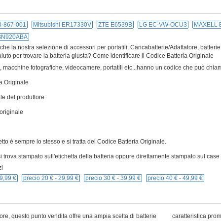
-867-001
Mitsubishi ER17330V
ZTE E6539B
LG EC-VW-OCU3
MAXELL 
BN920ABA
e la nostra selezione di accessori per portatili: Caricabatterie/Adattatore, batterie
iuto per trovare la batteria giusta? Come identificare il Codice Batteria Originale
ivi, macchine fotografiche, videocamere, portatili etc...hanno un codice che può chiam
a Originale
le del produttore
originale
cetto è sempre lo stesso e si tratta del Codice Batteria Originale.
 trova stampato sull'etichetta della batteria oppure direttamente stampato sul case p
i
9,99 €
precio 20 € -
29,99 €
precio 30 € -
39,99 €
precio 40 € -
49,99 €
ore, questo punto vendita offre una ampia scelta di batterie
caratteristica pro