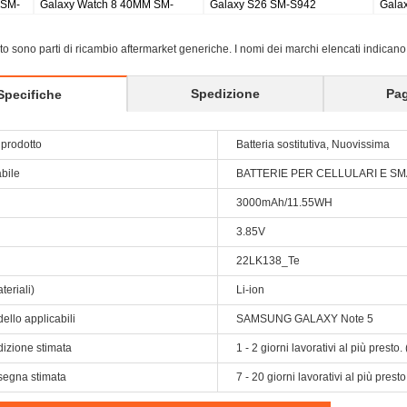
 2 pro earbuds
Galaxy Tab S8 Ultra SM-X900
Galaxy Tab S9 Plus
X810/5G X816
sito sono parti di ricambio aftermarket generiche. I nomi dei marchi elencati indicano
Spedizione
Pa
Specifiche
prodotto
Batteria sostitutiva, Nuovissima
abile
BATTERIE PER CELLULARI E 
3000mAh/11.55WH
3.85V
22LK138_Te
teriali)
Li-ion
ello applicabili
SAMSUNG GALAXY Note 5
dizione stimata
1 - 2 giorni lavorativi al più prest
segna stimata
7 - 20 giorni lavorativi al più pres