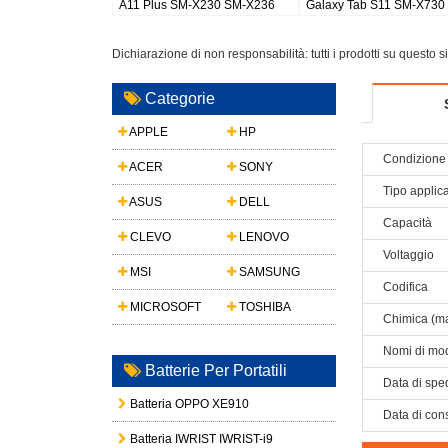
8
Galaxy Watch 8 44mm
Galaxy S26 Plus/S947
buds
Dichiarazione di non responsabilità: tutti i prodotti su questo 
Categorie
APPLE
HP
Condizione 
ACER
SONY
Tipo applic
ASUS
DELL
Capacità
CLEVO
LENOVO
Voltaggio
MSI
SAMSUNG
Codifica
MICROSOFT
TOSHIBA
Chimica (ma
Nomi di mod
Batterie Per Portatili
Data di spe
Batteria OPPO XE910
Data di con
Batteria IWRIST IWRIST-i9