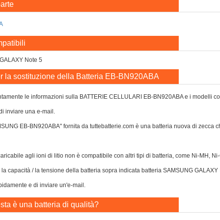
arte
A
patibili
GALAXY Note 5
r la sostituzione della Batteria EB-BN920ABA
ntamente le informazioni sulla BATTERIE CELLULARI EB-BN920ABA e i modelli compatib
di inviare una e-mail.
AMSUNG EB-BN920ABA" fornita da tuttebatterie.com è una batteria nuova di zecc
caricabile agli ioni di litio non è compatibile con altri tipi di batteria, come Ni-MH, 
 o la capacità / la tensione della batteria sopra indicata batteria SAMSUNG GALAXY 
apidamente e di inviare un'e-mail.
ta è una batteria di qualità?