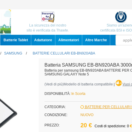
La sicurezza del nostro
Siamo un'azien
sito è verificata da Thawte.
certificata BSI e IS
Batterie Tablet
Adattatore
Alimentatori
Altre Marche
/
SAMSUNG
/
BATTERIE CELLULARI EB-BN920ABA
Batteria SAMSUNG EB-BN920ABA 3000
Batteria per samsung EB-BN920ABA BATTERIE PER
SAMSUNG GALAXY Note 5
(
Vedi di più
)Modello di batteria compatibile
|
Vuoi c
DISPONIBILITÀ:
In Scorta
CATEGORIA:
BATTERIE PER CELLULAR
CONDIZIONE:
NUOVO
20 €
PREZZO:
Costi di spedizione: 0