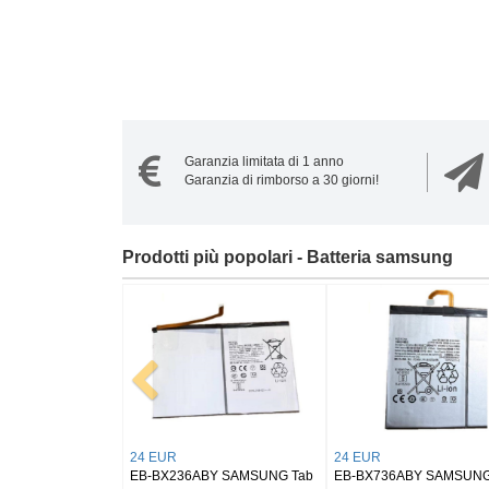
Garanzia limitata di 1 anno
Garanzia di rimborso a 30 giorni!
Prodotti più popolari - Batteria samsung
20 EUR
21 EUR
20 E
G
EB-BL330ABY Samsung
EB-BS946ABY Samsung
NS12