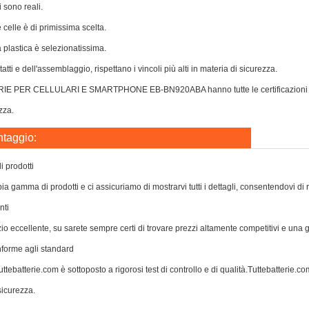
i sono reali.
e celle è di primissima scelta.
a plastica è selezionatissima.
atti e dell'assemblaggio, rispettano i vincoli più alti in materia di sicurezza.
IE PER CELLULARI E SMARTPHONE EB-BN920ABA hanno tutte le certificazioni per p
zza.
ntaggio:
 prodotti
a gamma di prodotti e ci assicuriamo di mostrarvi tutti i dettagli, consentendovi di 
nti
zio eccellente, su sarete sempre certi di trovare prezzi altamente competitivi e una
nforme agli standard
ttebatterie.com è sottoposto a rigorosi test di controllo e di qualità.Tuttebatterie.com 
icurezza.