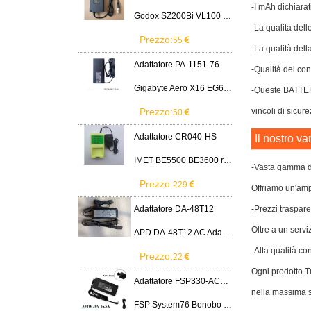
-I mAh dichiarat
Godox SZ200Bi VL100 VL200 VL300 LED Light
-La qualità dell
Prezzo:
55
-La qualità dell
Adattatore PA-1151-76
-Qualità dei cont
Gigabyte Aero X16 EG61H RTX 5070 2WHA3USC64AH LITEON PA-1151-76 150W adapter
-Queste BATTER
Prezzo:
vincoli di sicure
50
Adattatore CR040-HS
Il nostro va
IMET BE5500 BE3600 remote control battery
-Vasta gamma di
Prezzo:
229
Offriamo un'ampi
Adattatore DA-48T12
-Prezzi traspare
Oltre a un servi
APD DA-48T12 AC Adapter 12V 4A Power Supply Cord
-Alta qualità co
Prezzo:
22
Ogni prodotto Tu
Adattatore FSP330-ACAU3
nella massima s
FSP System76 Bonobo WS (bonw16)/Ultra 9/RTX5090