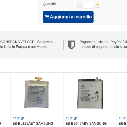
Quantità:
Aggiungi al carrello
CONSEGNA VELOCE - Spedizioni
Pagamento sicuro - PayPal è il
in Italia in Europa e nel Mondo
metodo di pagamento più sicu
UR
32 EUR
25 EUR
50 Samsung Buds 2/
EB-BX906ABY SAMSUNG
EB-BX818ABY S