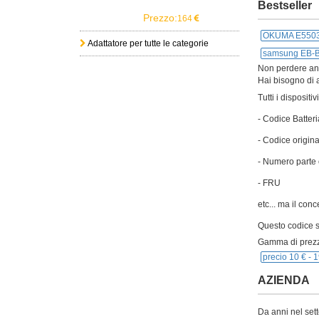
Bestseller
Prezzo:
164
OKUMA E5503
Adattatore per tutte le categorie
samsung EB-
Non perdere anch
Hai bisogno di a
Tutti i disposit
- Codice Batteri
- Codice origina
- Numero parte 
- FRU
etc... ma il con
Questo codice si
Gamma di prezz
precio 10 € -
1
AZIENDA
Da anni nel sett