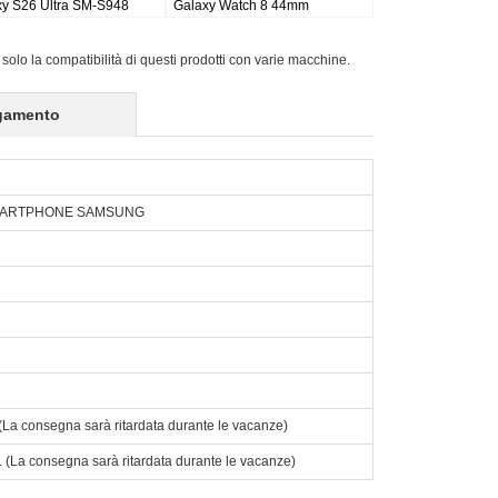
 Wi-fi
Galaxy Tab S9FE X510 X516
Active Pro SM-T540/T545/T547
X518
 solo la compatibilità di questi prodotti con varie macchine.
gamento
SMARTPHONE SAMSUNG
o. (La consegna sarà ritardata durante le vacanze)
to. (La consegna sarà ritardata durante le vacanze)