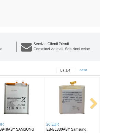
Servizio Clienti Privati
ro
Contattaci via mail. Soluzioni veloci.
casa
La
1
/
4
25 EUR
25 EUR
AMSUNG
EB-BX516ABY SAMSUNG
BT545ABY SAMSUNG Tab