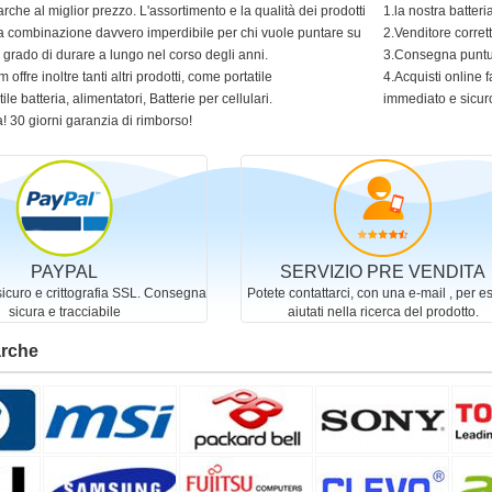
arche al miglior prezzo. L'assortimento e la qualità dei prodotti
1.la nostra batter
 una combinazione davvero imperdibile per chi vuole puntare su
2.Venditore corret
in grado di durare a lungo nel corso degli anni.
3.Consegna puntua
 offre inoltre tanti altri prodotti, come portatile
4.Acquisti online f
ile batteria, alimentatori, Batterie per cellulari.
immediato e sicur
! 30 giorni garanzia di rimborso!
PAYPAL
SERVIZIO PRE VENDITA
curo e crittografia SSL. Consegna
Potete contattarci, con una e-mail , per e
sicura e tracciabile
aiutati nella ricerca del prodotto.
arche