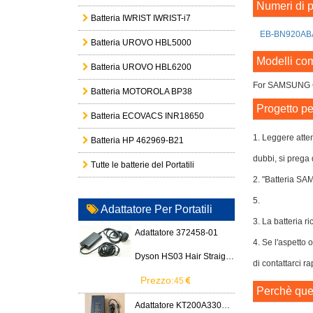
Numeri di p
Batteria IWRIST IWRIST-i7
EB-BN920AB
Batteria UROVO HBL5000
Modelli com
Batteria UROVO HBL6200
For SAMSUNG 
Batteria MOTOROLA BP38
Progetto pe
Batteria ECOVACS INR18650
1. Leggere atte
Batteria HP 462969-B21
dubbi, si prega 
Tutte le batterie del Portatili
2. "Batteria S
5.
Adattatore Per Portatili
3. La batteria ri
Adattatore 372458-01
4. Se l'aspetto
Dyson HS03 Hair Straightener
di contattarci r
Prezzo:
45
Perchè ques
Adattatore KT200A3300666B3