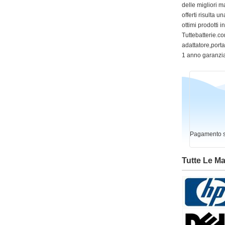
delle migliori m
offerti risulta
ottimi prodotti 
Tuttebatterie.com
adattatore,portat
1 anno garanzia
Pagamento si
Tutte Le M