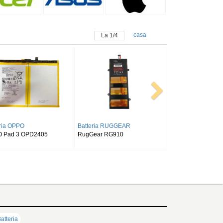
casa
La
1
/
4
G
Batteria SAMSUNG
Batteria ALLDOCUBE
Tab S9FE
SAMSUNG Tab Active Pro SM-
Alldocube T50
T540/T545/T547
atteria