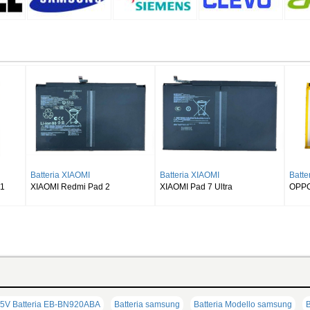
eria SAMSUNG
Batteria SAMSUNG
Batteria SAMSUN
UNG Galaxy Tab S8 Ultra
SAMSUNG Galaxy Tab S9 Plus
SAMSUNG Galaxy 
X900
Wi-fi X810/5G X816
X510 X516 X518
5V Batteria EB-BN920ABA
Batteria samsung
Batteria Modello samsung
B