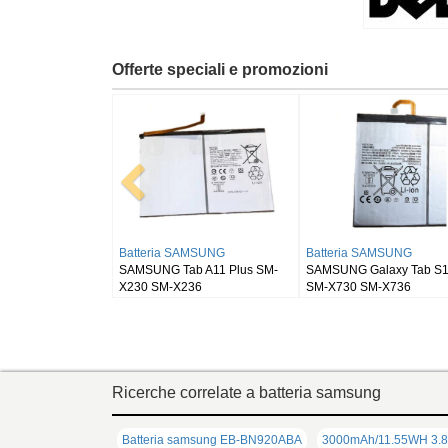
Offerte speciali e promozioni
Batteria RUGGEAR
Batteria BLACKVIEW
Batt
RugGear RG910
Blackview DK111
SAMS
SM-
Ricerche correlate a batteria samsung
Batteria samsung EB-BN920ABA
3000mAh/11.55WH 3.8