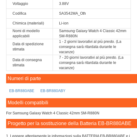
Voltaggio
3.88V
Codifica
SA3542MA_Oth
Chimica (materiali)
Li-ion
Nomi di modello
Samsung Galaxy Watch 4 Classic 42mm
applicabili
SM-R880N
1 - 2 giorni lavorativi al più presto. (La
Data di spedizione
consegna sarà ritardata durante le
stimata
vacanze)
7 - 20 giorni lavorativi al più presto. (La
Data di consegna
consegna sarà ritardata durante le
stimata
vacanze)
Numeri di parte
EB-BR880ABE
EB-BR880ABY
Modelli compatibili
For Samsung Galaxy Watch 4 Classic 42mm SM-R880N
Progetto per la sostituzione della Batteria EB-BR880ABE
1. Leggere attentamente le informazioni sulla BATTERIA EB-BR880ABE e i