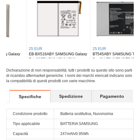
25 EUR
25 EUR
EB-BX516ABY SAMSUNG Galaxy
BT545ABY SAMSUNG Tab Active
Tab S9FE X510 X516 X518
Pro SM-T540/T545/T547
Dichiarazione di non responsabilità: tutti i prodotti su questo sito sono parti
di ricambio aftermarket generiche. I nomi dei marchi elencati indicano solo
la compatibilità di questi prodotti con varie macchine.
Spedizione
Pagamento
Specifiche
Condizione prodotto
Batteria sostitutiva, Nuovissima
Tipo applicabile
BATTERIA SAMSUNG
Capacità
247mAh/0.95Wh