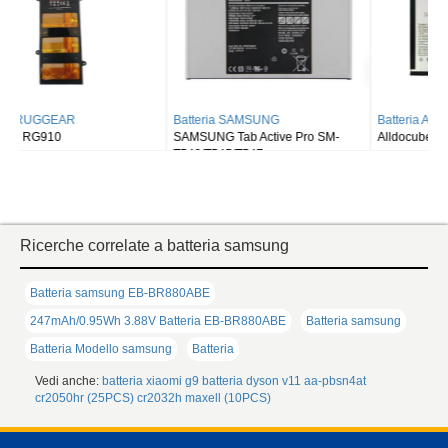
Batteria SAMSUNG
Batteria ALLDOCUBE
SAMSUNG Tab Active Pro SM-
Alldocube T50
T540/T545/T547
Ricerche correlate a batteria samsung
Batteria samsung EB-BR880ABE
247mAh/0.95Wh 3.88V Batteria EB-BR880ABE
Batteria samsung
Batteria Modello samsung
Batteria
Vedi anche:
batteria xiaomi g9
batteria dyson v11
aa-pbsn4at
cr2050hr (25PCS)
cr2032h maxell (10PCS)