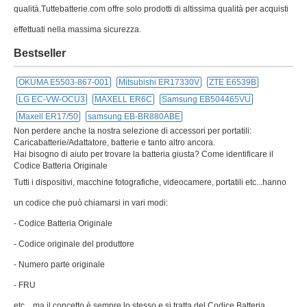
qualità.Tuttebatterie.com offre solo prodotti di altissima qualità per acquisti
effettuati nella massima sicurezza.
Bestseller
OKUMA E5503-867-001
Mitsubishi ER17330V
ZTE E6539B
LG EC-VW-OCU3
MAXELL ER6C
Samsung EB504465VU
Maxell ER17/50
samsung EB-BR880ABE
Non perdere anche la nostra selezione di accessori per portatili:
Caricabatterie/Adattatore, batterie e tanto altro ancora.
Hai bisogno di aiuto per trovare la batteria giusta? Come identificare il
Codice Batteria Originale
Tutti i dispositivi, macchine fotografiche, videocamere, portatili etc...hanno
un codice che può chiamarsi in vari modi:
- Codice Batteria Originale
- Codice originale del produttore
- Numero parte originale
- FRU
etc... ma il concetto è sempre lo stesso e si tratta del Codice Batteria