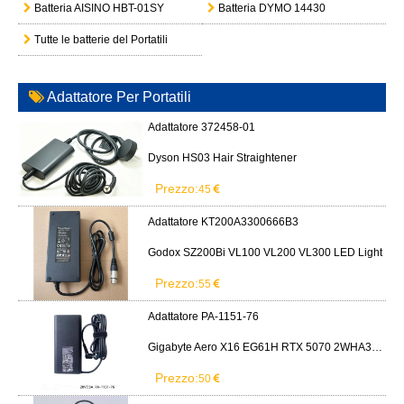
Batteria AISINO HBT-01SY
Batteria DYMO 14430
Tutte le batterie del Portatili
Adattatore Per Portatili
Adattatore 372458-01
Dyson HS03 Hair Straightener
Prezzo:
45
Adattatore KT200A3300666B3
Godox SZ200Bi VL100 VL200 VL300 LED Light
Prezzo:
55
Adattatore PA-1151-76
Gigabyte Aero X16 EG61H RTX 5070 2WHA3USC64AH LITEON PA-1151-76 150W adapter
Prezzo:
50