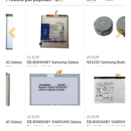
La
2
/
4
21 EUR
20 EUR
EB-BS946ABY Samsung Galaxy
NS1250 Samsung Buds 2/ buds 2
S26 Plus/S947
pro earbuds
32 EUR
25 EUR
EB-BX906ABY SAMSUNG Galaxy
EB-BX818ABY SAMSUNG Galaxy
Tab S8 Ultra SM-X900
Tab S9 Plus Wi-fi X810/5G X816