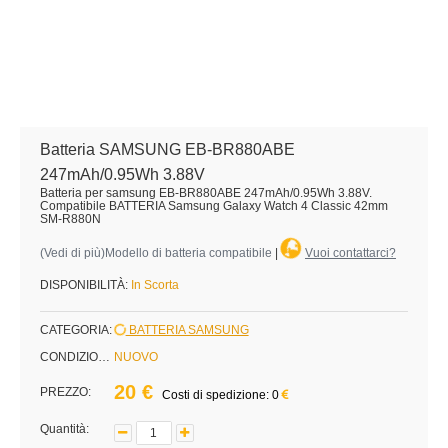
Batteria SAMSUNG EB-BR880ABE
247mAh/0.95Wh 3.88V
Batteria per samsung EB-BR880ABE 247mAh/0.95Wh 3.88V.
Compatibile BATTERIA Samsung Galaxy Watch 4 Classic 42mm
SM-R880N
(
Vedi di più
)Modello di batteria compatibile
|
Vuoi contattarci?
DISPONIBILITÀ:
In Scorta
CATEGORIA:
BATTERIA SAMSUNG
CONDIZIONE:
NUOVO
20 €
PREZZO:
Costi di spedizione: 0
Quantità: