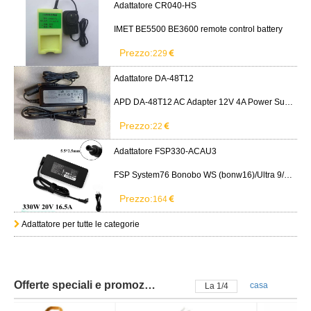
Adattatore CR040-HS
IMET BE5500 BE3600 remote control battery
Prezzo:
229
Adattatore DA-48T12
APD DA-48T12 AC Adapter 12V 4A Power Supply Cord
Prezzo:
22
Adattatore FSP330-ACAU3
FSP System76 Bonobo WS (bonw16)/Ultra 9/RTX5090
Prezzo:
164
Adattatore per tutte le categorie
Offerte speciali e promozioni
casa
La
2
/
4