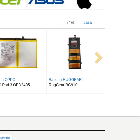
casa
La
1
/
4
Batteria SAMSUNG
Batteria ALLDOCUBE
S9FE
SAMSUNG Tab Active Pro SM-
Alldocube T50
T540/T545/T547
atteria