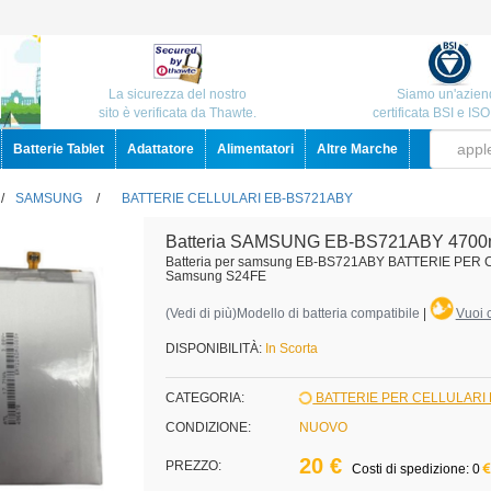
La sicurezza del nostro
Siamo un'azien
sito è verificata da Thawte.
certificata BSI e IS
Batterie Tablet
Adattatore
Alimentatori
Altre Marche
/
SAMSUNG
/
BATTERIE CELLULARI EB-BS721ABY
Batteria SAMSUNG EB-BS721ABY 4700
Batteria per samsung EB-BS721ABY BATTERIE PER
Samsung S24FE
(
Vedi di più
)Modello di batteria compatibile
|
Vuoi c
DISPONIBILITÀ:
In Scorta
CATEGORIA:
BATTERIE PER CELLULAR
CONDIZIONE:
NUOVO
20 €
PREZZO:
Costi di spedizione: 0