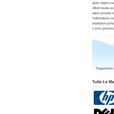
delle migliori m
offerti risulta
ottimi prodotti 
Tuttebatterie.com
adattatore,portat
1 anno garanzia
Pagamento si
Tutte Le M