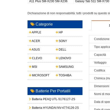
Galaxy Watch 8 44mm
Galaxy S26 Plus/S947
buds 2 pr
Dichiarazione di non responsabilità: tutti i prodotti su questo 
Categorie
APPLE
HP
Condizione 
ACER
SONY
Tipo applic
ASUS
DELL
Capacità
CLEVO
LENOVO
Voltaggio
MSI
SAMSUNG
Codifica
MICROSOFT
TOSHIBA
Chimica (ma
Dimensioni
Batterie Per Portatili
Nomi di mod
Batteria PEAQ UTL-5176127-2S
Data di spe
Batteria HYUNDAI NV-4774126-2S
Data di con