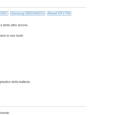
ER6C
Samsung EB504465VU
Maxell ER17/50
 e tanto altro ancora.
arsi in vari modi:
lastico della batteria.
minente: