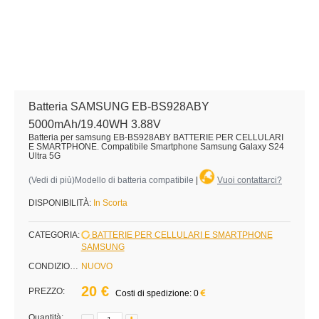
Batteria SAMSUNG EB-BS928ABY
5000mAh/19.40WH 3.88V
Batteria per samsung EB-BS928ABY BATTERIE PER CELLULARI
E SMARTPHONE. Compatibile Smartphone Samsung Galaxy S24
Ultra 5G
(
Vedi di più
)Modello di batteria compatibile
|
Vuoi contattarci?
DISPONIBILITÀ:
In Scorta
CATEGORIA:
BATTERIE PER CELLULARI E SMARTPHONE
SAMSUNG
CONDIZIONE:
NUOVO
20 €
PREZZO:
Costi di spedizione: 0
Quantità: