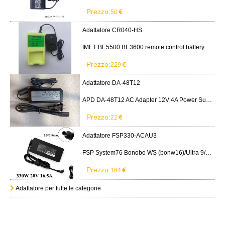
Prezzo:
50
Adattatore CR040-HS
IMET BE5500 BE3600 remote control battery
Prezzo:
229
Adattatore DA-48T12
APD DA-48T12 AC Adapter 12V 4A Power Supply Cord
Prezzo:
22
Adattatore FSP330-ACAU3
FSP System76 Bonobo WS (bonw16)/Ultra 9/RTX5090
Prezzo:
164
Adattatore per tutte le categorie