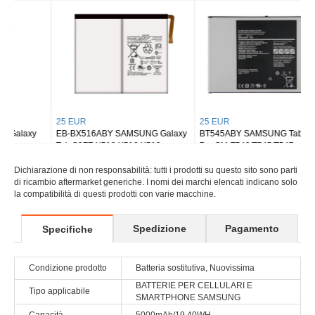
Tab S8 Ultra SM-X900
Tab S9 Plus Wi-fi X810/5G X816
25 EUR
25 EUR
EB-BX516ABY SAMSUNG Galaxy
BT545ABY SAMSUNG Tab Active
Tab S9FE X510 X516 X518
Pro SM-T540/T545/T547
Dichiarazione di non responsabilità: tutti i prodotti su questo sito sono parti
di ricambio aftermarket generiche. I nomi dei marchi elencati indicano solo
la compatibilità di questi prodotti con varie macchine.
Spedizione
Pagamento
Specifiche
Condizione prodotto
Batteria sostitutiva, Nuovissima
BATTERIE PER CELLULARI E
Tipo applicabile
SMARTPHONE SAMSUNG