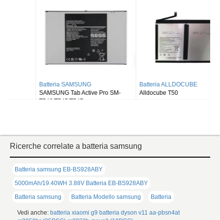
Wi-fi X810/5G X816
X516 X518
Batteria SAMSUNG
Batteria ALLDOCUBE
SAMSUNG Tab Active Pro SM-
Alldocube T50
T540/T545/T547
Ricerche correlate a batteria samsung
Batteria samsung EB-BS928ABY
5000mAh/19.40WH 3.88V Batteria EB-BS928ABY
Batteria samsung
Batteria Modello samsung
Batteria
Vedi anche:
batteria xiaomi g9
batteria dyson v11
aa-pbsn4at