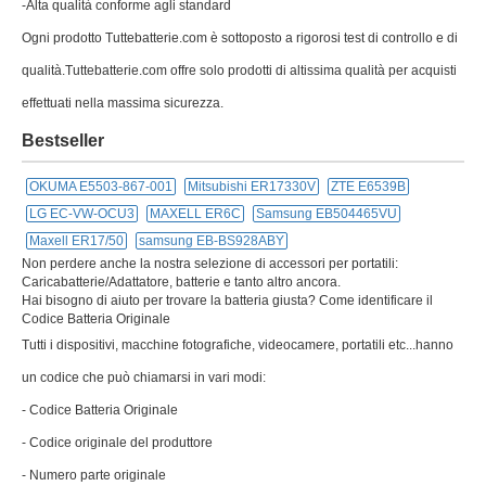
-Alta qualità conforme agli standard
Ogni prodotto Tuttebatterie.com è sottoposto a rigorosi test di controllo e di
qualità.Tuttebatterie.com offre solo prodotti di altissima qualità per acquisti
effettuati nella massima sicurezza.
Bestseller
OKUMA E5503-867-001
Mitsubishi ER17330V
ZTE E6539B
LG EC-VW-OCU3
MAXELL ER6C
Samsung EB504465VU
Maxell ER17/50
samsung EB-BS928ABY
Non perdere anche la nostra selezione di accessori per portatili:
Caricabatterie/Adattatore, batterie e tanto altro ancora.
Hai bisogno di aiuto per trovare la batteria giusta? Come identificare il
Codice Batteria Originale
Tutti i dispositivi, macchine fotografiche, videocamere, portatili etc...hanno
un codice che può chiamarsi in vari modi:
- Codice Batteria Originale
- Codice originale del produttore
- Numero parte originale