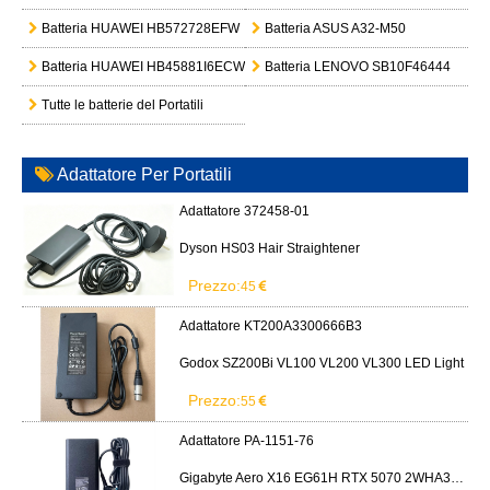
Batteria HUAWEI HB572728EFW
Batteria ASUS A32-M50
Batteria HUAWEI HB45881I6ECW-31A
Batteria LENOVO SB10F46444
Tutte le batterie del Portatili
Adattatore Per Portatili
Adattatore 372458-01
Dyson HS03 Hair Straightener
Prezzo:
45
Adattatore KT200A3300666B3
Godox SZ200Bi VL100 VL200 VL300 LED Light
Prezzo:
55
Adattatore PA-1151-76
Gigabyte Aero X16 EG61H RTX 5070 2WHA3USC64AH LITEON PA-1151-76 150W adapter