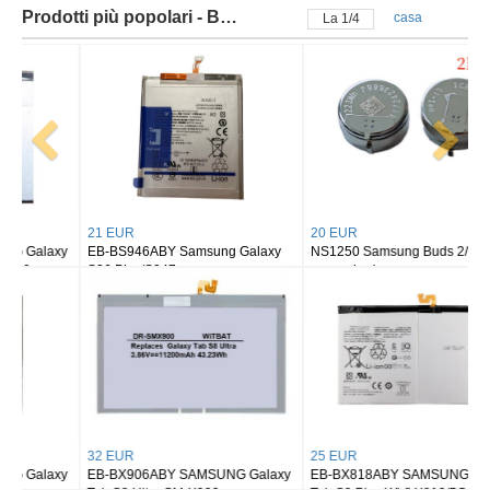
Prodotti più popolari - Batteria samsung
casa
La
2
/
4
21 EUR
20 EUR
EB-BS946ABY Samsung Galaxy
NS1250 Samsung Buds 2/ buds 2
S26 Plus/S947
pro earbuds
32 EUR
25 EUR
EB-BX906ABY SAMSUNG Galaxy
EB-BX818ABY SAMSUNG Galaxy