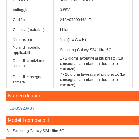
Capacità
5000mAh/19.40WH
Voltaggio
3.88V
Codifica
24BA07090468_Te
Chimica (materiali)
Li-ion
Dimensioni
*mm(L x W x H)
Nomi di modello
Samsung Galaxy S24 Ultra 5G
applicabili
1 - 2 giorni lavorativi al più presto. (La
Data di spedizione
consegna sarà ritardata durante le
stimata
vacanze)
7 - 20 giorni lavorativi al più presto. (La
Data di consegna
consegna sarà ritardata durante le
stimata
vacanze)
Numeri di parte
EB-BS928ABY
Modelli compatibili
For Samsung Galaxy S24 Ultra 5G