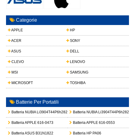
Categorie
APPLE
HP
ACER
SONY
ASUS
DELL
CLEVO
LENOVO
MSI
SAMSUNG
MICROSOFT
TOSHIBA
Batterie Per Portatili
Batteria NUBIA Li3904T44P6h282455
Batteria NUBIA Li3904T44P6h28245
Batteria APPLE 616-0473
Batteria APPLE 616-0553
Batteria ASUS B31N1822
Batteria HP PA06