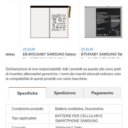
Tab S8 Ultra SM-X900
Tab S9 Plus Wi-fi X810/5G X816
25 EUR
25 EUR
EB-BX516ABY SAMSUNG Galaxy
BT545ABY SAMSUNG Tab Active
Tab S9FE X510 X516 X518
Pro SM-T540/T545/T547
Dichiarazione di non responsabilità: tutti i prodotti su questo sito sono parti
di ricambio aftermarket generiche. I nomi dei marchi elencati indicano solo
la compatibilità di questi prodotti con varie macchine.
Spedizione
Pagamento
Specifiche
Condizione prodotto
Batteria sostitutiva, Nuovissima
BATTERIE PER CELLULARI E
Tipo applicabile
SMARTPHONE SAMSUNG