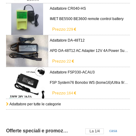
Adattatore CR040-HS
IMET BE5500 BE3600 remote control battery
Prezzo:
229
Adattatore DA-48T12
APD DA-48T12 AC Adapter 12V 4A Power Supply Cord
Prezzo:
22
Adattatore FSP330-ACAU3
FSP System76 Bonobo WS (bonw16)/Ultra 9/RTX5090
Prezzo:
164
Adattatore per tutte le categorie
Offerte speciali e promozioni
casa
La
2
/
4