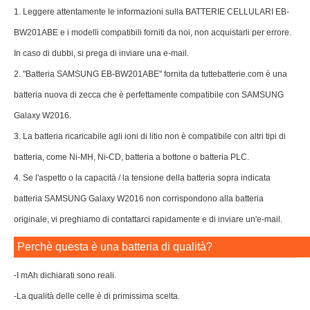
1. Leggere attentamente le informazioni sulla BATTERIE CELLULARI EB-
BW201ABE e i modelli compatibili forniti da noi, non acquistarli per errore.
In caso di dubbi, si prega di inviare una e-mail.
2. "Batteria SAMSUNG EB-BW201ABE" fornita da tuttebatterie.com è una
batteria nuova di zecca che è perfettamente compatibile con SAMSUNG
Galaxy W2016.
3. La batteria ricaricabile agli ioni di litio non è compatibile con altri tipi di
batteria, come Ni-MH, Ni-CD, batteria a bottone o batteria PLC.
4. Se l'aspetto o la capacità / la tensione della batteria sopra indicata
batteria SAMSUNG Galaxy W2016 non corrispondono alla batteria
originale, vi preghiamo di contattarci rapidamente e di inviare un'e-mail.
Perchè questa è una batteria di qualità?
-I mAh dichiarati sono reali.
-La qualità delle celle è di primissima scelta.