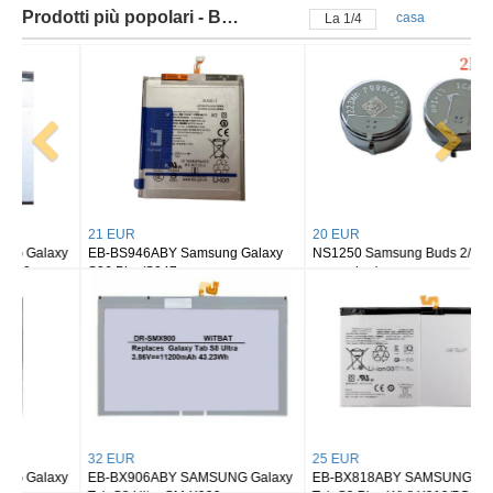
Prodotti più popolari - Batteria samsung
casa
La
2
/
4
21 EUR
20 EUR
EB-BS946ABY Samsung Galaxy
NS1250 Samsung Buds 2/ buds 2
S26 Plus/S947
pro earbuds
32 EUR
25 EUR
EB-BX906ABY SAMSUNG Galaxy
EB-BX818ABY SAMSUNG Galaxy