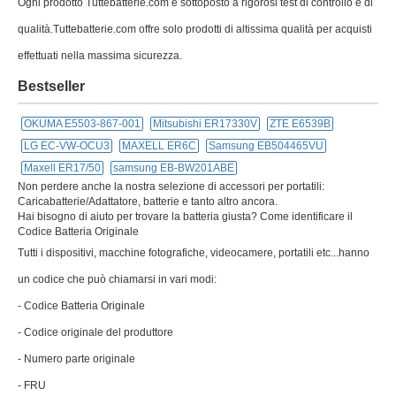
Ogni prodotto Tuttebatterie.com è sottoposto a rigorosi test di controllo e di
qualità.Tuttebatterie.com offre solo prodotti di altissima qualità per acquisti
effettuati nella massima sicurezza.
Bestseller
OKUMA E5503-867-001
Mitsubishi ER17330V
ZTE E6539B
LG EC-VW-OCU3
MAXELL ER6C
Samsung EB504465VU
Maxell ER17/50
samsung EB-BW201ABE
Non perdere anche la nostra selezione di accessori per portatili:
Caricabatterie/Adattatore, batterie e tanto altro ancora.
Hai bisogno di aiuto per trovare la batteria giusta? Come identificare il
Codice Batteria Originale
Tutti i dispositivi, macchine fotografiche, videocamere, portatili etc...hanno
un codice che può chiamarsi in vari modi:
- Codice Batteria Originale
- Codice originale del produttore
- Numero parte originale
- FRU