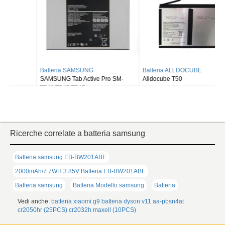
Batteria SAMSUNG
Batteria ALLDOCUBE
SAMSUNG Tab Active Pro SM-
Alldocube T50
T540/T545/T547
Ricerche correlate a batteria samsung
Batteria samsung EB-BW201ABE
2000mAh/7.7WH 3.85V Batteria EB-BW201ABE
Batteria samsung
Batteria Modello samsung
Batteria
Vedi anche:
batteria xiaomi g9
batteria dyson v11
aa-pbsn4at
cr2050hr (25PCS)
cr2032h maxell (10PCS)