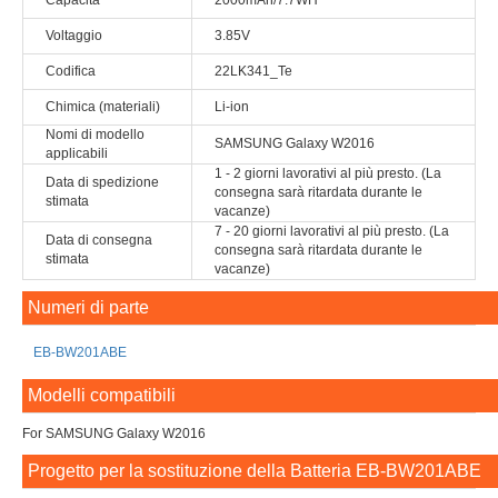
Capacità
2000mAh/7.7WH
Voltaggio
3.85V
Codifica
22LK341_Te
Chimica (materiali)
Li-ion
Nomi di modello
SAMSUNG Galaxy W2016
applicabili
1 - 2 giorni lavorativi al più presto. (La
Data di spedizione
consegna sarà ritardata durante le
stimata
vacanze)
7 - 20 giorni lavorativi al più presto. (La
Data di consegna
consegna sarà ritardata durante le
stimata
vacanze)
Numeri di parte
EB-BW201ABE
Modelli compatibili
For SAMSUNG Galaxy W2016
Progetto per la sostituzione della Batteria EB-BW201ABE