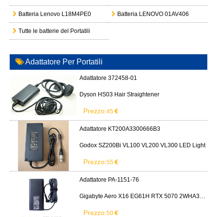
Batteria Lenovo L18M4PE0
Batteria LENOVO 01AV406
Tutte le batterie del Portatili
Adattatore Per Portatili
Adattatore 372458-01
Dyson HS03 Hair Straightener
Prezzo:
45
Adattatore KT200A3300666B3
Godox SZ200Bi VL100 VL200 VL300 LED Light
Prezzo:
55
Adattatore PA-1151-76
Gigabyte Aero X16 EG61H RTX 5070 2WHA3USC64AH LITEON PA-1151-76 150W adapter
Prezzo:
50