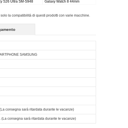
 Wi-fi
Galaxy Tab S9FE X510 X516
Active Pro SM-T540/T545/T547
X518
 solo la compatibilità di questi prodotti con varie macchine.
gamento
SMARTPHONE SAMSUNG
o. (La consegna sarà ritardata durante le vacanze)
to. (La consegna sarà ritardata durante le vacanze)