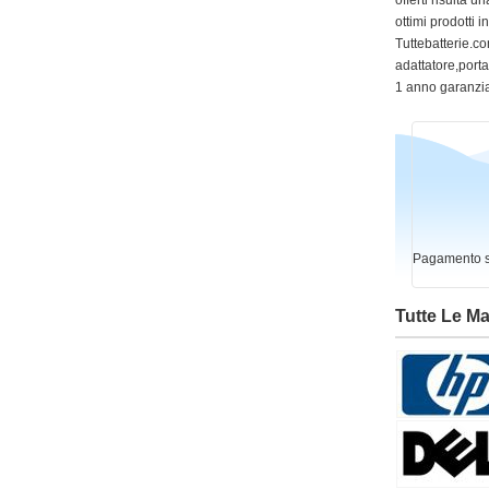
offerti risulta
ottimi prodotti 
Tuttebatterie.com
adattatore,portat
1 anno garanzia
Pagamento si
Tutte Le M