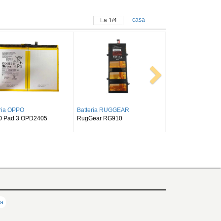
casa
La
1
/
4
G
Batteria SAMSUNG
Batteria ALLDOCUBE
Tab S9FE
SAMSUNG Tab Active Pro SM-
Alldocube T50
T540/T545/T547
ia