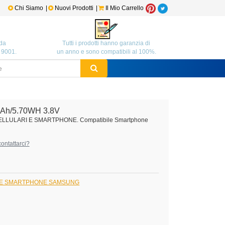
Chi Siamo
|
Nuovi Prodotti
|
Il Mio Carrello
da
Tutti i prodotti hanno garanzia di
O 9001.
un anno e sono compatibili al 100%.
Ah/5.70WH 3.8V
CELLULARI E SMARTPHONE. Compatibile Smartphone
ontattarci?
I E SMARTPHONE SAMSUNG