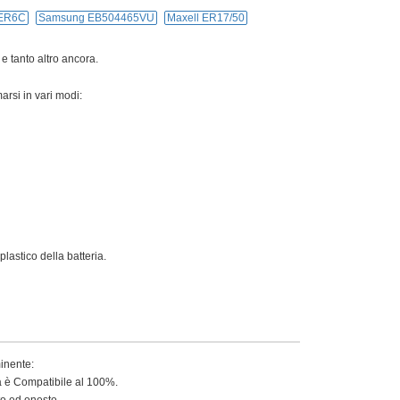
ER6C
Samsung EB504465VU
Maxell ER17/50
 e tanto altro ancora.
arsi in vari modi:
lastico della batteria.
minente:
ia è Compatibile al 100%.