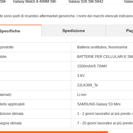
 2 pro earbuds
Galaxy Tab S8 Ultra SM-X900
Galaxy Tab S9 Plus
X810/5G X816
sito sono parti di ricambio aftermarket generiche. I nomi dei marchi elencati indicano
Spedizione
Pa
Specifiche
prodotto
Batteria sostitutiva, Nuovissima
abile
BATTERIE PER CELLULARI E 
1500mAh/5.70WH
3.8V
22LK399_Te
teriali)
Li-ion
ello applicabili
SAMSUNG Galaxy S3 Mini
dizione stimata
1 - 2 giorni lavorativi al più prest
segna stimata
7 - 20 giorni lavorativi al più pres