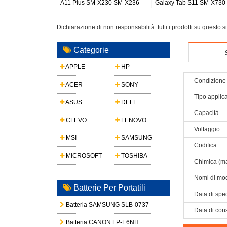
8
Galaxy Watch 8 44mm
Galaxy S26 Plus/S947
buds
Dichiarazione di non responsabilità: tutti i prodotti su questo 
Categorie
APPLE
HP
Condizione 
ACER
SONY
Tipo applic
ASUS
DELL
Capacità
CLEVO
LENOVO
Voltaggio
MSI
SAMSUNG
Codifica
MICROSOFT
TOSHIBA
Chimica (ma
Nomi di mod
Batterie Per Portatili
Data di spe
Batteria SAMSUNG SLB-0737
Data di con
Batteria CANON LP-E6NH