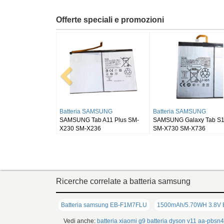
Offerte speciali e promozioni
Batteria RUGGEAR
Batteria BLACKVIEW
Batt
RugGear RG910
Blackview DK111
SAMS
SM-
Ricerche correlate a batteria samsung
Batteria samsung EB-F1M7FLU
1500mAh/5.70WH 3.8V 
Vedi anche:
batteria xiaomi g9
batteria dyson v11
aa-pbsn4