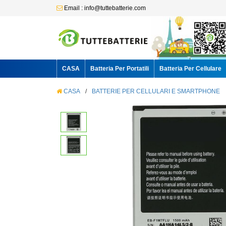
Email : info@tuttebatterie.com
CASA
Batteria Per Portatili
Batteria Per Cellulare
CASA
/
BATTERIE PER CELLULARI E SMARTPHONE