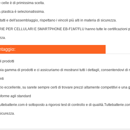
e celle è di primissima scelta.
a plastica è selezionatissima.
atti e dell'assemblaggio, rispettano i vincoli più alti in materia di sicurezza.
IE PER CELLULARI E SMARTPHONE EB-F1M7FLU hanno tutte le certificazioni per po
zza.
ntaggio:
 prodotti
a gamma di prodotti e ci assicuriamo di mostrarvi tutti i dettagli, consentendovi di 
nti
zio eccellente, su sarete sempre certi di trovare prezzi altamente competitivi e una
nforme agli standard
ttebatterie.com è sottoposto a rigorosi test di controllo e di qualità.Tuttebatterie.com 
icurezza.