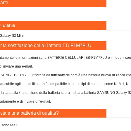
arte
patibili
alaxy S3 Mini
r la sostituzione della Batteria EB-F1M7FLU
ntamente le informazioni sulla BATTERIE CELLULARI EB-F1M7FLU e i modelli compatibi
di inviare una e-mail.
AMSUNG EB-F1M7FLU" fornita da tuttebatterie.com è una batteria nuova di zecca c
caricabile agli ioni di litio non è compatibile con altri tipi di batteria, come Ni-MH, 
o la capacità / la tensione della batteria sopra indicata batteria SAMSUNG Galaxy S
apidamente e di inviare un'e-mail.
ta è una batteria di qualità?
i sono reali.