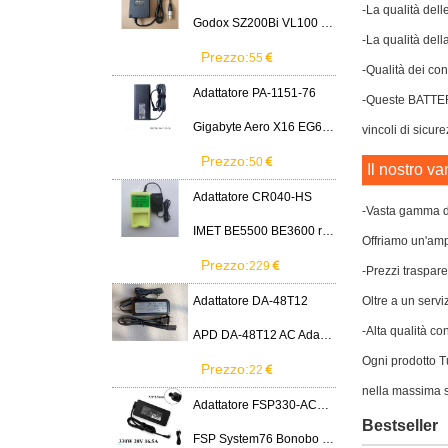
-La qualità dell
Godox SZ200Bi VL100 VL200 VL300 LED Light
-La qualità dell
Prezzo:
55
-Qualità dei cont
Adattatore PA-1151-76
-Queste BATTER
Gigabyte Aero X16 EG61H RTX 5070 2WHA3USC64AH LITEON PA-1151-76 150W adapter
vincoli di sicure
Prezzo:
50
Il nostro va
Adattatore CR040-HS
-Vasta gamma di
IMET BE5500 BE3600 remote control battery
Offriamo un'ampi
Prezzo:
229
-Prezzi traspare
Adattatore DA-48T12
Oltre a un servi
-Alta qualità co
APD DA-48T12 AC Adapter 12V 4A Power Supply Cord
Ogni prodotto Tu
Prezzo:
22
nella massima s
Adattatore FSP330-ACAU3
Bestseller
FSP System76 Bonobo WS (bonw16)/Ultra 9/RTX5090