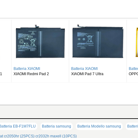
eria SAMSUNG
Batteria SAMSUNG
Batteria SAMSUN
UNG Galaxy Tab S8 Ultra
SAMSUNG Galaxy Tab S9 Plus
SAMSUNG Galaxy 
X900
Wi-fi X810/5G X816
X510 X516 X518
Batteria EB-F1M7FLU
Batteria samsung
Batteria Modello samsung
Batter
at
cr2050hr (25PCS)
cr2032h maxell (10PCS)