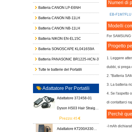
Numeri di p
Batteria CANON LP-E6NH
EB-F1M7FLU
Batteria CANON NB-11LH
Modelli com
Batteria CANON NB-11LH
For SAMSUNG G
Batteria NIKON EN-EL15C
Progetto pe
Batteria SONOSCAPE KL0416S9A
1. Leggere atte
Batteria PANASONIC BR1225-HCN-3V
dubbi, si prega 
Tutte le batterie del Portatili
2. "Batteria S
3. La batteria ri
Adattatore Per Portatili
4. Se l'aspetto 
Adattatore 372458-01
di contattarci r
Dyson HS03 Hair Straightener
Perchè ques
Prezzo:
45
-I mAh dichiarat
Adattatore KT200A3300666B3