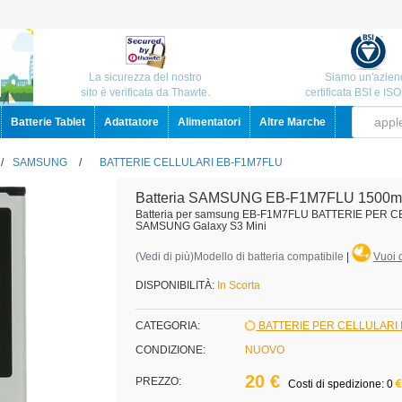
La sicurezza del nostro
Siamo un'azien
sito è verificata da Thawte.
certificata BSI e IS
Batterie Tablet
Adattatore
Alimentatori
Altre Marche
/
SAMSUNG
/
BATTERIE CELLULARI EB-F1M7FLU
Batteria SAMSUNG EB-F1M7FLU 1500m
Batteria per samsung EB-F1M7FLU BATTERIE PER 
SAMSUNG Galaxy S3 Mini
(
Vedi di più
)Modello di batteria compatibile
|
Vuoi c
DISPONIBILITÀ:
In Scorta
CATEGORIA:
BATTERIE PER CELLULAR
CONDIZIONE:
NUOVO
20 €
PREZZO:
Costi di spedizione: 0