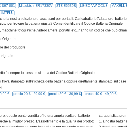
-867-001
Mitsubishi ER17330V
ZTE E6539B
LG EC-VW-OCU3
MAXELL 
F1M7FLU
e la nostra selezione di accessori per portatili: Caricabatterie/Adattatore, batterie
iuto per trovare la batteria giusta? Come identificare il Codice Batteria Originale
ivi, macchine fotografiche, videocamere, portatili etc...hanno un codice che può chiam
a Originale
le del produttore
originale
cetto è sempre lo stesso e si tratta del Codice Batteria Originale.
 trova stampato sull'etichetta della batteria oppure direttamente stampato sul case p
i
9,99 €
precio 20 € -
29,99 €
precio 30 € -
39,99 €
precio 40 € -
49,99 €
ore, questo punto vendita offre una ampia scelta di batterie
caratteristica pro
arche al miglior prezzo. L'assortimento e la qualità dei prodotti
1.la nostra batter