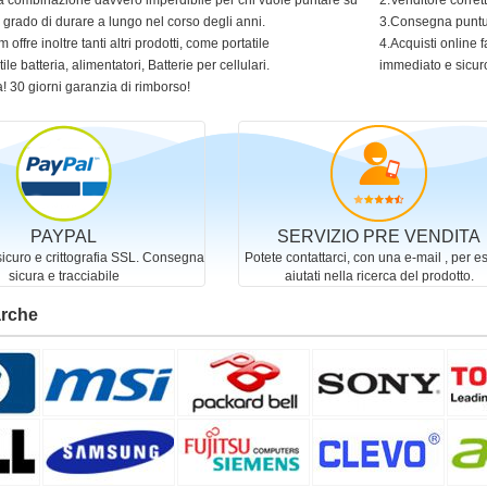
 una combinazione davvero imperdibile per chi vuole puntare su
2.Venditore corret
in grado di durare a lungo nel corso degli anni.
3.Consegna puntua
 offre inoltre tanti altri prodotti, come portatile
4.Acquisti online f
ile batteria, alimentatori, Batterie per cellulari.
immediato e sicur
! 30 giorni garanzia di rimborso!
PAYPAL
SERVIZIO PRE VENDITA
curo e crittografia SSL. Consegna
Potete contattarci, con una e-mail , per e
sicura e tracciabile
aiutati nella ricerca del prodotto.
arche