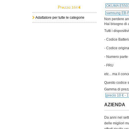
OKUMA E5503
Prezzo:
164
samsung EB-
Adattatore per tutte le categorie
Non perdere anch
Hai bisogno di a
Tutti i disposit
- Codice Batteri
- Codice origina
- Numero parte 
- FRU
etc... ma il con
Questo codice si
Gamma di prezz
precio 10 € -
1
AZIENDA
Da anni nel sett
delle migliori m