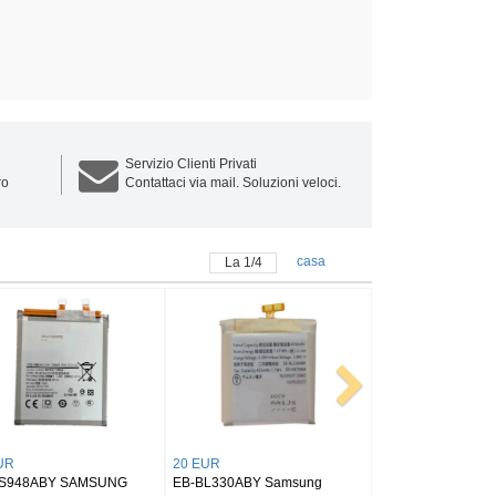
Servizio Clienti Privati
ro
Contattaci via mail. Soluzioni veloci.
casa
La
1
/
4
25 EUR
25 EUR
AMSUNG
EB-BX516ABY SAMSUNG
BT545ABY SAMSUNG Tab