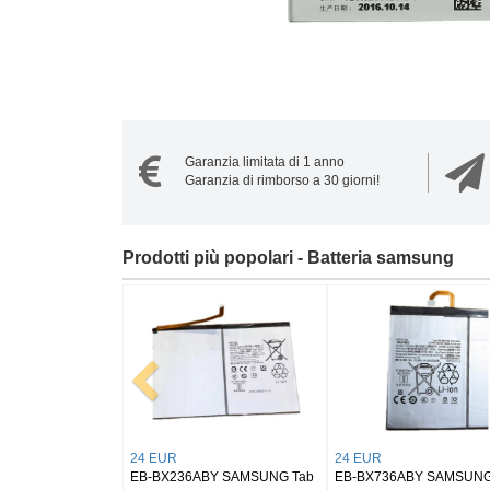
Garanzia limitata di 1 anno
Garanzia di rimborso a 30 giorni!
Prodotti più popolari - Batteria samsung
20 EUR
21 EUR
20 E
G
EB-BL330ABY Samsung
EB-BS946ABY Samsung
NS12