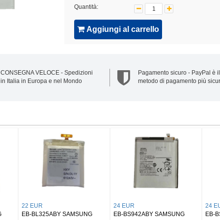
Quantità:
Aggiungi al carrello
CONSEGNA VELOCE - Spedizioni
Pagamento sicuro - PayPal è il
in Italia in Europa e nel Mondo
metodo di pagamento più sicu
UR
32 EUR
25 EUR
50 Samsung Buds 2/
EB-BX906ABY SAMSUNG
EB-BX818ABY S