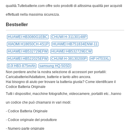
qualità.Tuttebatterie.com offre solo prodotti di altissima qualità per acquisti
effettuati nella massima sicurezza.
Bestseller
HUAWEI HB3080G1EBC
CHUWI H-31130148P
XIAOMI H18650CH-4S1P
HUAWEI HB751834ENW-11
HUAWEI HB532729EFW
HUAWEI HB532729ECW
HUAWEI HB522025EFW
CHUWI H-38130200P
HP HT03XL
DJI HB3-875mAh
samsung HQ-50SD
Non perdere anche la nostra selezione di accessori per portatili:
Caricabatterie/Adattatore, batterie e tanto altro ancora.
Hai bisogno di aiuto per trovare la batteria giusta? Come identificare il
Codice Batteria Originale
Tutti i dispositivi, macchine fotografiche, videocamere, portatili etc...hanno
un codice che può chiamarsi in vari modi:
- Codice Batteria Originale
- Codice originale del produttore
- Numero parte originale