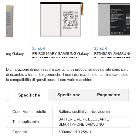
25 EUR
25 EUR
EB-BX516ABY SAMSUNG Galaxy
BT545ABY SAMSUNG Tab Active
Tab S9FE X510 X516 X518
Pro SM-T540/T545/T547
Dichiarazione di non responsabilità: tutti i prodotti su questo sito sono parti
di ricambio aftermarket generiche. I nomi dei marchi elencati indicano solo
la compatibilità di questi prodotti con varie macchine.
Spedizione
Pagamento
Specifiche
Condizione prodotto
Batteria sostitutiva, Nuovissima
BATTERIE PER CELLULARI E
Tipo applicabile
SMARTPHONE SAMSUNG
Capacità
5000mAh/19.25WH