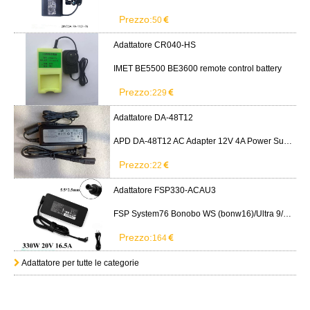
Prezzo:
50
Adattatore CR040-HS
IMET BE5500 BE3600 remote control battery
Prezzo:
229
Adattatore DA-48T12
APD DA-48T12 AC Adapter 12V 4A Power Supply Cord
Prezzo:
22
Adattatore FSP330-ACAU3
FSP System76 Bonobo WS (bonw16)/Ultra 9/RTX5090
Prezzo:
164
Adattatore per tutte le categorie