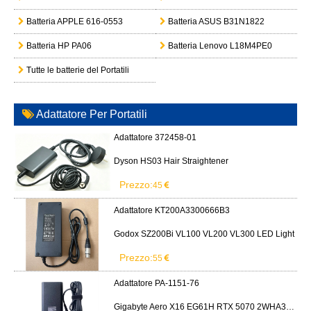
Batteria APPLE 616-0553
Batteria ASUS B31N1822
Batteria HP PA06
Batteria Lenovo L18M4PE0
Tutte le batterie del Portatili
Adattatore Per Portatili
Adattatore 372458-01
Dyson HS03 Hair Straightener
Prezzo:
45
Adattatore KT200A3300666B3
Godox SZ200Bi VL100 VL200 VL300 LED Light
Prezzo:
55
Adattatore PA-1151-76
Gigabyte Aero X16 EG61H RTX 5070 2WHA3USC64AH LITEON PA-1151-76 150W adapter