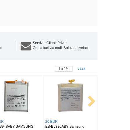
Servizio Clienti Privati
ro
Contattaci via mail. Soluzioni veloci.
casa
La
1
/
4
25 EUR
25 EUR
AMSUNG
EB-BX516ABY SAMSUNG
BT545ABY SAMSUNG Tab