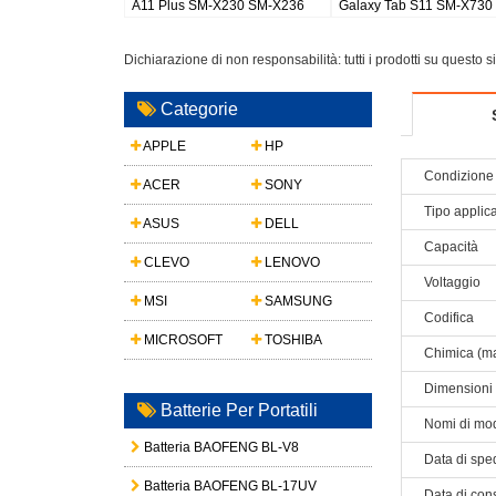
8
Galaxy Watch 8 44mm
Galaxy S26 Plus/S947
buds
Dichiarazione di non responsabilità: tutti i prodotti su questo 
Categorie
APPLE
HP
Condizione 
ACER
SONY
Tipo applic
ASUS
DELL
Capacità
CLEVO
LENOVO
Voltaggio
MSI
SAMSUNG
Codifica
MICROSOFT
TOSHIBA
Chimica (ma
Dimensioni
Batterie Per Portatili
Nomi di mod
Batteria BAOFENG BL-V8
Data di spe
Batteria BAOFENG BL-17UV
Data di con