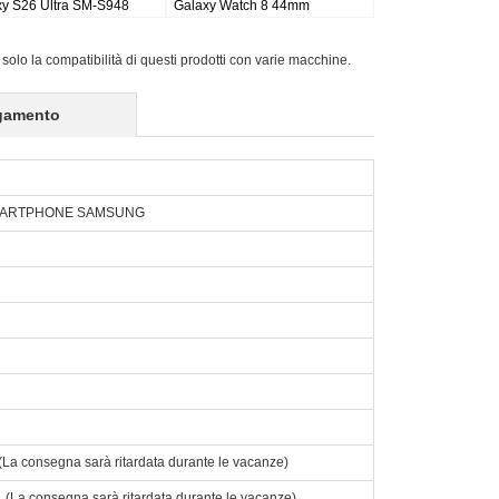
 Wi-fi
Galaxy Tab S9FE X510 X516
Active Pro SM-T540/T545/T547
X518
 solo la compatibilità di questi prodotti con varie macchine.
gamento
SMARTPHONE SAMSUNG
o. (La consegna sarà ritardata durante le vacanze)
to. (La consegna sarà ritardata durante le vacanze)