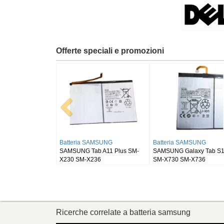
Offerte speciali e promozioni
Batteria RUGGEAR
Batteria BLACKVIEW
Batt
RugGear RG910
Blackview DK111
SAMS
SM-
Ricerche correlate a batteria samsung