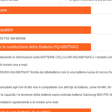
arte
patibili
M55 F55 SM-M556B
r la sostituzione della Batteria HQ-6887NAS
ntamente le informazioni sulla BATTERIE CELLULARI HQ-6887NAS e i modelli compatibi
di inviare una e-mail.
AMSUNG HQ-6887NAS" fornita da tuttebatterie.com è una batteria nuova di zecca 
caricabile agli ioni di litio non è compatibile con altri tipi di batteria, come Ni-MH, 
 o la capacità / la tensione della batteria sopra indicata batteria Samsung M55 F55 
tattarci rapidamente e di inviare un'e-mail.