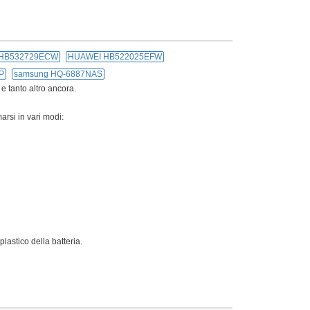
HB532729ECW
HUAWEI HB522025EFW
P
samsung HQ-6887NAS
 e tanto altro ancora.
arsi in vari modi:
lastico della batteria.