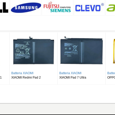
eria SAMSUNG
Batteria SAMSUNG
Batteria SAMSUN
UNG Galaxy Tab S8 Ultra
SAMSUNG Galaxy Tab S9 Plus
SAMSUNG Galaxy 
X900
Wi-fi X810/5G X816
X510 X516 X518