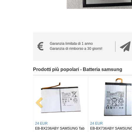
Garanzia limitata di 1 anno
Garanzia di rimborso a 30 giorni!
Prodotti più popolari - Batteria samsung
20 EUR
21 EUR
20 E
G
EB-BL330ABY Samsung
EB-BS946ABY Samsung
NS12