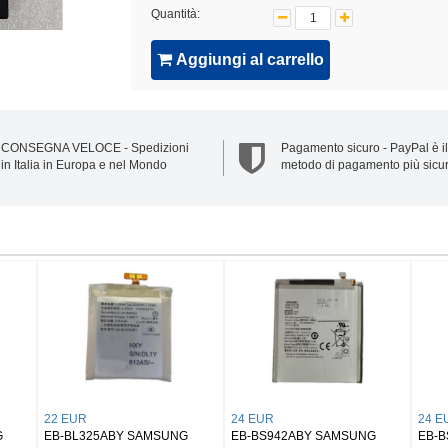
Quantità:
Aggiungi al carrello
CONSEGNA VELOCE - Spedizioni
Pagamento sicuro - PayPal è il
in Italia in Europa e nel Mondo
metodo di pagamento più sicu
UR
32 EUR
25 EUR
50 Samsung Buds 2/
EB-BX906ABY SAMSUNG
EB-BX818ABY S