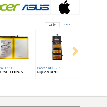
casa
La
1
/
4
G
Batteria SAMSUNG
Batteria ALLDOCUBE
Tab S9FE
SAMSUNG Tab Active Pro SM-
Alldocube T50
T540/T545/T547