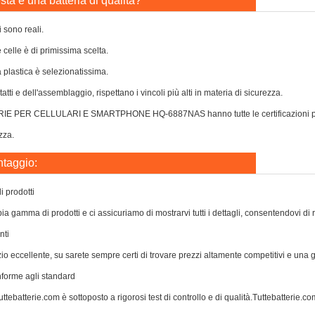
ta è una batteria di qualità?
i sono reali.
e celle è di primissima scelta.
a plastica è selezionatissima.
atti e dell'assemblaggio, rispettano i vincoli più alti in materia di sicurezza.
IE PER CELLULARI E SMARTPHONE HQ-6887NAS hanno tutte le certificazioni per po
zza.
ntaggio:
 prodotti
a gamma di prodotti e ci assicuriamo di mostrarvi tutti i dettagli, consentendovi di 
nti
zio eccellente, su sarete sempre certi di trovare prezzi altamente competitivi e una
nforme agli standard
ttebatterie.com è sottoposto a rigorosi test di controllo e di qualità.Tuttebatterie.com 