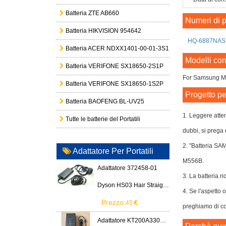
Batteria ZTE AB660
Numeri di p
Batteria HIKVISION 954642
HQ-6887NAS
Batteria ACER NDXX1401-00-01-3S1P-0
Modelli com
Batteria VERIFONE SX18650-2S1P
For Samsung 
Batteria VERIFONE SX18650-1S2P
Progetto pe
Batteria BAOFENG BL-UV25
1. Leggere atte
Tutte le batterie del Portatili
dubbi, si prega 
2. "Batteria S
Adattatore Per Portatili
M556B.
Adattatore 372458-01
3. La batteria ri
Dyson HS03 Hair Straightener
4. Se l'aspetto
Prezzo:
45
preghiamo di con
Adattatore KT200A3300666B3