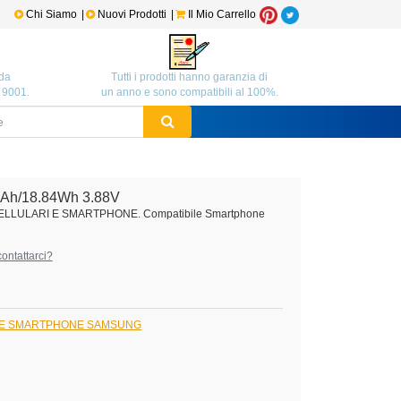
Chi Siamo
|
Nuovi Prodotti
|
Il Mio Carrello
da
Tutti i prodotti hanno garanzia di
O 9001.
un anno e sono compatibili al 100%.
Ah/18.84Wh 3.88V
CELLULARI E SMARTPHONE. Compatibile Smartphone
ontattarci?
I E SMARTPHONE SAMSUNG