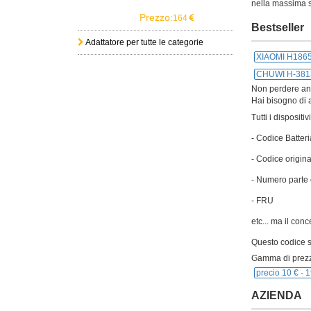
nella massima s
Prezzo:
164
Bestseller
Adattatore per tutte le categorie
XIAOMI H186
CHUWI H-381
Non perdere anch
Hai bisogno di a
Tutti i disposit
- Codice Batteri
- Codice origina
- Numero parte 
- FRU
etc... ma il con
Questo codice si
Gamma di prezz
precio 10 € -
1
AZIENDA