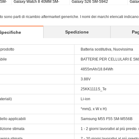
 2 pro earbuds
Galaxy Tab S8 Ultra SM-X900
Galaxy Tab S9 Plus
X810/5G X816
sito sono parti di ricambio aftermarket generiche. I nomi dei marchi elencati indicano
Spedizione
Pa
Specifiche
prodotto
Batteria sostitutiva, Nuovissima
abile
BATTERIE PER CELLULARI E 
4855mAh/18.84Wh
3.88V
25KK1111S_Te
teriali)
Li-ion
*mm(L x W x H)
ello applicabili
Samsung M55 F55 SM-M556B
dizione stimata
1 - 2 giorni lavorativi al più prest
segna stimata
7 - 20 giorni lavorativi al più pres