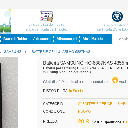
La sicurezza del nostro
Siamo un'azien
sito è verificata da Thawte.
certificata BSI e IS
Batterie Tablet
Adattatore
Alimentatori
Altre Marche
/
SAMSUNG
/
BATTERIE CELLULARI HQ-6887NAS
Batteria SAMSUNG HQ-6887NAS 4855m
Batteria per samsung HQ-6887NAS BATTERIE PER 
Samsung M55 F55 SM-M556B
(
Vedi di più
)Modello di batteria compatibile
|
Vuoi c
DISPONIBILITÀ:
In Scorta
CATEGORIA:
BATTERIE PER CELLULAR
CONDIZIONE:
NUOVO
20 €
PREZZO:
Costi di spedizione: 0