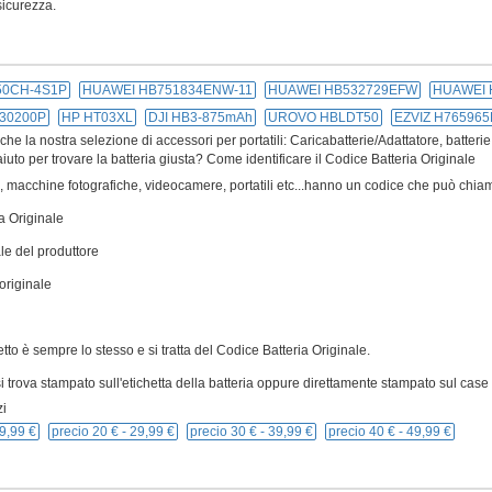
icurezza.
50CH-4S1P
HUAWEI HB751834ENW-11
HUAWEI HB532729EFW
HUAWEI 
30200P
HP HT03XL
DJI HB3-875mAh
UROVO HBLDT50
EZVIZ H765965
e la nostra selezione di accessori per portatili: Caricabatterie/Adattatore, batterie
iuto per trovare la batteria giusta? Come identificare il Codice Batteria Originale
ivi, macchine fotografiche, videocamere, portatili etc...hanno un codice che può chiam
a Originale
le del produttore
originale
cetto è sempre lo stesso e si tratta del Codice Batteria Originale.
 trova stampato sull'etichetta della batteria oppure direttamente stampato sul case p
i
9,99 €
precio 20 € -
29,99 €
precio 30 € -
39,99 €
precio 40 € -
49,99 €