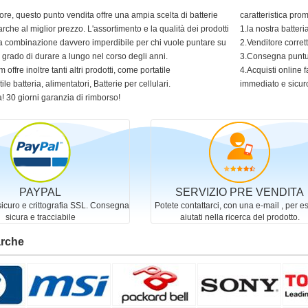
ore, questo punto vendita offre una ampia scelta di batterie
caratteristica pro
arche al miglior prezzo. L'assortimento e la qualità dei prodotti
1.la nostra batter
 una combinazione davvero imperdibile per chi vuole puntare su
2.Venditore corret
in grado di durare a lungo nel corso degli anni.
3.Consegna puntua
 offre inoltre tanti altri prodotti, come portatile
4.Acquisti online f
ile batteria, alimentatori, Batterie per cellulari.
immediato e sicur
! 30 giorni garanzia di rimborso!
PAYPAL
SERVIZIO PRE VENDITA
curo e crittografia SSL. Consegna
Potete contattarci, con una e-mail , per e
sicura e tracciabile
aiutati nella ricerca del prodotto.
arche