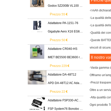
Perchè ques
Godox SZ200Bi VL100 VL200 VL300 LED Light
-I mAh dichiarat
Prezzo:
55
-La qualità dell
Adattatore PA-1151-76
-La qualità dell
Gigabyte Aero X16 EG61H RTX 5070 2WHA3USC64AH LITEON PA-1151-76 150W adapter
-Qualità dei cont
Prezzo:
50
-Queste BATTER
vincoli di sicure
Adattatore CR040-HS
Il nostro va
IMET BE5500 BE3600 remote control battery
Prezzo:
229
-Vasta gamma di
Adattatore DA-48T12
Offriamo un'ampi
-Prezzi traspare
APD DA-48T12 AC Adapter 12V 4A Power Supply Cord
Oltre a un servi
Prezzo:
22
-Alta qualità co
Adattatore FSP330-ACAU3
Ogni prodotto Tu
FSP System76 Bonobo WS (bonw16)/Ultra 9/RTX5090