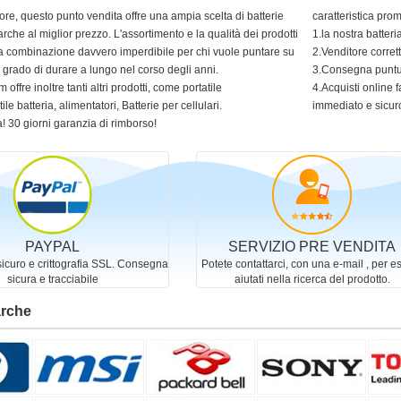
ore, questo punto vendita offre una ampia scelta di batterie
caratteristica pro
arche al miglior prezzo. L'assortimento e la qualità dei prodotti
1.la nostra batter
 una combinazione davvero imperdibile per chi vuole puntare su
2.Venditore corret
in grado di durare a lungo nel corso degli anni.
3.Consegna puntua
 offre inoltre tanti altri prodotti, come portatile
4.Acquisti online f
ile batteria, alimentatori, Batterie per cellulari.
immediato e sicur
! 30 giorni garanzia di rimborso!
PAYPAL
SERVIZIO PRE VENDITA
curo e crittografia SSL. Consegna
Potete contattarci, con una e-mail , per e
sicura e tracciabile
aiutati nella ricerca del prodotto.
arche