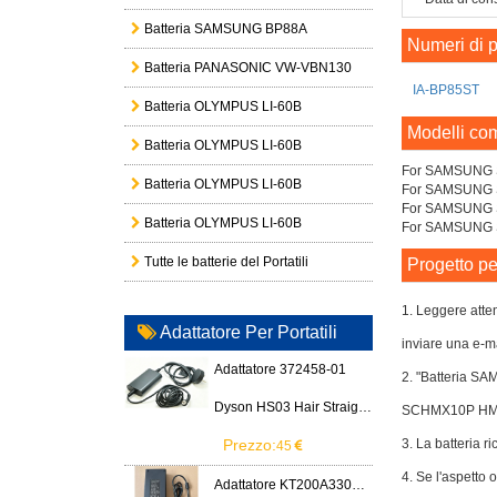
Batteria SAMSUNG BP88A
Numeri di p
Batteria PANASONIC VW-VBN130
IA-BP85ST
Batteria OLYMPUS LI-60B
Modelli com
Batteria OLYMPUS LI-60B
For SAMSUNG
Batteria OLYMPUS LI-60B
For SAMSUNG
For SAMSUNG
Batteria OLYMPUS LI-60B
For SAMSUNG
Tutte le batterie del Portatili
Progetto pe
1. Leggere atten
Adattatore Per Portatili
inviare una e-ma
Adattatore 372458-01
2. "Batteria S
Dyson HS03 Hair Straightener
SCHMX10P HM
Prezzo:
3. La batteria ri
45
4. Se l'aspett
Adattatore KT200A3300666B3