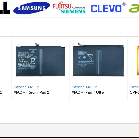
Batteria SAMSUNG
Batteria SAMSUNG
Batteria S
SAMSUNG Galaxy Tab S8 Ultra
SAMSUNG Galaxy Tab S9 Plus
SAMSUNG Ga
SM-X900
Wi-fi X810/5G X816
X510 X516 