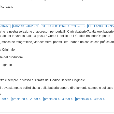
icurezza.
4-36-A1
Phonak IP462539
GE_FANUC IC695ACC302-BB
GE_FANUC IC69
e la nostra selezione di accessori per portatili: Caricabatterie/Adattatore, batterie
iuto per trovare la batteria giusta? Come identificare il Codice Batteria Originale
ivi, macchine fotografiche, videocamere, portatili etc...hanno un codice che può chiam
a Originale
le del produttore
originale
cetto è sempre lo stesso e si tratta del Codice Batteria Originale.
 trova stampato sull'etichetta della batteria oppure direttamente stampato sul case p
i
9,99 €
precio 20 € -
29,99 €
precio 30 € -
39,99 €
precio 40 € -
49,99 €