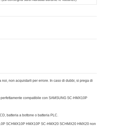
oi, non acquistarli per errore. In caso di dubbi, si prega di
che è perfettamente compatibile con SAMSUNG SC-HMX10P
Ni-CD, batteria a bottone o batteria PLC.
NG SC-HMX10P SCHMX10P HMX10P SC-HMX20 SCHMX20 HMX20 non