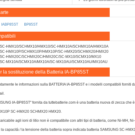
arte
IABP85ST
BP85ST
patibili
 SC-HMX10/SCHMX10/HMX10/SC-HMX10A/SCHMX10A/HMX10A
 SC-HMX10P/SCHMX10P/HMX10P/SC-HMX20/SCHMX20/HMX20
 SC-HMX20C/SCHMX20C/HMX20C/SC-MX10/SCMX10/MX10
 SC-MX10A/SCMX10A/MX10A/SC-MX10AU/SCMX10AU/MX10AU
r la sostituzione della Batteria IA-BP85ST
tamente le informazioni sulla BATTERIA IA-BP85ST e i modelli compatibili forniti da n
il.
AMSUNG IA-BP85ST" fornita da tuttebatterie.com è una batteria nuova di zecca 
X10P SC-HMX20 SCHMX20 HMX20.
caricabile agli ioni di litio non è compatibile con altri tipi di batteria, come Ni-MH, 
o o la capacità / la tensione della batteria sopra indicata batteria SAMSU