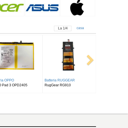
casa
La
1
/
4
AMSUNG
Batteria SAMSUNG
Batteria ALLDOCUBE
laxy Tab S9FE
SAMSUNG Tab Active Pro SM-
Alldocube T50
X518
T540/T545/T547