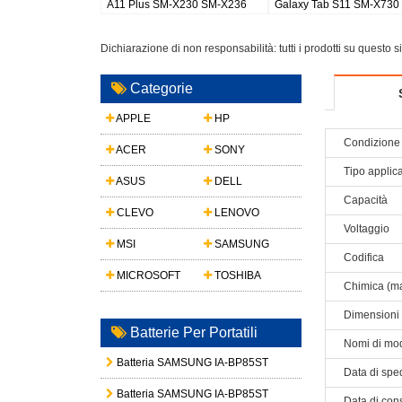
M-S948
Galaxy Watch 8 44mm
Galaxy S26 Plus/S947
Dichiarazione di non responsabilità: tutti i prodotti su questo 
Categorie
APPLE
HP
Condizione 
ACER
SONY
Tipo applic
ASUS
DELL
Capacità
CLEVO
LENOVO
Voltaggio
MSI
SAMSUNG
Codifica
MICROSOFT
TOSHIBA
Chimica (ma
Dimensioni
Batterie Per Portatili
Nomi di mod
Batteria SAMSUNG IA-BP85ST
Data di spe
Batteria SAMSUNG IA-BP85ST
Data di con