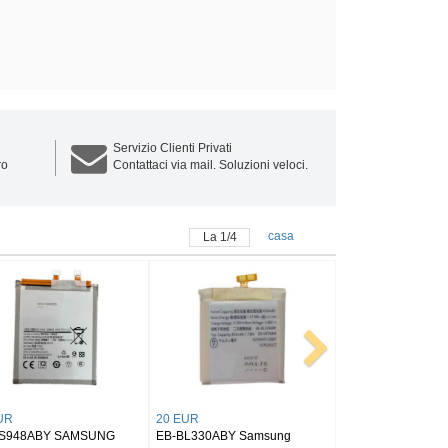
Servizio Clienti Privati
ro
Contattaci via mail. Soluzioni veloci.
casa
La
1
/
4
25 EUR
25 EUR
BY SAMSUNG
EB-BX516ABY SAMSUNG
BT545ABY SAMSUNG Tab