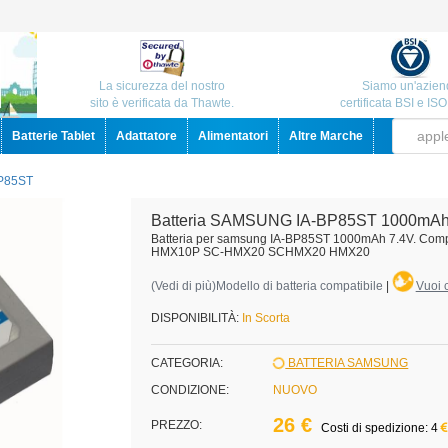
La sicurezza del nostro
Siamo un'azien
sito è verificata da Thawte.
certificata BSI e IS
Batterie Tablet
Adattatore
Alimentatori
Altre Marche
P85ST
Batteria SAMSUNG IA-BP85ST 1000mAh
Batteria per samsung IA-BP85ST 1000mAh 7.4V. 
HMX10P SC-HMX20 SCHMX20 HMX20
(
Vedi di più
)Modello di batteria compatibile
|
Vuoi c
DISPONIBILITÀ:
In Scorta
CATEGORIA:
BATTERIA SAMSUNG
CONDIZIONE:
NUOVO
26 €
PREZZO:
Costi di spedizione: 4