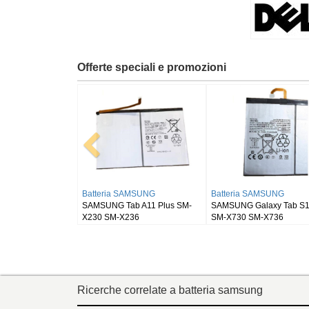
Offerte speciali e promozioni
Batteria RUGGEAR
Batteria BLACKVIEW
405
RugGear RG910
Blackview DK111
Ricerche correlate a batteria samsung