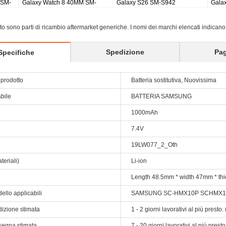
buds 2 pro earbuds
Galaxy Tab S8 Ultra SM-X900
Galaxy Tab S9
X810/5G X8
sito sono parti di ricambio aftermarket generiche. I nomi dei marchi elencati indicano
Spedizione
Pa
Specifiche
prodotto
Batteria sostitutiva, Nuovissima
abile
BATTERIA SAMSUNG
1000mAh
7.4V
19LW077_2_Oth
teriali)
Li-ion
Length 48.5mm * width 47mm * t
ello applicabili
SAMSUNG SC-HMX10P SCHMX1
dizione stimata
1 - 2 giorni lavorativi al più prest
segna stimata
7 - 20 giorni lavorativi al più pres