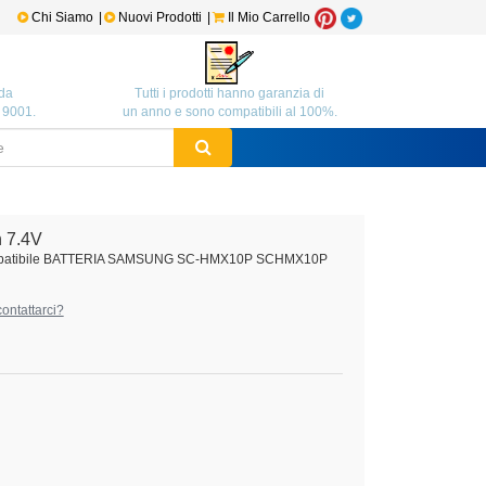
Chi Siamo
|
Nuovi Prodotti
|
Il Mio Carrello
da
Tutti i prodotti hanno garanzia di
O 9001.
un anno e sono compatibili al 100%.
 7.4V
Compatibile BATTERIA SAMSUNG SC-HMX10P SCHMX10P
ontattarci?