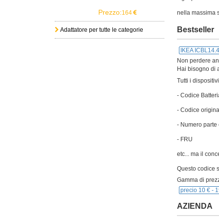
Prezzo:
164
nella massima s
Bestseller
Adattatore per tutte le categorie
IKEA ICBL14.
Non perdere anch
Hai bisogno di a
Tutti i disposit
- Codice Batteri
- Codice origina
- Numero parte 
- FRU
etc... ma il con
Questo codice si
Gamma di prezz
precio 10 € -
1
AZIENDA