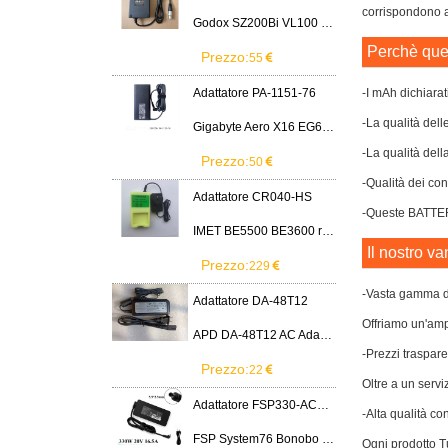
corrispondono al
Godox SZ200Bi VL100 VL200 VL300 LED Light
Perchè ques
Prezzo:
55
Adattatore PA-1151-76
-I mAh dichiarat
-La qualità dell
Gigabyte Aero X16 EG61H RTX 5070 2WHA3USC64AH LITEON PA-1151-76 150W adapter
-La qualità dell
Prezzo:
50
-Qualità dei cont
Adattatore CR040-HS
-Queste BATTERIA
IMET BE5500 BE3600 remote control battery
Il nostro va
Prezzo:
229
-Vasta gamma di
Adattatore DA-48T12
Offriamo un'ampi
APD DA-48T12 AC Adapter 12V 4A Power Supply Cord
-Prezzi traspare
Prezzo:
22
Oltre a un servi
Adattatore FSP330-ACAU3
-Alta qualità co
FSP System76 Bonobo WS (bonw16)/Ultra 9/RTX5090
Ogni prodotto Tu