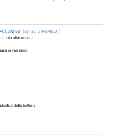
5ACC302-BB
samsung IA-BP85ST
 e tanto altro ancora.
arsi in vari modi:
lastico della batteria.