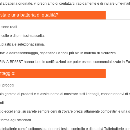
la batteria originale, vi preghiamo di contattarci rapidamente e di inviare un'e-mail
ta è una batteria di qualità?
i sono reali.
e celle è di primissima scelta.
a plastica è selezionatissima.
atti e dell'assemblaggio, rispettano i vincoli più alti in materia di sicurezza.
 IA-BP85ST hanno tutte le certificazioni per poter essere commercializzate in Europ
ntaggio:
 prodotti
a gamma di prodotti e ci assicuriamo di mostrarvi tutti i dettagli, consentendovi di 
nti
zio eccellente, su sarete sempre certi di trovare prezzi altamente competitivi e una
nforme agli standard
ttebatterie.com è sottoposto a rigorosi test di controllo e di qualità.Tuttebatterie.com 