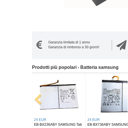
Garanzia limitata di 1 anno
Garanzia di rimborso a 30 giorni!
Prodotti più popolari - Batteria samsung
20 EUR
21 EUR
MSUNG
EB-BL330ABY Samsung
EB-BS946ABY Samsung