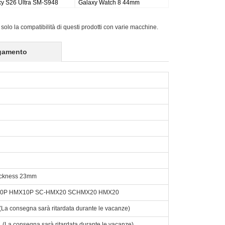
 Plus Wi-fi
Galaxy Tab S9FE X510 X516
Active Pro SM-T540/T545/
16
X518
 solo la compatibilità di questi prodotti con varie macchine.
gamento
hickness 23mm
0P HMX10P SC-HMX20 SCHMX20 HMX20
o. (La consegna sarà ritardata durante le vacanze)
to. (La consegna sarà ritardata durante le vacanze)