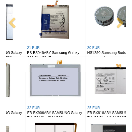
21 EUR
20 EUR
EB-BS946ABY Samsung Galaxy
NS1250 Samsung Buds 2/ buds 2
S26 Plus/S947
pro earbuds
32 EUR
25 EUR
EB-BX906ABY SAMSUNG Galaxy
EB-BX818ABY SAMSUNG Galaxy
Tab S8 Ultra SM-X900
Tab S9 Plus Wi-fi X810/5G X816