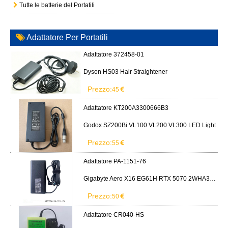
Tutte le batterie del Portatili
Adattatore Per Portatili
Adattatore 372458-01
Dyson HS03 Hair Straightener
Prezzo:
45
Adattatore KT200A3300666B3
Godox SZ200Bi VL100 VL200 VL300 LED Light
Prezzo:
55
Adattatore PA-1151-76
Gigabyte Aero X16 EG61H RTX 5070 2WHA3USC64AH LITEON PA-1151-76 150W adapter
Prezzo:
50
Adattatore CR040-HS