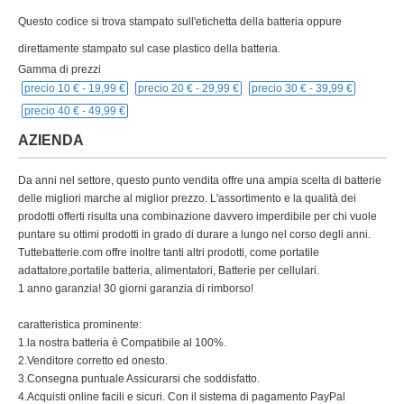
Questo codice si trova stampato sull'etichetta della batteria oppure
direttamente stampato sul case plastico della batteria.
Gamma di prezzi
precio 10 € -
19,99 €
precio 20 € -
29,99 €
precio 30 € -
39,99 €
precio 40 € -
49,99 €
AZIENDA
Da anni nel settore, questo punto vendita offre una ampia scelta di batterie
delle migliori marche al miglior prezzo. L'assortimento e la qualità dei
prodotti offerti risulta una combinazione davvero imperdibile per chi vuole
puntare su ottimi prodotti in grado di durare a lungo nel corso degli anni.
Tuttebatterie.com offre inoltre tanti altri prodotti, come portatile
adattatore,portatile batteria, alimentatori, Batterie per cellulari.
1 anno garanzia! 30 giorni garanzia di rimborso!
caratteristica prominente:
1.la nostra batteria è Compatibile al 100%.
2.Venditore corretto ed onesto.
3.Consegna puntuale Assicurarsi che soddisfatto.
4.Acquisti online facili e sicuri. Con il sistema di pagamento PayPal