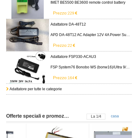
IMET BE5500 BE3600 remote control battery
Prezzo:
229
Adattatore DA-48T12
APD DA-48T12 AC Adapter 12V 4A Power Supply Cord
Prezzo:
22
Adattatore FSP330-ACAU3
FSP System76 Bonobo WS (bonw16)/Ultra 9/RTX5090
Prezzo:
164
Adattatore per tutte le categorie
Offerte speciali e promozioni
casa
La
2
/
4