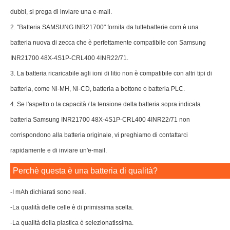
dubbi, si prega di inviare una e-mail.
2. "Batteria SAMSUNG INR21700" fornita da tuttebatterie.com è una
batteria nuova di zecca che è perfettamente compatibile con Samsung
INR21700 48X-4S1P-CRL400 4INR22/71.
3. La batteria ricaricabile agli ioni di litio non è compatibile con altri tipi di
batteria, come Ni-MH, Ni-CD, batteria a bottone o batteria PLC.
4. Se l'aspetto o la capacità / la tensione della batteria sopra indicata
batteria Samsung INR21700 48X-4S1P-CRL400 4INR22/71 non
corrispondono alla batteria originale, vi preghiamo di contattarci
rapidamente e di inviare un'e-mail.
Perchè questa è una batteria di qualità?
-I mAh dichiarati sono reali.
-La qualità delle celle è di primissima scelta.
-La qualità della plastica è selezionatissima.