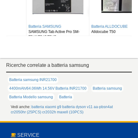
Batteria SAMSUNG
Batteria ALLDOCUBE
SAMSUNG Tab Active Pro SM-
Alldocube T50
T540/T545/T547
Ricerche correlate a batteria samsung
Batteria samsung INR21700
4400mAh/64.06Wh 14.56V Batteria INR21700
Batteria samsung
Batteria Modello samsung
Batteria
Vedi anche:
batteria xiaomi g9
batteria dyson v11
aa-pbsn4at
cr2050hr (25PCS)
cr2032h maxell (10PCS)
SERVICE