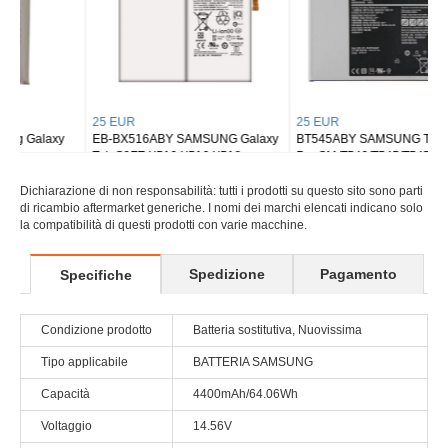
25 EUR
25 EUR
EB-BX516ABY SAMSUNG Galaxy
BT545ABY SAMSUNG Tab Active
Tab S9FE X510 X516 X518
Pro SM-T540/T545/T547
Dichiarazione di non responsabilità: tutti i prodotti su questo sito sono parti
di ricambio aftermarket generiche. I nomi dei marchi elencati indicano solo
la compatibilità di questi prodotti con varie macchine.
Spedizione
Pagamento
Specifiche
Condizione prodotto
Batteria sostitutiva, Nuovissima
Tipo applicabile
BATTERIA SAMSUNG
Capacità
4400mAh/64.06Wh
Voltaggio
14.56V