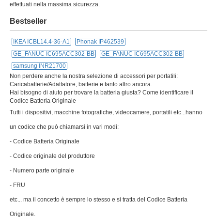
effettuati nella massima sicurezza.
Bestseller
IKEA ICBL14.4-36-A1
Phonak IP462539
GE_FANUC IC695ACC302-BB
GE_FANUC IC695ACC302-BB
samsung INR21700
Non perdere anche la nostra selezione di accessori per portatili:
Caricabatterie/Adattatore, batterie e tanto altro ancora.
Hai bisogno di aiuto per trovare la batteria giusta? Come identificare il
Codice Batteria Originale
Tutti i dispositivi, macchine fotografiche, videocamere, portatili etc...hanno
un codice che può chiamarsi in vari modi:
- Codice Batteria Originale
- Codice originale del produttore
- Numero parte originale
- FRU
etc... ma il concetto è sempre lo stesso e si tratta del Codice Batteria
Originale.