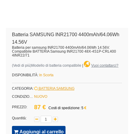
Batteria SAMSUNG INR21700 4400mAh/64.06Wh
14.56V
Batteria per samsung INR21700 4400mAh/64.06Wh 14.56V.
Compatibile BATTERIA Samsung INR21700 48X-4S1P-CRL400
4INR22/71
(
Vedi di più
)Modello di batteria compatibile
|
Vuoi contattarci?
DISPONIBILITÀ:
In Scorta
CATEGORIA:
BATTERIA SAMSUNG
CONDIZIONE:
NUOVO
87 €
PREZZO:
Costi di spedizione: 5
Quantità:
Aggiungi al carrello