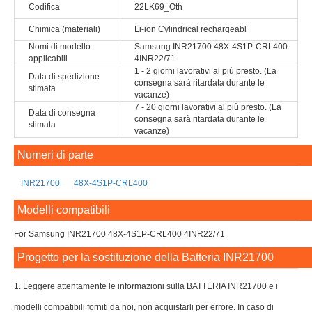
Codifica
22LK69_Oth
Chimica (materiali)
Li-ion Cylindrical rechargeabl
Nomi di modello
Samsung INR21700 48X-4S1P-CRL400
applicabili
4INR22/71
1 - 2 giorni lavorativi al più presto. (La
Data di spedizione
consegna sarà ritardata durante le
stimata
vacanze)
7 - 20 giorni lavorativi al più presto. (La
Data di consegna
consegna sarà ritardata durante le
stimata
vacanze)
Numeri di parte
INR21700
48X-4S1P-CRL400
Modelli compatibili
For Samsung INR21700 48X-4S1P-CRL400 4INR22/71
Progetto per la sostituzione della Batteria INR21700
1. Leggere attentamente le informazioni sulla BATTERIA INR21700 e i
modelli compatibili forniti da noi, non acquistarli per errore. In caso di