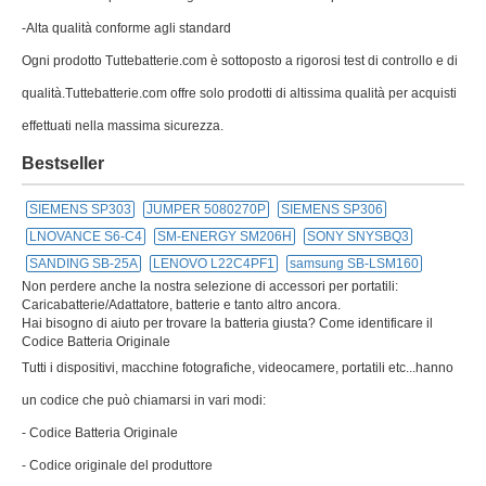
-Alta qualità conforme agli standard
Ogni prodotto Tuttebatterie.com è sottoposto a rigorosi test di controllo e di
qualità.Tuttebatterie.com offre solo prodotti di altissima qualità per acquisti
effettuati nella massima sicurezza.
Bestseller
SIEMENS SP303
JUMPER 5080270P
SIEMENS SP306
LNOVANCE S6-C4
SM-ENERGY SM206H
SONY SNYSBQ3
SANDING SB-25A
LENOVO L22C4PF1
samsung SB-LSM160
Non perdere anche la nostra selezione di accessori per portatili:
Caricabatterie/Adattatore, batterie e tanto altro ancora.
Hai bisogno di aiuto per trovare la batteria giusta? Come identificare il
Codice Batteria Originale
Tutti i dispositivi, macchine fotografiche, videocamere, portatili etc...hanno
un codice che può chiamarsi in vari modi:
- Codice Batteria Originale
- Codice originale del produttore