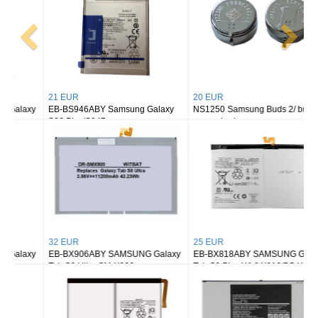
21 EUR
20 EUR
EB-BS946ABY Samsung Galaxy
NS1250 Samsung Buds 2/ buds 2
S26 Plus/S947
pro earbuds
32 EUR
25 EUR
EB-BX906ABY SAMSUNG Galaxy
EB-BX818ABY SAMSUNG Galaxy
Tab S8 Ultra SM-X900
Tab S9 Plus Wi-fi X810/5G X816