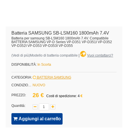
Batteria SAMSUNG SB-LSM160 1800mAh 7.4V
Batteria per samsung SB-LSM160 1800mAh 7.4V. Compatibile
BATTERIA SAMSUNG VP-D Series VP-D351 VP-D351I VP-D352
VP-D352I VP-D353 VP-D353I VP-D355
(
Vedi di più
)Modello di batteria compatibile
|
Vuoi contattarci?
DISPONIBILITÀ:
In Scorta
CATEGORIA:
BATTERIA SAMSUNG
CONDIZIONE:
NUOVO
26 €
PREZZO:
Costi di spedizione: 4
Quantità:
Aggiungi al carrello