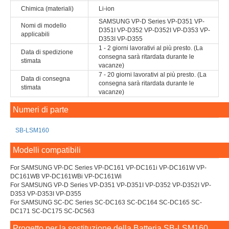
Chimica (materiali)
Li-ion
SAMSUNG VP-D Series VP-D351 VP-
Nomi di modello
D351I VP-D352 VP-D352I VP-D353 VP-
applicabili
D353I VP-D355
1 - 2 giorni lavorativi al più presto. (La
Data di spedizione
consegna sarà ritardata durante le
stimata
vacanze)
7 - 20 giorni lavorativi al più presto. (La
Data di consegna
consegna sarà ritardata durante le
stimata
vacanze)
Numeri di parte
SB-LSM160
Modelli compatibili
For SAMSUNG VP-DC Series VP-DC161 VP-DC161i VP-DC161W VP-
DC161WB VP-DC161WBi VP-DC161Wi
For SAMSUNG VP-D Series VP-D351 VP-D351I VP-D352 VP-D352I VP-
D353 VP-D353I VP-D355
For SAMSUNG SC-DC Series SC-DC163 SC-DC164 SC-DC165 SC-
DC171 SC-DC175 SC-DC563
Progetto per la sostituzione della Batteria SB-LSM160