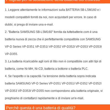
1. Leggere attentamente le informazioni sulla BATTERIA SB-LSM160 e i
modelli compatibili forniti da noi, non acquistarli per errore. In caso di
dubbi, si prega di inviare una e-mail.
2. "Batteria SAMSUNG SB-LSM160" fornita da tuttebatterie.com è una
batteria nuova di zecca che è perfettamente compatibile con SAMSUNG
VP-D Series VP-D351 VP-D351I VP-D352 VP-D352I VP-D353 VP-D353I
VP-D355.
3. La batteria ricaricabile agli ioni di litio non è compatibile con altri tipi di
batteria, come Ni-MH, Ni-CD, batteria a bottone o batteria PLC.
4. Se l'aspetto o la capacità / la tensione della batteria sopra indicata
batteria SAMSUNG VP-D Series VP-D351 VP-D351I VP-D352 VP-D352I
VP-D353 VP-D353I VP-D355 non corrispondono alla batteria originale, vi
preghiamo di contattarci rapidamente e di inviare un'e-mail.
Perchè questa è una batteria di qualità?