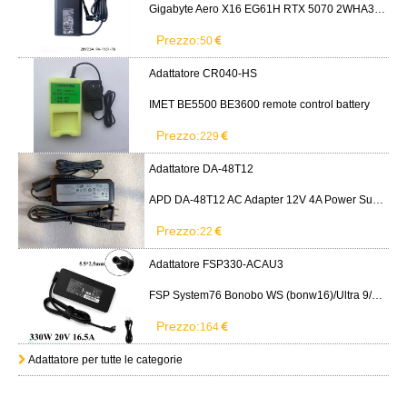
Gigabyte Aero X16 EG61H RTX 5070 2WHA3USC64AH LITEON PA-1151-76 150W adapter
Prezzo:
50
Adattatore CR040-HS
IMET BE5500 BE3600 remote control battery
Prezzo:
229
Adattatore DA-48T12
APD DA-48T12 AC Adapter 12V 4A Power Supply Cord
Prezzo:
22
Adattatore FSP330-ACAU3
FSP System76 Bonobo WS (bonw16)/Ultra 9/RTX5090
Prezzo:
164
Adattatore per tutte le categorie