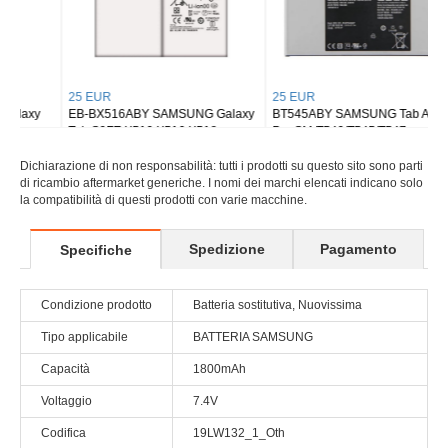
25 EUR
25 EUR
EB-BX516ABY SAMSUNG Galaxy
BT545ABY SAMSUNG Tab Active
Tab S9FE X510 X516 X518
Pro SM-T540/T545/T547
Dichiarazione di non responsabilità: tutti i prodotti su questo sito sono parti
di ricambio aftermarket generiche. I nomi dei marchi elencati indicano solo
la compatibilità di questi prodotti con varie macchine.
Spedizione
Pagamento
Specifiche
Condizione prodotto
Batteria sostitutiva, Nuovissima
Tipo applicabile
BATTERIA SAMSUNG
Capacità
1800mAh
Voltaggio
7.4V
Codifica
19LW132_1_Oth