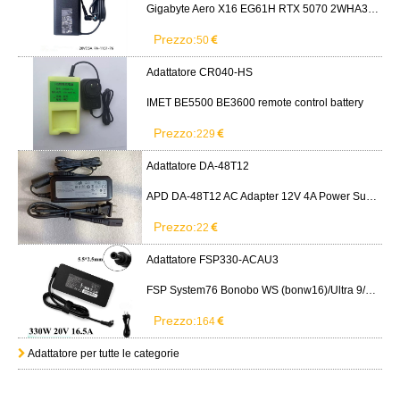
Gigabyte Aero X16 EG61H RTX 5070 2WHA3USC64AH LITEON PA-1151-76 150W adapter
Prezzo:
50
Adattatore CR040-HS
IMET BE5500 BE3600 remote control battery
Prezzo:
229
Adattatore DA-48T12
APD DA-48T12 AC Adapter 12V 4A Power Supply Cord
Prezzo:
22
Adattatore FSP330-ACAU3
FSP System76 Bonobo WS (bonw16)/Ultra 9/RTX5090
Prezzo:
164
Adattatore per tutte le categorie