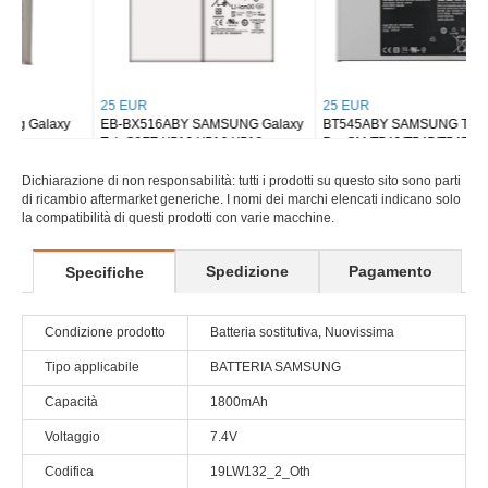
25 EUR
25 EUR
EB-BX516ABY SAMSUNG Galaxy
BT545ABY SAMSUNG Tab Active
Tab S9FE X510 X516 X518
Pro SM-T540/T545/T547
Dichiarazione di non responsabilità: tutti i prodotti su questo sito sono parti
di ricambio aftermarket generiche. I nomi dei marchi elencati indicano solo
la compatibilità di questi prodotti con varie macchine.
Spedizione
Pagamento
Specifiche
Condizione prodotto
Batteria sostitutiva, Nuovissima
Tipo applicabile
BATTERIA SAMSUNG
Capacità
1800mAh
Voltaggio
7.4V
Codifica
19LW132_2_Oth