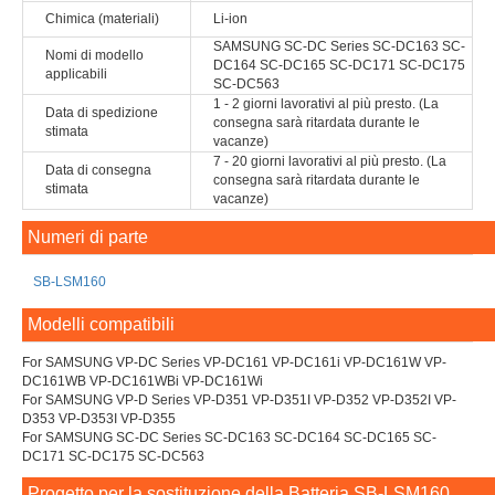
Chimica (materiali)
Li-ion
SAMSUNG SC-DC Series SC-DC163 SC-
Nomi di modello
DC164 SC-DC165 SC-DC171 SC-DC175
applicabili
SC-DC563
1 - 2 giorni lavorativi al più presto. (La
Data di spedizione
consegna sarà ritardata durante le
stimata
vacanze)
7 - 20 giorni lavorativi al più presto. (La
Data di consegna
consegna sarà ritardata durante le
stimata
vacanze)
Numeri di parte
SB-LSM160
Modelli compatibili
For SAMSUNG VP-DC Series VP-DC161 VP-DC161i VP-DC161W VP-
DC161WB VP-DC161WBi VP-DC161Wi
For SAMSUNG VP-D Series VP-D351 VP-D351I VP-D352 VP-D352I VP-
D353 VP-D353I VP-D355
For SAMSUNG SC-DC Series SC-DC163 SC-DC164 SC-DC165 SC-
DC171 SC-DC175 SC-DC563
Progetto per la sostituzione della Batteria SB-LSM160