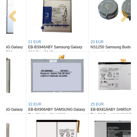
21 EUR
20 EUR
EB-BS946ABY Samsung Galaxy
NS1250 Samsung Buds 2/ buds 2
S26 Plus/S947
pro earbuds
32 EUR
25 EUR
EB-BX906ABY SAMSUNG Galaxy
EB-BX818ABY SAMSUNG Galaxy
Tab S8 Ultra SM-X900
Tab S9 Plus Wi-fi X810/5G X816