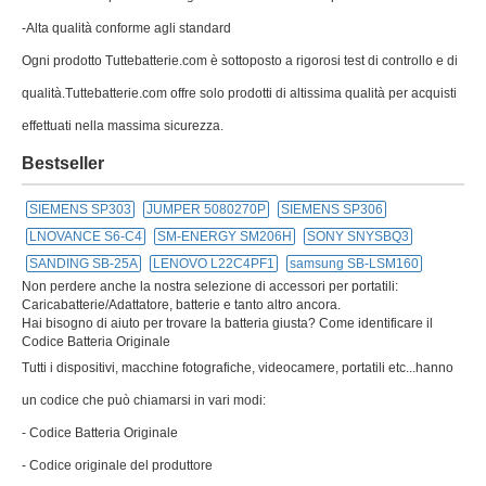
-Alta qualità conforme agli standard
Ogni prodotto Tuttebatterie.com è sottoposto a rigorosi test di controllo e di
qualità.Tuttebatterie.com offre solo prodotti di altissima qualità per acquisti
effettuati nella massima sicurezza.
Bestseller
SIEMENS SP303
JUMPER 5080270P
SIEMENS SP306
LNOVANCE S6-C4
SM-ENERGY SM206H
SONY SNYSBQ3
SANDING SB-25A
LENOVO L22C4PF1
samsung SB-LSM160
Non perdere anche la nostra selezione di accessori per portatili:
Caricabatterie/Adattatore, batterie e tanto altro ancora.
Hai bisogno di aiuto per trovare la batteria giusta? Come identificare il
Codice Batteria Originale
Tutti i dispositivi, macchine fotografiche, videocamere, portatili etc...hanno
un codice che può chiamarsi in vari modi:
- Codice Batteria Originale
- Codice originale del produttore