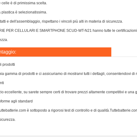
e celle è di primissima scelta.
a plastica è selezionatissima.
atti e dell'assemblaggio, rispettano i vincoli più alti in materia di sicurezza.
IE PER CELLULARI E SMARTPHONE SCUD-WT-N21 hanno tutte le certificazioni per 
rezza.
ntaggio:
 prodotti
a gamma di prodotti e ci assicuriamo di mostrarvi tutti i dettagli, consentendovi di 
nti
zio eccellente, su sarete sempre certi di trovare prezzi altamente competitivi e una
nforme agli standard
ttebatterie.com è sottoposto a rigorosi test di controllo e di qualità.Tuttebatterie.com 
icurezza.