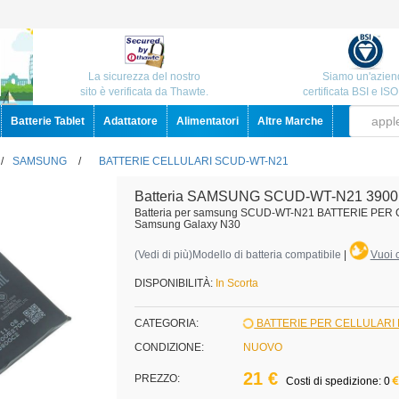
La sicurezza del nostro
Siamo un'azien
sito è verificata da Thawte.
certificata BSI e IS
Batterie Tablet
Adattatore
Alimentatori
Altre Marche
/
SAMSUNG
/
BATTERIE CELLULARI SCUD-WT-N21
Batteria SAMSUNG SCUD-WT-N21 3900
Batteria per samsung SCUD-WT-N21 BATTERIE PER
Samsung Galaxy N30
(
Vedi di più
)Modello di batteria compatibile
|
Vuoi c
DISPONIBILITÀ:
In Scorta
CATEGORIA:
BATTERIE PER CELLULAR
CONDIZIONE:
NUOVO
21 €
PREZZO:
Costi di spedizione: 0