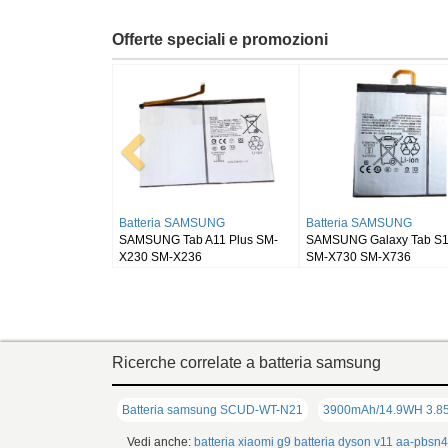
Offerte speciali e promozioni
Batteria RUGGEAR
Batteria BLACKVIEW
405
RugGear RG910
Blackview DK111
Ricerche correlate a batteria samsung
Batteria samsung SCUD-WT-N21
3900mAh/14.9WH 3.85
Vedi anche:
batteria xiaomi g9
batteria dyson v11
aa-pbsn4