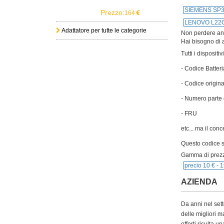
SIEMENS SP
Prezzo:
164
LENOVO L22
Adattatore per tutte le categorie
Non perdere anch
Hai bisogno di a
Tutti i disposit
- Codice Batteri
- Codice origina
- Numero parte 
- FRU
etc... ma il con
Questo codice si
Gamma di prezz
precio 10 € -
1
AZIENDA
Da anni nel sett
delle migliori m