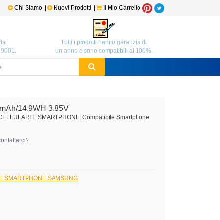
Chi Siamo
|
Nuovi Prodotti
|
Il Mio Carrello
da
Tutti i prodotti hanno garanzia di
O 9001.
un anno e sono compatibili al 100%.
mAh/14.9WH 3.85V
 CELLULARI E SMARTPHONE. Compatibile Smartphone
ontattarci?
I E SMARTPHONE SAMSUNG