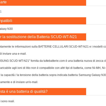
arte
1
patibili
alaxy N30
er la sostituzione della Batteria SCUD-WT-N21
ntamente le informazioni sulla BATTERIE CELLULARI SCUD-WT-N21 e i modelli compatib
di inviare una e-mail.
MSUNG SCUD-WT-N21" fornita da tuttebatterie.com è una batteria nuova di zecca 
caricabile agli ioni di litio non è compatibile con altri tipi di batteria, come Ni-MH, 
o la capacità / la tensione della batteria sopra indicata batteria Samsung Galaxy N3
damente e di inviare un'e-mail.
ta è una batteria di qualità?
i sono reali.