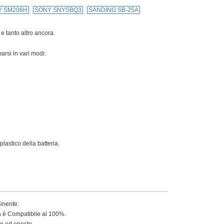
Y SM206H
SONY SNYSBQ3
SANDING SB-25A
 e tanto altro ancora.
arsi in vari modi:
lastico della batteria.
minente:
ia è Compatibile al 100%.