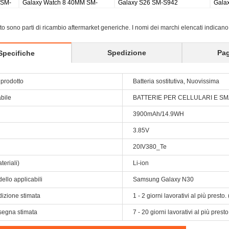
buds 2 pro earbuds
Galaxy Tab S8 Ultra SM-X900
Galaxy Tab S9
X810/5G X8
sito sono parti di ricambio aftermarket generiche. I nomi dei marchi elencati indicano
Spedizione
Pa
Specifiche
prodotto
Batteria sostitutiva, Nuovissima
abile
BATTERIE PER CELLULARI E 
3900mAh/14.9WH
3.85V
20IV380_Te
teriali)
Li-ion
ello applicabili
Samsung Galaxy N30
dizione stimata
1 - 2 giorni lavorativi al più prest
segna stimata
7 - 20 giorni lavorativi al più pres