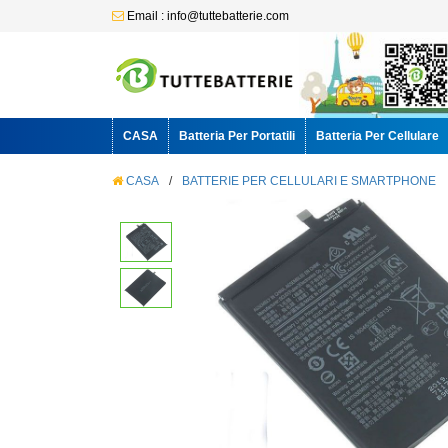
Email : info@tuttebatterie.com
CASA
Batteria Per Portatili
Batteria Per Cellulare
CASA
/
BATTERIE PER CELLULARI E SMARTPHONE