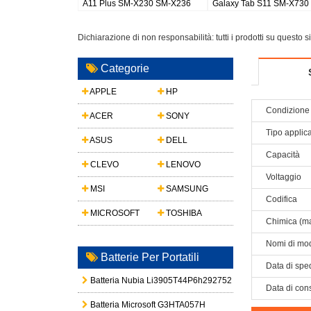
M-S948
Galaxy Watch 8 44mm
Galaxy S26 Plus/S947
Dichiarazione di non responsabilità: tutti i prodotti su questo 
Categorie
APPLE
HP
Condizione 
ACER
SONY
Tipo applic
ASUS
DELL
Capacità
CLEVO
LENOVO
Voltaggio
MSI
SAMSUNG
Codifica
MICROSOFT
TOSHIBA
Chimica (ma
Nomi di mod
Batterie Per Portatili
Data di spe
Batteria Nubia Li3905T44P6h292752
Data di con
Batteria Microsoft G3HTA057H