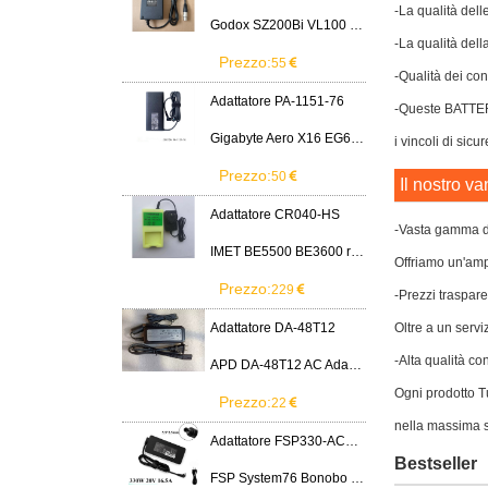
-La qualità dell
Godox SZ200Bi VL100 VL200 VL300 LED Light
-La qualità dell
Prezzo:
55
-Qualità dei cont
Adattatore PA-1151-76
-Queste BATTER
Gigabyte Aero X16 EG61H RTX 5070 2WHA3USC64AH LITEON PA-1151-76 150W adapter
i vincoli di sicu
Prezzo:
50
Il nostro va
Adattatore CR040-HS
-Vasta gamma di
IMET BE5500 BE3600 remote control battery
Offriamo un'ampi
Prezzo:
229
-Prezzi traspare
Adattatore DA-48T12
Oltre a un servi
-Alta qualità co
APD DA-48T12 AC Adapter 12V 4A Power Supply Cord
Ogni prodotto Tu
Prezzo:
22
nella massima s
Adattatore FSP330-ACAU3
Bestseller
FSP System76 Bonobo WS (bonw16)/Ultra 9/RTX5090