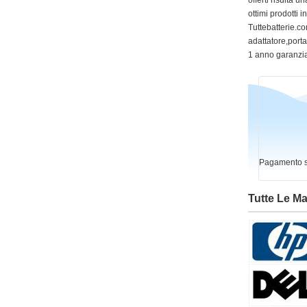
offerti risulta
ottimi prodotti 
Tuttebatterie.com
adattatore,portat
1 anno garanzia
Pagamento si
Tutte Le M