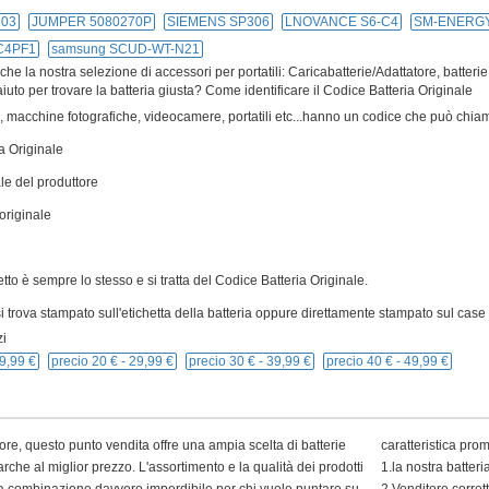
303
JUMPER 5080270P
SIEMENS SP306
LNOVANCE S6-C4
SM-ENERG
C4PF1
samsung SCUD-WT-N21
e la nostra selezione di accessori per portatili: Caricabatterie/Adattatore, batterie
iuto per trovare la batteria giusta? Come identificare il Codice Batteria Originale
ivi, macchine fotografiche, videocamere, portatili etc...hanno un codice che può chiam
a Originale
le del produttore
originale
cetto è sempre lo stesso e si tratta del Codice Batteria Originale.
 trova stampato sull'etichetta della batteria oppure direttamente stampato sul case p
i
9,99 €
precio 20 € -
29,99 €
precio 30 € -
39,99 €
precio 40 € -
49,99 €
ore, questo punto vendita offre una ampia scelta di batterie
caratteristica pro
arche al miglior prezzo. L'assortimento e la qualità dei prodotti
1.la nostra batter