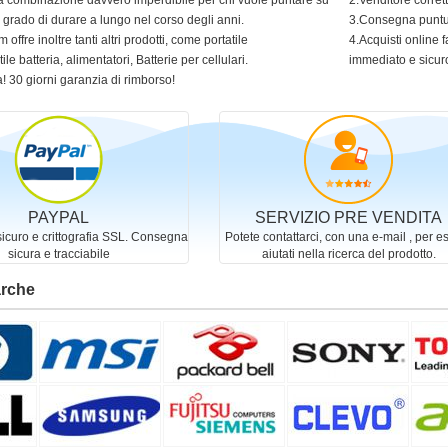
 una combinazione davvero imperdibile per chi vuole puntare su
2.Venditore corret
in grado di durare a lungo nel corso degli anni.
3.Consegna puntua
 offre inoltre tanti altri prodotti, come portatile
4.Acquisti online f
ile batteria, alimentatori, Batterie per cellulari.
immediato e sicur
! 30 giorni garanzia di rimborso!
PAYPAL
SERVIZIO PRE VENDITA
curo e crittografia SSL. Consegna
Potete contattarci, con una e-mail , per e
sicura e tracciabile
aiutati nella ricerca del prodotto.
arche