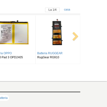
casa
La
1
/
4
AMSUNG
Batteria SAMSUNG
Batteria ALLDOCUBE
laxy Tab S9FE
SAMSUNG Tab Active Pro SM-
Alldocube T50
X518
T540/T545/T547
atteria