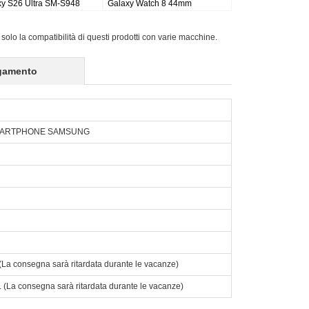
 Plus Wi-fi
Galaxy Tab S9FE X510 X516
Active Pro SM-T540/T545/
16
X518
 solo la compatibilità di questi prodotti con varie macchine.
gamento
SMARTPHONE SAMSUNG
o. (La consegna sarà ritardata durante le vacanze)
to. (La consegna sarà ritardata durante le vacanze)