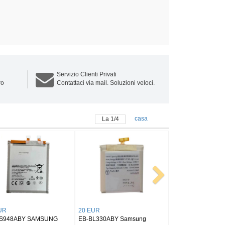
Servizio Clienti Privati
ro
Contattaci via mail. Soluzioni veloci.
casa
La
1
/
4
25 EUR
25 EUR
BY SAMSUNG
EB-BX516ABY SAMSUNG
BT545ABY SAMSUNG Tab