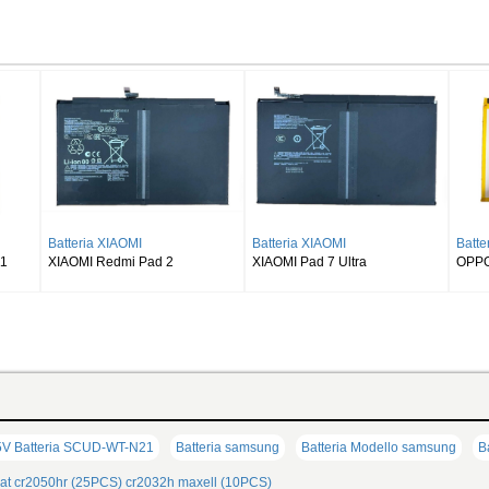
Batteria SAMSUNG
Batteria SAMSUNG
Batteria S
SAMSUNG Galaxy Tab S8 Ultra
SAMSUNG Galaxy Tab S9 Plus
SAMSUNG Ga
SM-X900
Wi-fi X810/5G X816
X510 X516 
V Batteria SCUD-WT-N21
Batteria samsung
Batteria Modello samsung
B
at
cr2050hr (25PCS)
cr2032h maxell (10PCS)