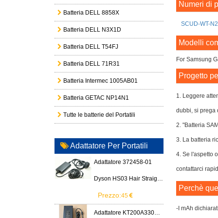
Numeri di p
Batteria DELL 8858X
SCUD-WT-N2
Batteria DELL N3X1D
Modelli com
Batteria DELL T54FJ
For Samsung G
Batteria DELL 71R31
Progetto p
Batteria Intermec 1005AB01
1. Leggere atte
Batteria GETAC NP14N1
dubbi, si prega 
Tutte le batterie del Portatili
2. "Batteria SA
3. La batteria ri
Adattatore Per Portatili
4. Se l'aspetto 
Adattatore 372458-01
contattarci rapi
Dyson HS03 Hair Straightener
Perchè ques
Prezzo:
45
-I mAh dichiarat
Adattatore KT200A3300666B3