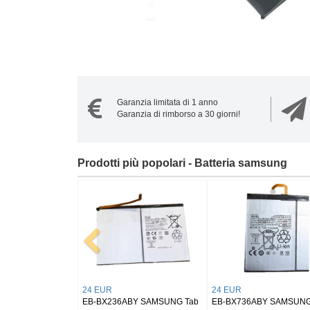
Garanzia limitata di 1 anno
Garanzia di rimborso a 30 giorni!
Prodotti più popolari - Batteria samsung
20 EUR
21 EUR
MSUNG
EB-BL330ABY Samsung
EB-BS946ABY Samsung