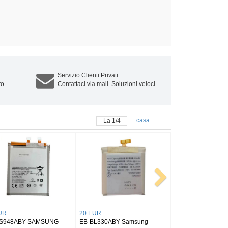
Servizio Clienti Privati
ro
Contattaci via mail. Soluzioni veloci.
casa
La
1
/
4
R
25 EUR
25 EUR
X818ABY SAMSUNG
EB-BX516ABY SAMSUNG
BT545ABY SAMSUN