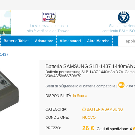
La sicurezza del nostro
Siamo un'azien
sito è verificata da Thawte.
certificata BSI e IS
Batterie Tablet
Adattatore
Alimentatori
Altre Marche
-1437
Batteria SAMSUNG SLB-1437 1440mAh 
Batteria per samsung SLB-1437 1440mAh 3.7V. Compa
V3/V4/V5/V6/V50/V70
(
Vedi di più
)Modello di batteria compatibile
|
Vuoi c
DISPONIBILITÀ:
In Scorta
CATEGORIA:
BATTERIA SAMSUNG
CONDIZIONE:
NUOVO
26 €
PREZZO:
Costi di spedizione: 4