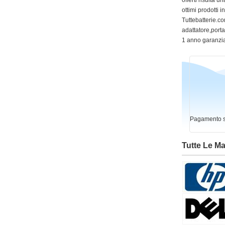
offerti risulta
ottimi prodotti 
Tuttebatterie.com
adattatore,portat
1 anno garanzia
Pagamento si
Tutte Le M