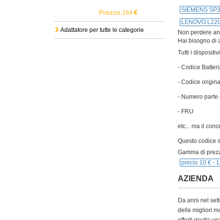
SIEMENS SP
Prezzo:
164
LENOVO L22
Adattatore per tutte le categorie
Non perdere anch
Hai bisogno di a
Tutti i disposit
- Codice Batteri
- Codice origina
- Numero parte 
- FRU
etc... ma il con
Questo codice si
Gamma di prezz
precio 10 € -
1
AZIENDA
Da anni nel sett
delle migliori m