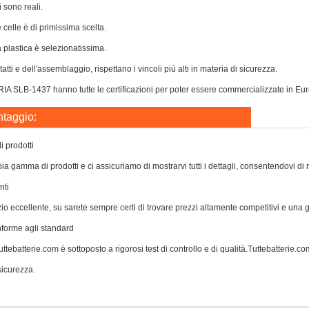
i sono reali.
e celle è di primissima scelta.
a plastica è selezionatissima.
atti e dell'assemblaggio, rispettano i vincoli più alti in materia di sicurezza.
 SLB-1437 hanno tutte le certificazioni per poter essere commercializzate in Europa
ntaggio:
 prodotti
a gamma di prodotti e ci assicuriamo di mostrarvi tutti i dettagli, consentendovi di 
nti
zio eccellente, su sarete sempre certi di trovare prezzi altamente competitivi e una
nforme agli standard
ttebatterie.com è sottoposto a rigorosi test di controllo e di qualità.Tuttebatterie.com 
icurezza.