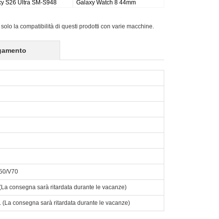
 Tab S9 Plus Wi-fi
Galaxy Tab S9FE X510 X516
Active Pro SM-T540
5G X816
X518
 solo la compatibilità di questi prodotti con varie macchine.
gamento
V50/V70
o. (La consegna sarà ritardata durante le vacanze)
to. (La consegna sarà ritardata durante le vacanze)