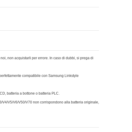
i, non acquistarli per errore. In caso di dubbi, si prega di
 perfettamente compatibile con Samsung Linkstyle
Ni-CD, batteria a bottone o batteria PLC.
 V3/V4/V5/V6/V50/V70 non corrispondono alla batteria originale,