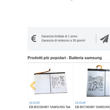
Garanzia limitata di 1 anno
Garanzia di rimborso a 30 giorni!
Prodotti più popolari - Batteria samsung
20 EUR
21 EUR
BY SAMSUNG
EB-BL330ABY Samsung
EB-BS946ABY Samsung