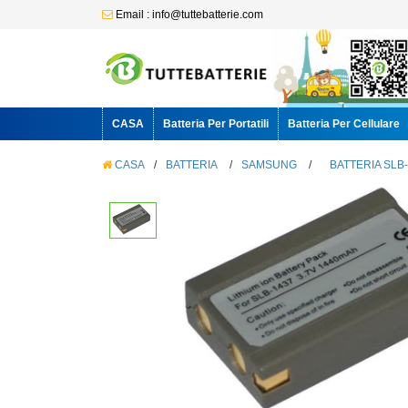
Email : info@tuttebatterie.com
CASA
Batteria Per Portatili
Batteria Per Cellulare
CASA
/
BATTERIA
/
SAMSUNG
/
BATTERIA SLB