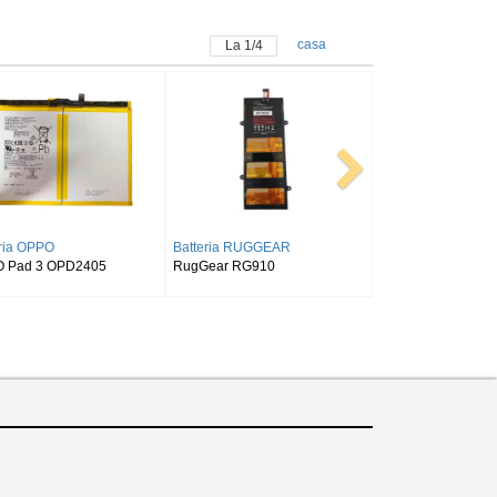
casa
La
1
/
4
ria SAMSUNG
Batteria SAMSUNG
Batteria ALLDOCUB
NG Galaxy Tab S9FE
SAMSUNG Tab Active Pro SM-
Alldocube T50
X516 X518
T540/T545/T547