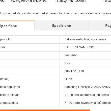
buds 2 pro earbuds
Galaxy Tab S8 Ultra SM-X900
Galaxy
X810/
sito sono parti di ricambio aftermarket generiche. I nomi dei marchi elencati indicano
Spedizione
Pa
Specifiche
prodotto
Batteria sostitutiva, Nuovissima
abile
BATTERIA SAMSUNG
1440mAh
3.7V
20IV1220_Oth
teriali)
Li-ion
ello applicabili
Samsung Linkstyle V3/V4/V5/V6/
dizione stimata
1 - 2 giorni lavorativi al più prest
segna stimata
7 - 20 giorni lavorativi al più pres