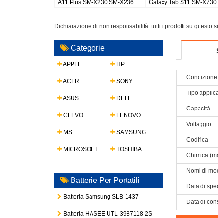
ltra SM-S948
Galaxy Watch 8 44mm
Galaxy S26 Plus/S947
Dichiarazione di non responsabilità: tutti i prodotti su questo 
Categorie
APPLE
HP
Condizione 
ACER
SONY
Tipo applic
ASUS
DELL
Capacità
CLEVO
LENOVO
Voltaggio
MSI
SAMSUNG
Codifica
MICROSOFT
TOSHIBA
Chimica (ma
Nomi di mod
Batterie Per Portatili
Data di spe
Batteria Samsung SLB-1437
Data di con
Batteria HASEE UTL-3987118-2S