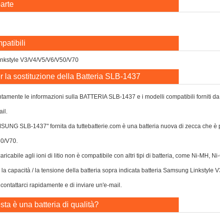
arte
patibili
nkstyle V3/V4/V5/V6/V50/V70
r la sostituzione della Batteria SLB-1437
tamente le informazioni sulla BATTERIA SLB-1437 e i modelli compatibili forniti da no
il.
MSUNG SLB-1437" fornita da tuttebatterie.com è una batteria nuova di zecca che è
0/V70.
caricabile agli ioni di litio non è compatibile con altri tipi di batteria, come Ni-MH, 
o la capacità / la tensione della batteria sopra indicata batteria Samsung Linkstyle
contattarci rapidamente e di inviare un'e-mail.
ta è una batteria di qualità?