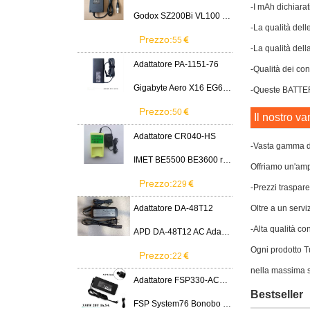
-I mAh dichiarat
Godox SZ200Bi VL100 VL200 VL300 LED Light
-La qualità dell
Prezzo:
55
-La qualità dell
Adattatore PA-1151-76
-Qualità dei cont
Gigabyte Aero X16 EG61H RTX 5070 2WHA3USC64AH LITEON PA-1151-76 150W adapter
-Queste BATTERIA
Prezzo:
50
Il nostro va
Adattatore CR040-HS
-Vasta gamma di
IMET BE5500 BE3600 remote control battery
Offriamo un'ampi
Prezzo:
229
-Prezzi traspare
Adattatore DA-48T12
Oltre a un servi
-Alta qualità co
APD DA-48T12 AC Adapter 12V 4A Power Supply Cord
Ogni prodotto Tu
Prezzo:
22
nella massima s
Adattatore FSP330-ACAU3
Bestseller
FSP System76 Bonobo WS (bonw16)/Ultra 9/RTX5090