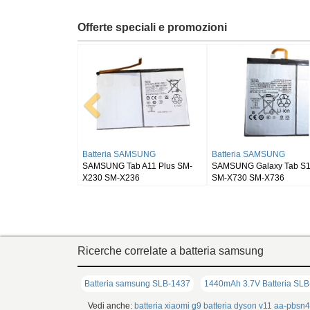
Offerte speciali e promozioni
O
Batteria RUGGEAR
Batteria BLACKVIEW
 OPD2405
RugGear RG910
Blackview DK111
Ricerche correlate a batteria samsung
Batteria samsung SLB-1437
1440mAh 3.7V Batteria SL
Vedi anche:
batteria xiaomi g9
batteria dyson v11
aa-pbsn4