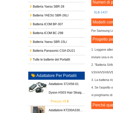
Numeri di p
Batteria Yaesu SBR-28
SLB-1437
Batteria YAESU SBR-26LI
Modelli com
Batteria ICOM BP-307
For Samsung Li
Batteria ICOM BC-298
Progetto pe
Batteria Yaesu SBR-15Li
1. Leggere atten
Batteria Panasonic CGA-DU21
inviare una e-ma
Tutte le batterie del Portatili
2. "Batteria SA
V3/V4/V5/V6/V5
Adattatore Per Portatili
3. La batteria ri
Adattatore 372458-01
4. Se l'aspetto 
Dyson HS03 Hair Straightener
vi preghiamo di 
Prezzo:
45
Perchè ques
Adattatore KT200A3300666B3