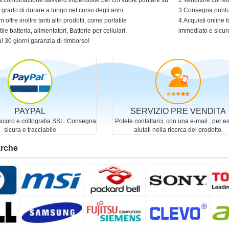
 una combinazione davvero imperdibile per chi vuole puntare su
2.Venditore corret
in grado di durare a lungo nel corso degli anni.
3.Consegna puntua
 offre inoltre tanti altri prodotti, come portatile
4.Acquisti online f
ile batteria, alimentatori, Batterie per cellulari.
immediato e sicur
! 30 giorni garanzia di rimborso!
PAYPAL
SERVIZIO PRE VENDITA
curo e crittografia SSL. Consegna
Potete contattarci, con una e-mail , per e
sicura e tracciabile
aiutati nella ricerca del prodotto.
arche