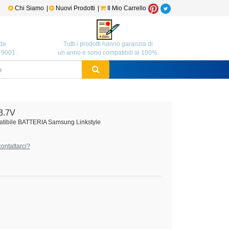
Chi Siamo
|
Nuovi Prodotti
|
Il Mio Carrello
da
Tutti i prodotti hanno garanzia di
O 9001.
un anno e sono compatibili al 100%.
3.7V
tibile BATTERIA Samsung Linkstyle
ontattarci?