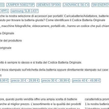
303
JUMPER 5080270P
SIEMENS SP306
LNOVANCE S6-C4
SM-ENERG
C4PF1
samsung SLB-1437
e la nostra selezione di accessori per portatili: Caricabatterie/Adattatore, batterie
iuto per trovare la batteria giusta? Come identificare il Codice Batteria Originale
ivi, macchine fotografiche, videocamere, portatili etc...hanno un codice che può chiam
a Originale
le del produttore
originale
cetto è sempre lo stesso e si tratta del Codice Batteria Originale.
 trova stampato sull'etichetta della batteria oppure direttamente stampato sul case p
i
9,99 €
precio 20 € -
29,99 €
precio 30 € -
39,99 €
precio 40 € -
49,99 €
ore, questo punto vendita offre una ampia scelta di batterie
caratteristica pro
arche al miglior prezzo. L'assortimento e la qualità dei prodotti
1.la nostra batter