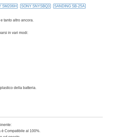
Y SM206H
SONY SNYSBQ3
SANDING SB-25A
 e tanto altro ancora.
arsi in vari modi:
lastico della batteria.
minente:
ia è Compatibile al 100%.