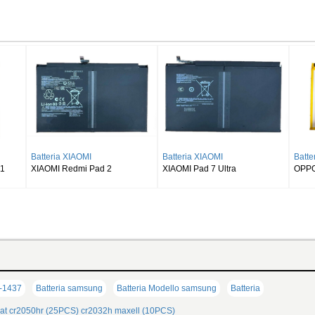
Batteria SAMSUNG
Batteria SAMSUNG
Batte
SAMSUNG Galaxy Tab S8 Ultra
SAMSUNG Galaxy Tab S9 Plus
SAMSU
SM-X900
Wi-fi X810/5G X816
X510 
B-1437
Batteria samsung
Batteria Modello samsung
Batteria
at
cr2050hr (25PCS)
cr2032h maxell (10PCS)