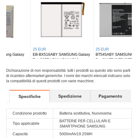
25 EUR
25 EUR
EB-BX516ABY SAMSUNG Galaxy
BT545ABY SAMSUNG Tab Active
Tab S9FE X510 X516 X518
Pro SM-T540/T545/T547
Dichiarazione di non responsabilità: tutti i prodotti su questo sito sono parti
di ricambio aftermarket generiche. I nomi dei marchi elencati indicano solo
la compatibilità di questi prodotti con varie macchine.
Spedizione
Pagamento
Specifiche
Condizione prodotto
Batteria sostitutiva, Nuovissima
BATTERIE PER CELLULARI E
Tipo applicabile
SMARTPHONE SAMSUNG
Capacità
5000mAh/19.25WH