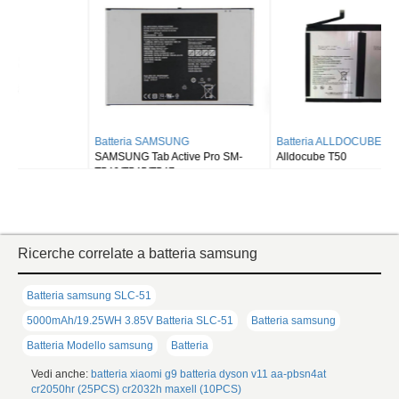
Batteria SAMSUNG
Batteria ALLDOCUBE
SAMSUNG Tab Active Pro SM-
Alldocube T50
T540/T545/T547
Ricerche correlate a batteria samsung
Batteria samsung SLC-51
5000mAh/19.25WH 3.85V Batteria SLC-51
Batteria samsung
Batteria Modello samsung
Batteria
Vedi anche:
batteria xiaomi g9
batteria dyson v11
aa-pbsn4at
cr2050hr (25PCS)
cr2032h maxell (10PCS)