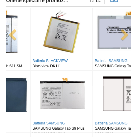
Offerte speciali e promozioni
casa
La
2
/
4
Batteria BLACKVIEW
Batteria SAMSUNG
Blackview DK111
SAMSUNG Galaxy Tab S8 Ultra
SM-X900
Batteria SAMSUNG
Batteria SAMSUNG
SAMSUNG Galaxy Tab S9 Plus
SAMSUNG Galaxy Tab S9FE X510
Wi-fi X810/5G X816
X516 X518