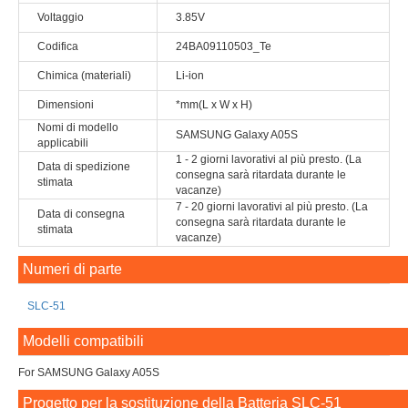
Voltaggio
3.85V
Codifica
24BA09110503_Te
Chimica (materiali)
Li-ion
Dimensioni
*mm(L x W x H)
Nomi di modello
SAMSUNG Galaxy A05S
applicabili
1 - 2 giorni lavorativi al più presto. (La
Data di spedizione
consegna sarà ritardata durante le
stimata
vacanze)
7 - 20 giorni lavorativi al più presto. (La
Data di consegna
consegna sarà ritardata durante le
stimata
vacanze)
Numeri di parte
SLC-51
Modelli compatibili
For SAMSUNG Galaxy A05S
Progetto per la sostituzione della Batteria SLC-51