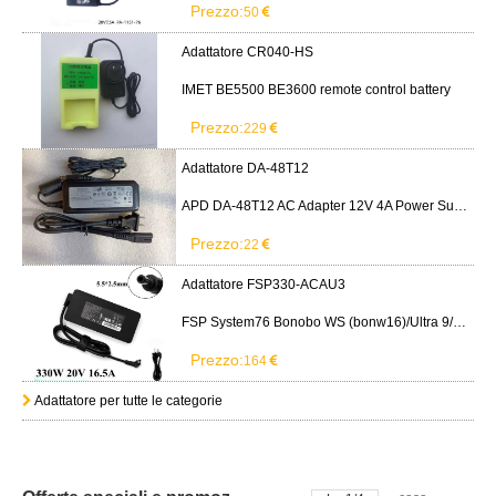
Prezzo:
50
Adattatore CR040-HS
IMET BE5500 BE3600 remote control battery
Prezzo:
229
Adattatore DA-48T12
APD DA-48T12 AC Adapter 12V 4A Power Supply Cord
Prezzo:
22
Adattatore FSP330-ACAU3
FSP System76 Bonobo WS (bonw16)/Ultra 9/RTX5090
Prezzo:
164
Adattatore per tutte le categorie