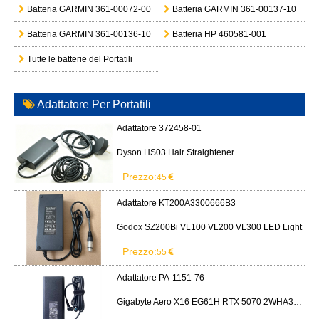
Batteria GARMIN 361-00072-00
Batteria GARMIN 361-00137-10
Batteria GARMIN 361-00136-10
Batteria HP 460581-001
Tutte le batterie del Portatili
Adattatore Per Portatili
Adattatore 372458-01
Dyson HS03 Hair Straightener
Prezzo:
45
Adattatore KT200A3300666B3
Godox SZ200Bi VL100 VL200 VL300 LED Light
Prezzo:
55
Adattatore PA-1151-76
Gigabyte Aero X16 EG61H RTX 5070 2WHA3USC64AH LITEON PA-1151-76 150W adapter