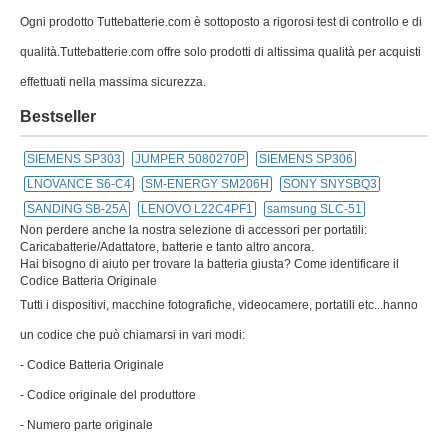
Ogni prodotto Tuttebatterie.com è sottoposto a rigorosi test di controllo e di
qualità.Tuttebatterie.com offre solo prodotti di altissima qualità per acquisti
effettuati nella massima sicurezza.
Bestseller
SIEMENS SP303
JUMPER 5080270P
SIEMENS SP306
LNOVANCE S6-C4
SM-ENERGY SM206H
SONY SNYSBQ3
SANDING SB-25A
LENOVO L22C4PF1
samsung SLC-51
Non perdere anche la nostra selezione di accessori per portatili:
Caricabatterie/Adattatore, batterie e tanto altro ancora.
Hai bisogno di aiuto per trovare la batteria giusta? Come identificare il
Codice Batteria Originale
Tutti i dispositivi, macchine fotografiche, videocamere, portatili etc...hanno
un codice che può chiamarsi in vari modi:
- Codice Batteria Originale
- Codice originale del produttore
- Numero parte originale