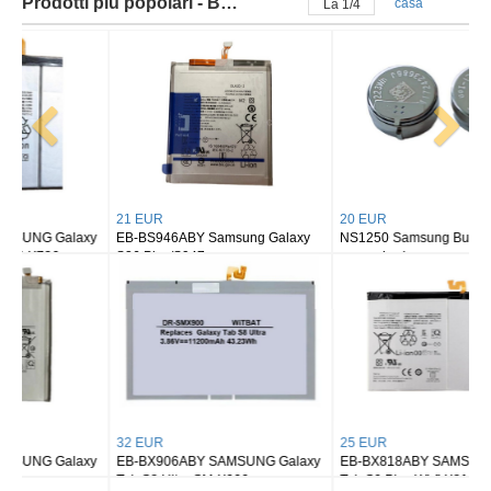
Prodotti più popolari - Batteria samsung
casa
La
2
/
4
21 EUR
20 EUR
EB-BS946ABY Samsung Galaxy
NS1250 Samsung Buds 2/ buds 2
S26 Plus/S947
pro earbuds
32 EUR
25 EUR
EB-BX906ABY SAMSUNG Galaxy
EB-BX818ABY SAMSUNG Galaxy
Tab S8 Ultra SM-X900
Tab S9 Plus Wi-fi X810/5G X816