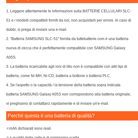
1. Leggere attentamente le informazioni sulla BATTERIE CELLULARI SLC-
51 e i modelli compatibili forniti da noi, non acquistarli per errore. In caso di
dubbi, si prega di inviare una e-mail.
2. "Batteria SAMSUNG SLC-51" fornita da tuttebatterie.com è una batteria
nuova di zecca che è perfettamente compatibile con SAMSUNG Galaxy
A05S.
3. La batteria ricaricabile agli ioni di litio non è compatibile con altri tipi di
batteria, come Ni-MH, Ni-CD, batteria a bottone o batteria PLC.
4. Se l'aspetto o la capacità / la tensione della batteria sopra indicata
batteria SAMSUNG Galaxy A05S non corrispondono alla batteria originale,
vi preghiamo di contattarci rapidamente e di inviare un'e-mail.
Perchè questa è una batteria di qualità?
-I mAh dichiarati sono reali.
-La qualità delle celle è di primissima scelta.