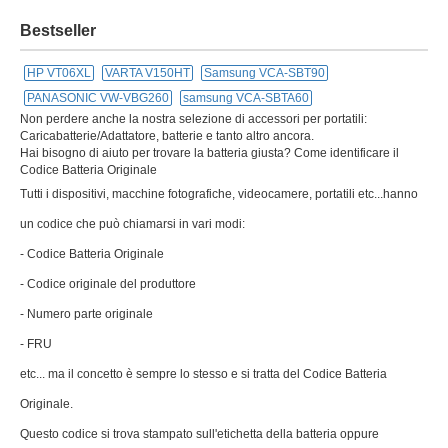
Bestseller
HP VT06XL
VARTA V150HT
Samsung VCA-SBT90
PANASONIC VW-VBG260
samsung VCA-SBTA60
Non perdere anche la nostra selezione di accessori per portatili:
Caricabatterie/Adattatore, batterie e tanto altro ancora.
Hai bisogno di aiuto per trovare la batteria giusta? Come identificare il
Codice Batteria Originale
Tutti i dispositivi, macchine fotografiche, videocamere, portatili etc...hanno
un codice che può chiamarsi in vari modi:
- Codice Batteria Originale
- Codice originale del produttore
- Numero parte originale
- FRU
etc... ma il concetto è sempre lo stesso e si tratta del Codice Batteria
Originale.
Questo codice si trova stampato sull'etichetta della batteria oppure