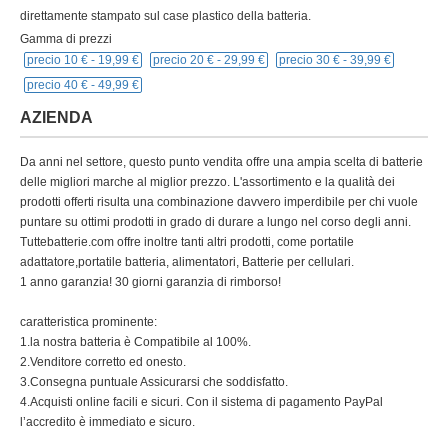
direttamente stampato sul case plastico della batteria.
Gamma di prezzi
precio 10 € -
19,99 €
precio 20 € -
29,99 €
precio 30 € -
39,99 €
precio 40 € -
49,99 €
AZIENDA
Da anni nel settore, questo punto vendita offre una ampia scelta di batterie
delle migliori marche al miglior prezzo. L'assortimento e la qualità dei
prodotti offerti risulta una combinazione davvero imperdibile per chi vuole
puntare su ottimi prodotti in grado di durare a lungo nel corso degli anni.
Tuttebatterie.com offre inoltre tanti altri prodotti, come portatile
adattatore,portatile batteria, alimentatori, Batterie per cellulari.
1 anno garanzia! 30 giorni garanzia di rimborso!
caratteristica prominente:
1.la nostra batteria è Compatibile al 100%.
2.Venditore corretto ed onesto.
3.Consegna puntuale Assicurarsi che soddisfatto.
4.Acquisti online facili e sicuri. Con il sistema di pagamento PayPal
l’accredito è immediato e sicuro.