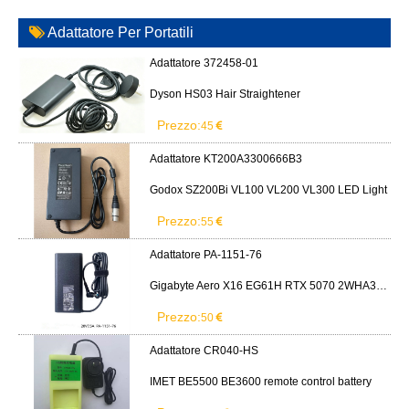
Adattatore Per Portatili
Adattatore 372458-01
Dyson HS03 Hair Straightener
Prezzo:
45
Adattatore KT200A3300666B3
Godox SZ200Bi VL100 VL200 VL300 LED Light
Prezzo:
55
Adattatore PA-1151-76
Gigabyte Aero X16 EG61H RTX 5070 2WHA3USC64AH LITEON PA-1151-76 150W adapter
Prezzo:
50
Adattatore CR040-HS
IMET BE5500 BE3600 remote control battery