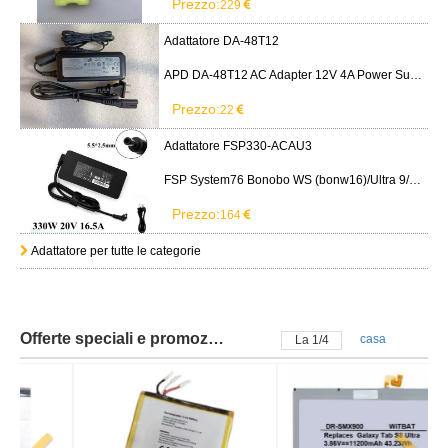
Prezzo:
229
Adattatore DA-48T12
APD DA-48T12 AC Adapter 12V 4A Power Supply Cord
Prezzo:
22
Adattatore FSP330-ACAU3
FSP System76 Bonobo WS (bonw16)/Ultra 9/RTX5090
Prezzo:
164
Adattatore per tutte le categorie
Offerte speciali e promozioni
casa
La
2
/
4