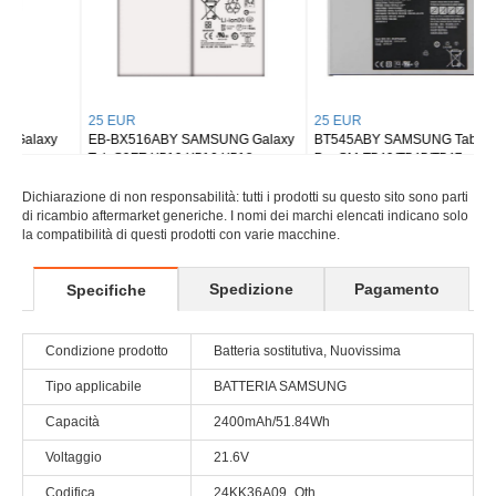
25 EUR
25 EUR
EB-BX516ABY SAMSUNG Galaxy
BT545ABY SAMSUNG Tab Active
Tab S9FE X510 X516 X518
Pro SM-T540/T545/T547
Dichiarazione di non responsabilità: tutti i prodotti su questo sito sono parti
di ricambio aftermarket generiche. I nomi dei marchi elencati indicano solo
la compatibilità di questi prodotti con varie macchine.
Spedizione
Pagamento
Specifiche
Condizione prodotto
Batteria sostitutiva, Nuovissima
Tipo applicabile
BATTERIA SAMSUNG
Capacità
2400mAh/51.84Wh
Voltaggio
21.6V
Codifica
24KK36A09_Oth