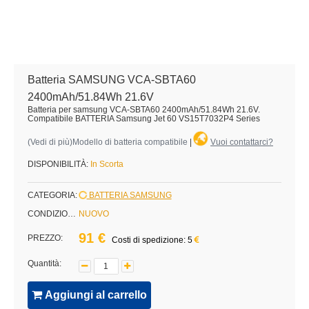
Batteria SAMSUNG VCA-SBTA60
2400mAh/51.84Wh 21.6V
Batteria per samsung VCA-SBTA60 2400mAh/51.84Wh 21.6V.
Compatibile BATTERIA Samsung Jet 60 VS15T7032P4 Series
(
Vedi di più
)Modello di batteria compatibile
|
Vuoi contattarci?
DISPONIBILITÀ:
In Scorta
CATEGORIA:
BATTERIA SAMSUNG
CONDIZIONE:
NUOVO
91 €
PREZZO:
Costi di spedizione: 5
Quantità:
Aggiungi al carrello