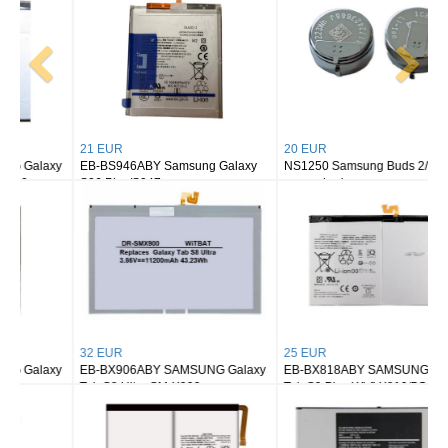
21 EUR
20 EUR
EB-BS946ABY Samsung Galaxy
NS1250 Samsung Buds 2/ buds 2
S26 Plus/S947
pro earbuds
32 EUR
25 EUR
EB-BX906ABY SAMSUNG Galaxy
EB-BX818ABY SAMSUNG Galaxy
Tab S8 Ultra SM-X900
Tab S9 Plus Wi-fi X810/5G X816