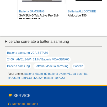
Batteria SAMSUNG
Batteria ALLDOCUBE
SAMSUNG Tab Active Pro SM-
Alldocube T50
T540/T545/T547
Ricerche correlate a batteria samsung
Batteria samsung VCA-SBTA60
2400mAh/51.84Wh 21.6V Batteria VCA-SBTA60
Batteria samsung
Batteria Modello samsung
Batteria
Vedi anche:
batteria xiaomi g9
batteria dyson v11
aa-pbsn4at
cr2050hr (25PCS)
cr2032h maxell (10PCS)
SERVICE
Domande Frequenti