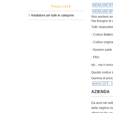
NEWLAND BT
Prezzo:
164
NEWLAND BF
Adattatore per tutte le categorie
Non perdere anch
Hai bisogno di a
Tutti i disposit
- Codice Batteri
- Codice origina
- Numero parte 
- FRU
etc... ma il con
Questo codice si
Gamma di prezz
precio 10 € -
1
AZIENDA
Da anni nel sett
delle migliori m