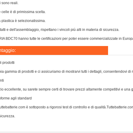
i sono reali.
e celle è di primissima scelta.
a plastica è selezionatissima.
atti e dell'assemblaggio, rispettano i vincoli più alti in materia di sicurezza.
 BDC70 hanno tutte le certificazioni per poter essere commercializzate in Europa ri
ntaggio:
 prodotti
a gamma di prodotti e ci assicuriamo di mostrarvi tutti i dettagli, consentendovi di 
nti
zio eccellente, su sarete sempre certi di trovare prezzi altamente competitivi e una
nforme agli standard
ttebatterie.com è sottoposto a rigorosi test di controllo e di qualità.Tuttebatterie.com 
icurezza.