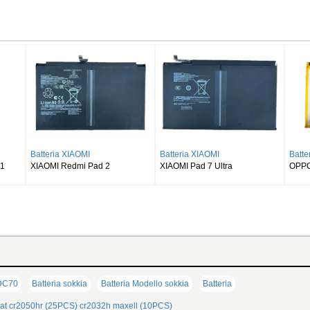
eria SAMSUNG
Batteria SAMSUNG
Batteria SAMSUN
UNG Galaxy Tab S8 Ultra
SAMSUNG Galaxy Tab S9 Plus
SAMSUNG Galaxy 
X900
Wi-fi X810/5G X816
X510 X516 X518
BDC70
Batteria sokkia
Batteria Modello sokkia
Batteria
at
cr2050hr (25PCS)
cr2032h maxell (10PCS)