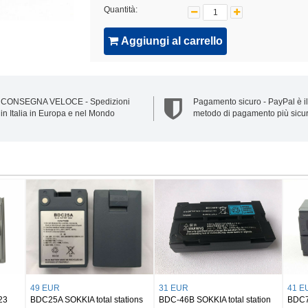
Quantità:
Aggiungi al carrello
CONSEGNA VELOCE - Spedizioni
Pagamento sicuro - PayPal è il
in Italia in Europa e nel Mondo
metodo di pagamento più sicu
49 EUR
31 EUR
41 E
23
BDC25A SOKKIA total stations
BDC-46B SOKKIA total station
BDC7