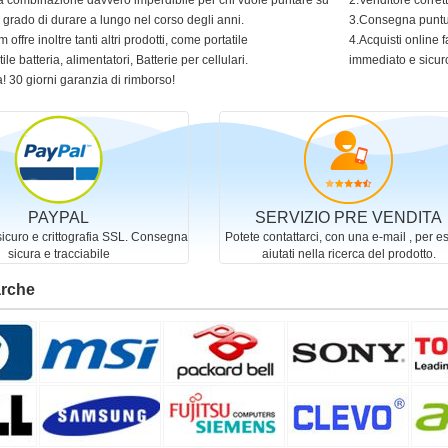
 una combinazione davvero imperdibile per chi vuole puntare su
2.Venditore corret
in grado di durare a lungo nel corso degli anni.
3.Consegna puntua
 offre inoltre tanti altri prodotti, come portatile
4.Acquisti online f
ile batteria, alimentatori, Batterie per cellulari.
immediato e sicur
! 30 giorni garanzia di rimborso!
PAYPAL
SERVIZIO PRE VENDITA
curo e crittografia SSL. Consegna
Potete contattarci, con una e-mail , per e
sicura e tracciabile
aiutati nella ricerca del prodotto.
arche