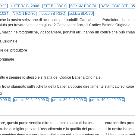
Y90
HYTERA BL2006
ZTE BL-38CY
SOKKIA BDC70
DATALOGIC BTDL35
1024
NIKON BC-80
Topcon BT-32Q
sokkia BDC70
e la nostra selezione di accessori per portatili: Caricabatterie/Adattatore, batterie
iuto per trovare la batteria giusta? Come identificare il Codice Batteria Originale
ivi, macchine fotografiche, videocamere, portatili etc...hanno un codice che può chiam
a Originale
le del produttore
originale
cetto è sempre lo stesso e si tratta del Codice Batteria Originale.
 trova stampato sull'etichetta della batteria oppure direttamente stampato sul case p
i
9,99 €
precio 20 € -
29,99 €
precio 30 € -
39,99 €
precio 40 € -
49,99 €
ore, questo punto vendita offre una ampia scelta di batterie
caratteristica pro
arche al miglior prezzo. L'assortimento e la qualità dei prodotti
1.la nostra batter