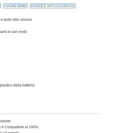
XIAOMI BM80
DOOGEE BAT2419285150
 e tanto altro ancora.
arsi in vari modi:
lastico della batteria.
minente:
ia è Compatibile al 100%.