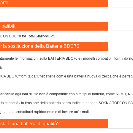
arte
patibili
CON BDC70 for Total Station/GPS
r la sostituzione della Batteria BDC70
tamente le informazioni sulla BATTERIA BDC70 e i modelli compatibili forniti da noi,
il.
KKIA BDC70" fornita da tuttebatterie.com è una batteria nuova di zecca che è pe
caricabile agli ioni di litio non è compatibile con altri tipi di batteria, come Ni-MH, 
 o la capacità / la tensione della batteria sopra indicata batteria SOKKIA TOPCON B
eghiamo di contattarci rapidamente e di inviare un'e-mail.
ta è una batteria di qualità?