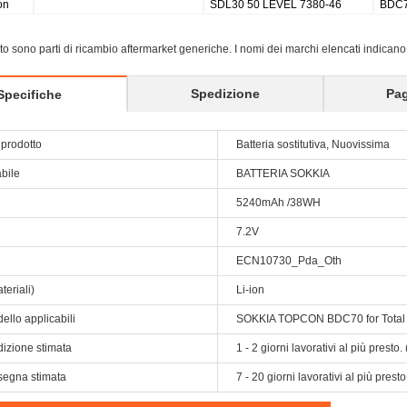
on
SDL30 50 LEVEL 7380-46
BDC70
40200040
sito sono parti di ricambio aftermarket generiche. I nomi dei marchi elencati indicano
Spedizione
Pa
Specifiche
prodotto
Batteria sostitutiva, Nuovissima
abile
BATTERIA SOKKIA
5240mAh /38WH
7.2V
ECN10730_Pda_Oth
teriali)
Li-ion
ello applicabili
SOKKIA TOPCON BDC70 for Total 
dizione stimata
1 - 2 giorni lavorativi al più prest
segna stimata
7 - 20 giorni lavorativi al più pres