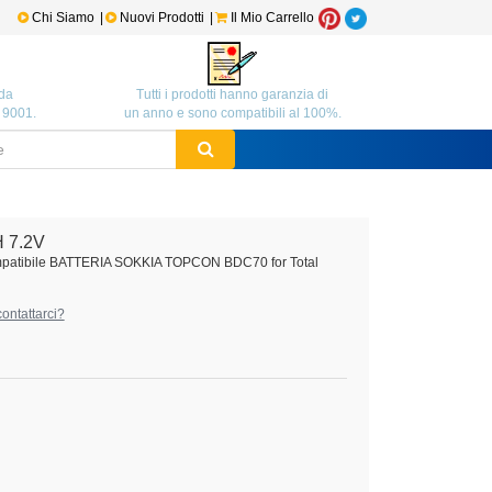
Chi Siamo
|
Nuovi Prodotti
|
Il Mio Carrello
da
Tutti i prodotti hanno garanzia di
O 9001.
un anno e sono compatibili al 100%.
 7.2V
mpatibile BATTERIA SOKKIA TOPCON BDC70 for Total
ontattarci?