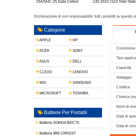
25A/SHC-25 Data Collect
130 2010 2110 Total Stati
Dichiarazione di non responsabilità: tutti i prodotti su questo 
Categorie
APPLE
HP
Condizione 
ACER
SONY
Tipo applic
ASUS
DELL
Capacità
CLEVO
LENOVO
Voltaggio
MSI
SAMSUNG
Codifica
MICROSOFT
TOSHIBA
Chimica (ma
Nomi di mod
Batterie Per Portatili
Data di spe
Batteria SOKKIA BDC70
Data di con
Batteria IBM 23R0247