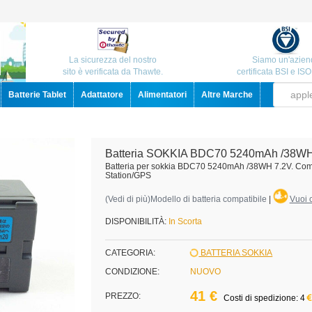
La sicurezza del nostro
Siamo un'azien
sito è verificata da Thawte.
certificata BSI e IS
Batterie Tablet
Adattatore
Alimentatori
Altre Marche
Batteria SOKKIA BDC70 5240mAh /38WH
Batteria per sokkia BDC70 5240mAh /38WH 7.2V. Co
Station/GPS
(
Vedi di più
)Modello di batteria compatibile
|
Vuoi c
DISPONIBILITÀ:
In Scorta
CATEGORIA:
BATTERIA SOKKIA
CONDIZIONE:
NUOVO
41 €
PREZZO:
Costi di spedizione: 4