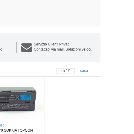
Servizio Clienti Privati
ro
Contattaci via mail. Soluzioni veloci.
casa
La
1
/
1
UR
0 SOKKIA TOPCON