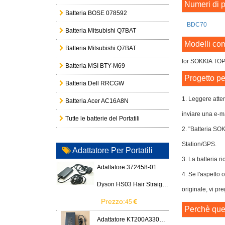
Numeri di p
Batteria BOSE 078592
BDC70
Batteria Mitsubishi Q7BAT
Modelli com
Batteria Mitsubishi Q7BAT
for SOKKIA TOP
Batteria MSI BTY-M69
Progetto pe
Batteria Dell RRCGW
1. Leggere atten
Batteria Acer AC16A8N
inviare una e-ma
Tutte le batterie del Portatili
2. "Batteria SO
Station/GPS.
Adattatore Per Portatili
3. La batteria ri
Adattatore 372458-01
4. Se l'aspetto
Dyson HS03 Hair Straightener
originale, vi pr
Prezzo:
45
Perchè ques
Adattatore KT200A3300666B3