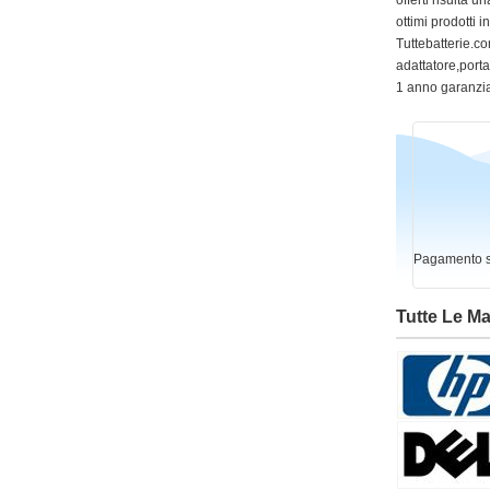
offerti risulta
ottimi prodotti 
Tuttebatterie.com
adattatore,portat
1 anno garanzia
Pagamento si
Tutte Le M