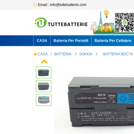
Email : info@tuttebatterie.com
CASA
Batteria Per Portatili
Batteria Per Cellulare
CASA
/
BATTERIA
/
SOKKIA
/
BATTERIA BDC70