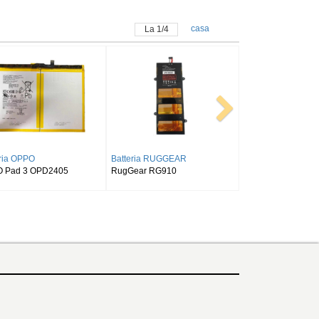
casa
La
1
/
4
G
Batteria SAMSUNG
Batteria ALLDOCUBE
Tab S9FE
SAMSUNG Tab Active Pro SM-
Alldocube T50
T540/T545/T547