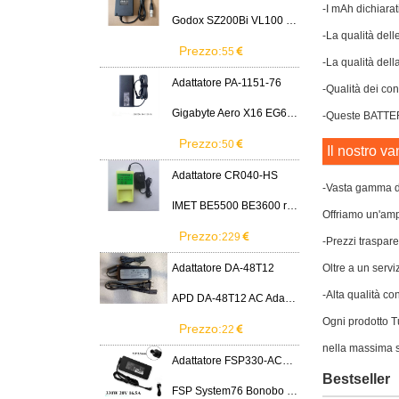
-I mAh dichiarat
Godox SZ200Bi VL100 VL200 VL300 LED Light
-La qualità dell
Prezzo:
55
-La qualità dell
Adattatore PA-1151-76
-Qualità dei cont
Gigabyte Aero X16 EG61H RTX 5070 2WHA3USC64AH LITEON PA-1151-76 150W adapter
-Queste BATTERIA
Prezzo:
50
Il nostro va
Adattatore CR040-HS
-Vasta gamma di
IMET BE5500 BE3600 remote control battery
Offriamo un'ampi
Prezzo:
229
-Prezzi traspare
Adattatore DA-48T12
Oltre a un servi
-Alta qualità co
APD DA-48T12 AC Adapter 12V 4A Power Supply Cord
Ogni prodotto Tu
Prezzo:
22
nella massima s
Adattatore FSP330-ACAU3
Bestseller
FSP System76 Bonobo WS (bonw16)/Ultra 9/RTX5090