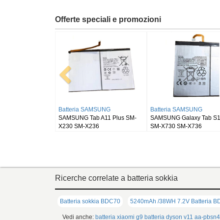
Offerte speciali e promozioni
Batteria RUGGEAR
Batteria BLACKVIEW
Batt
RugGear RG910
Blackview DK111
SAMS
SM-
Ricerche correlate a batteria sokkia
Batteria sokkia BDC70
5240mAh /38WH 7.2V Batteria 
Vedi anche:
batteria xiaomi g9
batteria dyson v11
aa-pbsn4