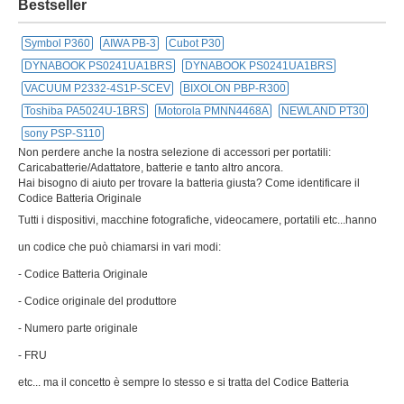
Bestseller
Symbol P360
AIWA PB-3
Cubot P30
DYNABOOK PS0241UA1BRS
DYNABOOK PS0241UA1BRS
VACUUM P2332-4S1P-SCEV
BIXOLON PBP-R300
Toshiba PA5024U-1BRS
Motorola PMNN4468A
NEWLAND PT30
sony PSP-S110
Non perdere anche la nostra selezione di accessori per portatili:
Caricabatterie/Adattatore, batterie e tanto altro ancora.
Hai bisogno di aiuto per trovare la batteria giusta? Come identificare il
Codice Batteria Originale
Tutti i dispositivi, macchine fotografiche, videocamere, portatili etc...hanno
un codice che può chiamarsi in vari modi:
- Codice Batteria Originale
- Codice originale del produttore
- Numero parte originale
- FRU
etc... ma il concetto è sempre lo stesso e si tratta del Codice Batteria