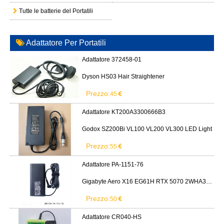
Tutte le batterie del Portatili
Adattatore Per Portatili
Adattatore 372458-01
Dyson HS03 Hair Straightener
Prezzo:
45
Adattatore KT200A3300666B3
Godox SZ200Bi VL100 VL200 VL300 LED Light
Prezzo:
55
Adattatore PA-1151-76
Gigabyte Aero X16 EG61H RTX 5070 2WHA3USC64AH LITEON PA-1151-76 150W adapter
Prezzo:
50
Adattatore CR040-HS