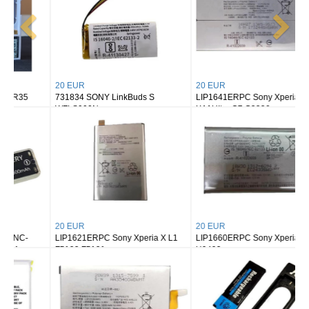
20 EUR
20 EUR
731834 SONY LinkBuds S
LIP1641ERPC Sony Xperia
WFLS900N
XA1UItra C7 G3226
20 EUR
20 EUR
LIP1621ERPC Sony Xperia X L1
LIP1660ERPC Sony Xperia XZ3
F5122 F5121
H9493