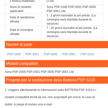
Chimica (materiali)
Li-ion
Nomi di modello
Sony PSP-2000 PSP-2001 PSP-3000
applicabili
PSP-3001 Lite
1 - 2 giorni lavorativi al più presto. (La
Data di spedizione
consegna sarà ritardata durante le
stimata
vacanze)
7 - 20 giorni lavorativi al più presto. (La
Data di consegna
consegna sarà ritardata durante le
stimata
vacanze)
Numeri di parte
PSP-2000
PSP-2001
PSP-3000
PSP-3001
PSP-S110
Modelli compatibili
Sony PSP-2000 PSP-2001 PSP-3000 PSP-3001 Lite
Progetto per la sostituzione della Batteria PSP-S110
1. Leggere attentamente le informazioni sulla BATTERIA PSP-S110 e i
modelli compatibili forniti da noi, non acquistarli per errore. In caso di
dubbi, si prega di inviare una e-mail.