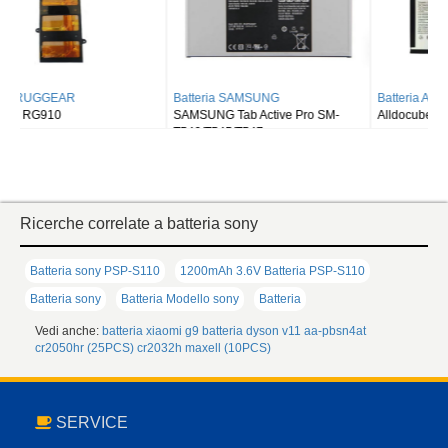
Batteria SAMSUNG
Batteria ALLDOCUBE
SAMSUNG Tab Active Pro SM-
Alldocube T50
T540/T545/T547
Ricerche correlate a batteria sony
Batteria sony PSP-S110
1200mAh 3.6V Batteria PSP-S110
Batteria sony
Batteria Modello sony
Batteria
Vedi anche:
batteria xiaomi g9
batteria dyson v11
aa-pbsn4at
cr2050hr (25PCS)
cr2032h maxell (10PCS)
SERVICE