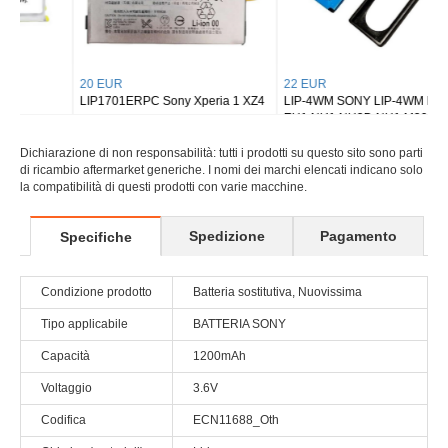
20 EUR
22 EUR
LIP1701ERPC Sony Xperia 1 XZ4
LIP-4WM SONY LIP-4WM MZ-RH1
EH1 NH1 NH3D NH1 M200
battery and charger
Dichiarazione di non responsabilità: tutti i prodotti su questo sito sono parti
di ricambio aftermarket generiche. I nomi dei marchi elencati indicano solo
la compatibilità di questi prodotti con varie macchine.
Spedizione
Pagamento
Specifiche
Condizione prodotto
Batteria sostitutiva, Nuovissima
Tipo applicabile
BATTERIA SONY
Capacità
1200mAh
Voltaggio
3.6V
Codifica
ECN11688_Oth