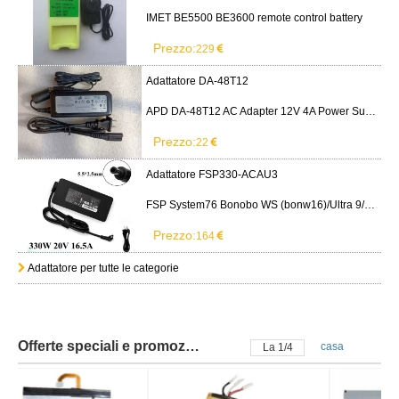
IMET BE5500 BE3600 remote control battery
Prezzo:
229
Adattatore DA-48T12
APD DA-48T12 AC Adapter 12V 4A Power Supply Cord
Prezzo:
22
Adattatore FSP330-ACAU3
FSP System76 Bonobo WS (bonw16)/Ultra 9/RTX5090
Prezzo:
164
Adattatore per tutte le categorie
Offerte speciali e promozioni
casa
La
2
/
4