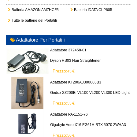
Batteria AMAZON AMZHCF5
Batteria IDATA CLP605
Tutte le batterie del Portatili
Adattatore Per Portatili
Adattatore 372458-01
Dyson HS03 Hair Straightener
Prezzo:
45
Adattatore KT200A3300666B3
Godox SZ200Bi VL100 VL200 VL300 LED Light
Prezzo:
55
Adattatore PA-1151-76
Gigabyte Aero X16 EG61H RTX 5070 2WHA3USC64AH LITEON PA-1151-76 150W adapter
Prezzo:
50