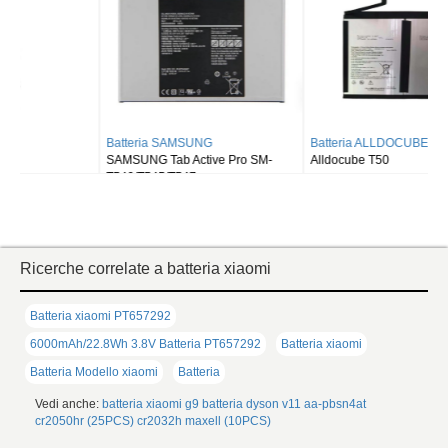
Batteria SAMSUNG
Batteria ALLDOCUBE
SAMSUNG Tab Active Pro SM-
Alldocube T50
T540/T545/T547
Ricerche correlate a batteria xiaomi
Batteria xiaomi PT657292
6000mAh/22.8Wh 3.8V Batteria PT657292
Batteria xiaomi
Batteria Modello xiaomi
Batteria
Vedi anche:
batteria xiaomi g9
batteria dyson v11
aa-pbsn4at
cr2050hr (25PCS)
cr2032h maxell (10PCS)