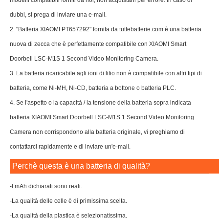
modelli compatibili forniti da noi, non acquistarli per errore. In caso di
dubbi, si prega di inviare una e-mail.
2. "Batteria XIAOMI PT657292" fornita da tuttebatterie.com è una batteria
nuova di zecca che è perfettamente compatibile con XIAOMI Smart
Doorbell LSC-M1S 1 Second Video Monitoring Camera.
3. La batteria ricaricabile agli ioni di litio non è compatibile con altri tipi di
batteria, come Ni-MH, Ni-CD, batteria a bottone o batteria PLC.
4. Se l'aspetto o la capacità / la tensione della batteria sopra indicata
batteria XIAOMI Smart Doorbell LSC-M1S 1 Second Video Monitoring
Camera non corrispondono alla batteria originale, vi preghiamo di
contattarci rapidamente e di inviare un'e-mail.
Perchè questa è una batteria di qualità?
-I mAh dichiarati sono reali.
-La qualità delle celle è di primissima scelta.
-La qualità della plastica è selezionatissima.