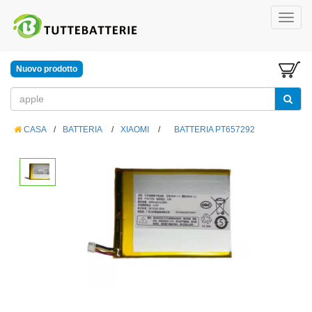
Nuovo prodotto
CASA
/
BATTERIA
/
XIAOMI
/
BATTERIA PT657292