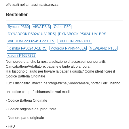
effettuati nella massima sicurezza.
Bestseller
Symbol P360
AIWA PB-3
Cubot P30
DYNABOOK PS0241UA1BRS
DYNABOOK PS0241UA1BRS
VACUUM P2332-4S1P-SCEV
BIXOLON PBP-R300
Toshiba PA5024U-1BRS
Motorola PMNN4468A
NEWLAND PT30
xiaomi PT657292
Non perdere anche la nostra selezione di accessori per portatili:
Caricabatterie/Adattatore, batterie e tanto altro ancora.
Hai bisogno di aiuto per trovare la batteria giusta? Come identificare il
Codice Batteria Originale
Tutti i dispositivi, macchine fotografiche, videocamere, portatili etc...hanno
un codice che può chiamarsi in vari modi:
- Codice Batteria Originale
- Codice originale del produttore
- Numero parte originale
- FRU