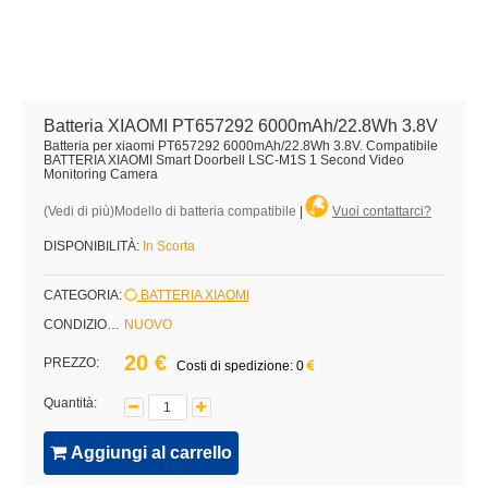
Batteria XIAOMI PT657292 6000mAh/22.8Wh 3.8V
Batteria per xiaomi PT657292 6000mAh/22.8Wh 3.8V. Compatibile
BATTERIA XIAOMI Smart Doorbell LSC-M1S 1 Second Video
Monitoring Camera
(
Vedi di più
)Modello di batteria compatibile
|
Vuoi contattarci?
DISPONIBILITÀ:
In Scorta
CATEGORIA:
BATTERIA XIAOMI
CONDIZIONE:
NUOVO
20 €
PREZZO:
Costi di spedizione: 0
Quantità:
Aggiungi al carrello