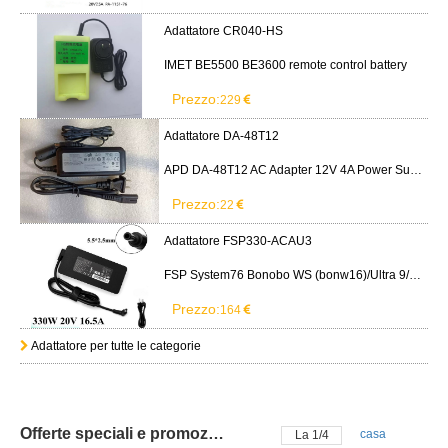
Adattatore CR040-HS
IMET BE5500 BE3600 remote control battery
Prezzo:
229
Adattatore DA-48T12
APD DA-48T12 AC Adapter 12V 4A Power Supply Cord
Prezzo:
22
Adattatore FSP330-ACAU3
FSP System76 Bonobo WS (bonw16)/Ultra 9/RTX5090
Prezzo:
164
Adattatore per tutte le categorie
Offerte speciali e promozioni
casa
La
2
/
4