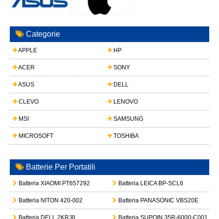
Categorie
APPLE
HP
ACER
SONY
ASUS
DELL
CLEVO
LENOVO
MSI
SAMSUNG
MICROSOFT
TOSHIBA
Batterie Per Portatili
Batteria XIAOMI PT657292
Batteria LEICA BP-SCL6
Batteria NITON 420-002
Batteria PANASONIC VBS20E
Batteria DELL 2KRJ8
Batteria SUPOIN 35R-6000-C001