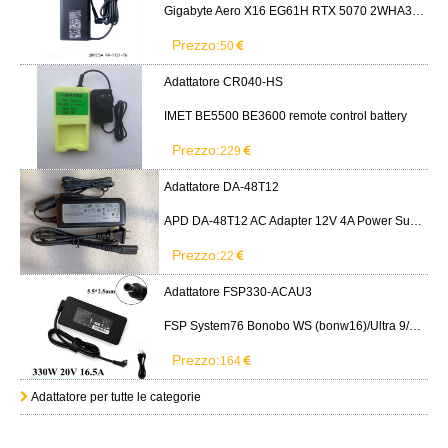
Gigabyte Aero X16 EG61H RTX 5070 2WHA3USC64AH LITEON PA-1151-76 150W adapter
Prezzo:
50
Adattatore CR040-HS
IMET BE5500 BE3600 remote control battery
Prezzo:
229
Adattatore DA-48T12
APD DA-48T12 AC Adapter 12V 4A Power Supply Cord
Prezzo:
22
Adattatore FSP330-ACAU3
FSP System76 Bonobo WS (bonw16)/Ultra 9/RTX5090
Prezzo:
164
Adattatore per tutte le categorie