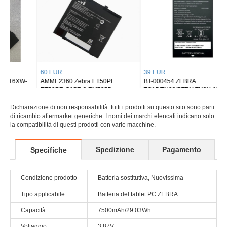
60 EUR
39 EUR
AMME2360 Zebra ET50PE
BT-000454 ZEBRA
ET50PE-G15E-0 EM7355
TC15/TN28/BTRY-TN2X-1XMA1-
01
Dichiarazione di non responsabilità: tutti i prodotti su questo sito sono parti
di ricambio aftermarket generiche. I nomi dei marchi elencati indicano solo
la compatibilità di questi prodotti con varie macchine.
Spedizione
Pagamento
Specifiche
Condizione prodotto
Batteria sostitutiva, Nuovissima
Tipo applicabile
Batteria del tablet PC ZEBRA
Capacità
7500mAh/29.03Wh
Voltaggio
3.87V