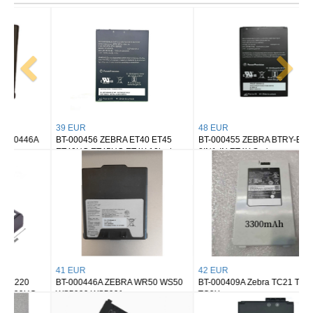
39 EUR
48 EUR
BT-000456 ZEBRA ET40 ET45
BT-000455 ZEBRA BTRY-ET4X-
ET40HC ET45HC ET4X 10inch
8IN1-IN ET4X Series
41 EUR
42 EUR
BT-000446A ZEBRA WR50 WS50
BT-000409A Zebra TC21 TC26
WS5000 WS5001
TC2X