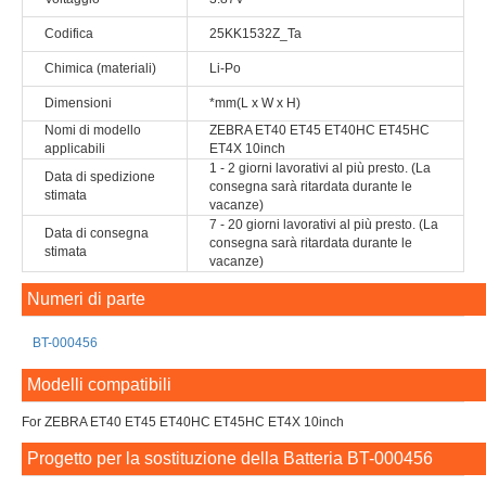
Codifica
25KK1532Z_Ta
Chimica (materiali)
Li-Po
Dimensioni
*mm(L x W x H)
Nomi di modello
ZEBRA ET40 ET45 ET40HC ET45HC
applicabili
ET4X 10inch
1 - 2 giorni lavorativi al più presto. (La
Data di spedizione
consegna sarà ritardata durante le
stimata
vacanze)
7 - 20 giorni lavorativi al più presto. (La
Data di consegna
consegna sarà ritardata durante le
stimata
vacanze)
Numeri di parte
BT-000456
Modelli compatibili
For ZEBRA ET40 ET45 ET40HC ET45HC ET4X 10inch
Progetto per la sostituzione della Batteria BT-000456