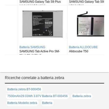
SAMSUNG Galaxy Tab S9 Plus
SAMSUNG Galaxy Tab S9FE X510
Wi-fi X810/5G X816
X516 X518
Batteria SAMSUNG
Batteria ALLDOCUBE
SAMSUNG Tab Active Pro SM-
Alldocube T50
T540/T545/T547
Ricerche correlate a batteria zebra
Batteria zebra BT-000456
7500mAh/29.03Wh 3.87V Batteria BT-000456
Batteria zebra
Batteria Modello zebra
Batteria