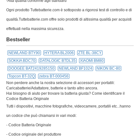
-Alta qualità conforme agli standard
Ogni prodotto Tuttebatterie.com è sottoposto a rigorosi test di controllo e di
qualità.Tuttebatterie.com offre solo prodotti di altissima qualità per acquisti
effettuati nella massima sicurezza.
Bestseller
NEWLAND BTY90
HYTERA BL2006
ZTE BL-38CY
SOKKIA BDC70
DATALOGIC BTDL35
XIAOMI BM80
DOOGEE BAT2419285150
NEWLAND BF1024
NIKON BC-80
Topcon BT-32Q
zebra BT-000456
Non perdere anche la nostra selezione di accessori per portatili:
Caricabatterie/Adattatore, batterie e tanto altro ancora.
Hai bisogno di aiuto per trovare la batteria giusta? Come identificare il
Codice Batteria Originale
Tutti i dispositivi, macchine fotografiche, videocamere, portatili etc...hanno
un codice che può chiamarsi in vari modi:
- Codice Batteria Originale
- Codice originale del produttore