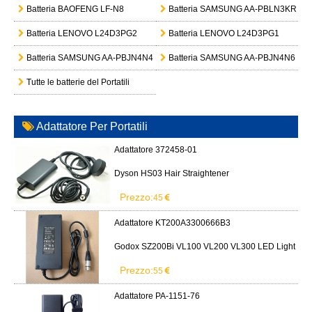
Batteria BAOFENG LF-N8
Batteria SAMSUNG AA-PBLN3KR
Batteria LENOVO L24D3PG2
Batteria LENOVO L24D3PG1
Batteria SAMSUNG AA-PBJN4N4
Batteria SAMSUNG AA-PBJN4N6
Tutte le batterie del Portatili
Adattatore Per Portatili
Adattatore 372458-01
Dyson HS03 Hair Straightener
Prezzo:
45
Adattatore KT200A3300666B3
Godox SZ200Bi VL100 VL200 VL300 LED Light
Prezzo:
55
Adattatore PA-1151-76