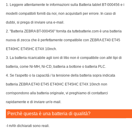
1. Leggere attentamente le informazioni sulla Batteria tablet BT-000456 e i
modelli compatibili forniti da noi, non acquistarli per errore. In caso di
dubbi, si prega di inviare una e-mail.
2. "Batteria ZEBRA BT-000456" fornita da tuttebatterie.com è una batteria
nuova di zecca che è perfettamente compatibile con ZEBRA ET40 ET45
ET40HC ET45HC ET4X 10inch.
3. La batteria ricaricabile agli ioni di litio non è compatibile con altri tipi di
batteria, come Ni-MH, Ni-CD, batteria a bottone o batteria PLC.
4. Se l'aspetto o la capacità / la tensione della batteria sopra indicata
batteria ZEBRA ET40 ET45 ET40HC ET45HC ET4X 10inch non
corrispondono alla batteria originale, vi preghiamo di contattarci
rapidamente e di inviare un'e-mail.
Perchè questa è una batteria di qualità?
-I mAh dichiarati sono reali.