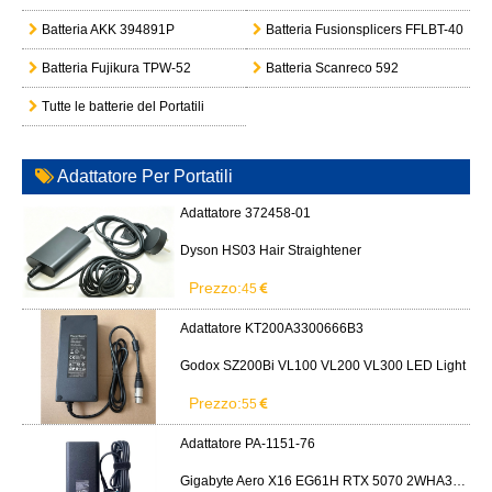
Batteria AKK 394891P
Batteria Fusionsplicers FFLBT-40
Batteria Fujikura TPW-52
Batteria Scanreco 592
Tutte le batterie del Portatili
Adattatore Per Portatili
Adattatore 372458-01
Dyson HS03 Hair Straightener
Prezzo:
45
Adattatore KT200A3300666B3
Godox SZ200Bi VL100 VL200 VL300 LED Light
Prezzo:
55
Adattatore PA-1151-76
Gigabyte Aero X16 EG61H RTX 5070 2WHA3USC64AH LITEON PA-1151-76 150W adapter