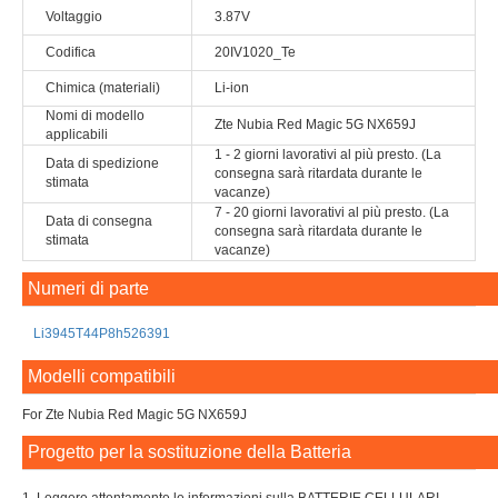
Voltaggio
3.87V
Codifica
20IV1020_Te
Chimica (materiali)
Li-ion
Nomi di modello
Zte Nubia Red Magic 5G NX659J
applicabili
1 - 2 giorni lavorativi al più presto. (La
Data di spedizione
consegna sarà ritardata durante le
stimata
vacanze)
7 - 20 giorni lavorativi al più presto. (La
Data di consegna
consegna sarà ritardata durante le
stimata
vacanze)
Numeri di parte
Li3945T44P8h526391
Modelli compatibili
For Zte Nubia Red Magic 5G NX659J
Progetto per la sostituzione della Batteria
LI3945T44P8H526391