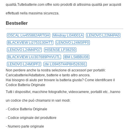
qualità.Tuttebatterie.com offre solo prodotti di altissima qualità per acquisti
effettuati nella massima sicurezza.
Bestseller
OSCAL Liv455882ARTGH
Mindray LI34I001A
LENOVO L22M4PA0
BLACKVIEW Li2753130HTT
LENOVO L24M3PF0
LENOVO L24M4PG7
HISENSE LP38250
BLACKVIEW LiU307689PHVUTL
IBM LSIiBBU08
LENOVO L24M3PF2
zte LI3945T44P8H526391
Non perdere anche la nostra selezione di accessori per portatili:
Caricabatterie/Adattatore, batterie e tanto altro ancora.
Hai bisogno di aiuto per trovare la batteria giusta? Come identificare il
Codice Batteria Originale
Tutti i dispositivi, macchine fotografiche, videocamere, portatili etc...hanno
un codice che può chiamarsi in vari modi:
- Codice Batteria Originale
- Codice originale del produttore
- Numero parte originale