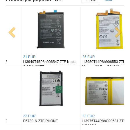
La
2
/
4
21 EUR
25 EUR
Li3949T45P8h906547 ZTE Nubia
Li3950T44P8h906553 ZTE
S 5G A403ZT
Voyage 20 Pro (9040N)
22 EUR
22 EUR
E6739-N ZTE PHONE
Li3975T44P8hG99531 ZTE
W202DS