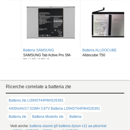
Wi-fi X810/5G X816
X516 X518
Batteria SAMSUNG
Batteria ALLDOCUBE
SAMSUNG Tab Active Pro SM-
Alldocube T50
T540/T545/T547
Ricerche correlate a batteria zte
Batteria zte LI3945T44P8H526391
4400mAh/17.02WH 3.87V Batteria LI3945T44P8H526391
Batteria zte
Batteria Modello zte
Batteria
Vedi anche:
batteria xiaomi g9
batteria dyson v11
aa-pbsn4at