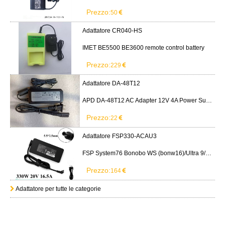
Prezzo:
50
Adattatore CR040-HS
IMET BE5500 BE3600 remote control battery
Prezzo:
229
Adattatore DA-48T12
APD DA-48T12 AC Adapter 12V 4A Power Supply Cord
Prezzo:
22
Adattatore FSP330-ACAU3
FSP System76 Bonobo WS (bonw16)/Ultra 9/RTX5090
Prezzo:
164
Adattatore per tutte le categorie