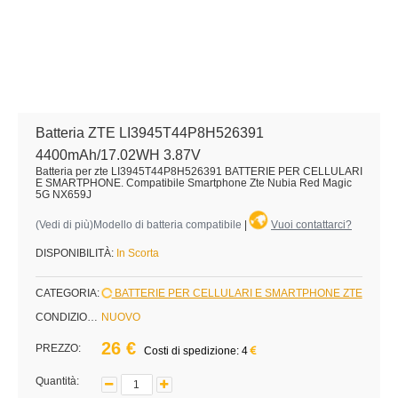
Batteria ZTE LI3945T44P8H526391
4400mAh/17.02WH 3.87V
Batteria per zte LI3945T44P8H526391 BATTERIE PER CELLULARI
E SMARTPHONE. Compatibile Smartphone Zte Nubia Red Magic
5G NX659J
(
Vedi di più
)Modello di batteria compatibile
|
Vuoi contattarci?
DISPONIBILITÀ:
In Scorta
CATEGORIA:
BATTERIE PER CELLULARI E SMARTPHONE ZTE
CONDIZIONE:
NUOVO
26 €
PREZZO:
Costi di spedizione: 4
Quantità: