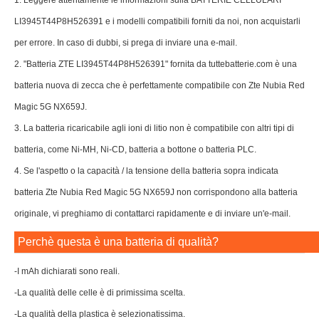
1. Leggere attentamente le informazioni sulla BATTERIE CELLULARI
LI3945T44P8H526391 e i modelli compatibili forniti da noi, non acquistarli
per errore. In caso di dubbi, si prega di inviare una e-mail.
2. "Batteria ZTE LI3945T44P8H526391" fornita da tuttebatterie.com è una
batteria nuova di zecca che è perfettamente compatibile con Zte Nubia Red
Magic 5G NX659J.
3. La batteria ricaricabile agli ioni di litio non è compatibile con altri tipi di
batteria, come Ni-MH, Ni-CD, batteria a bottone o batteria PLC.
4. Se l'aspetto o la capacità / la tensione della batteria sopra indicata
batteria Zte Nubia Red Magic 5G NX659J non corrispondono alla batteria
originale, vi preghiamo di contattarci rapidamente e di inviare un'e-mail.
Perchè questa è una batteria di qualità?
-I mAh dichiarati sono reali.
-La qualità delle celle è di primissima scelta.
-La qualità della plastica è selezionatissima.